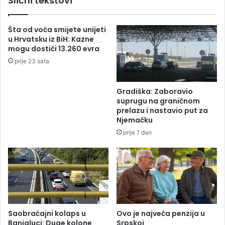
Slični tekstovi
k
d
s
a
i
n
Šta od voća smijete unijeti
j
a
u Hrvatsku iz BiH: Kazne
a
i
mogu dostići 13.260 evra
i
z
prije 23 sata
S
v
u
e
n
z
Gradiška: Zaboravio
č
e
suprugu na graničnom
e
n
prelazu i nastavio put za
v
o
Njemačku
s
6
prije 1 dan
i
6
s
t
t
o
e
v
m
l
'
j
'
e
n
Saobraćajni kolaps u
Ovo je najveća penzija u
Banjaluci: Duge kolone
Srpskoj
i