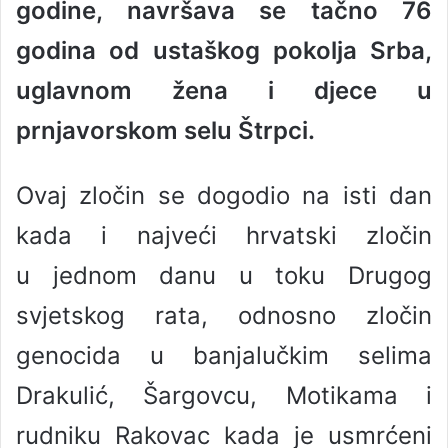
godine, navršava se tačno 76
a
n
godina od ustaškog pokolja Srba,
e
uglavnom žena i djece u
m
a
prnjavorskom selu Štrpci.
i
l
Ovaj zločin se dogodio na isti dan
kada i najveći hrvatski zločin
u jednom danu u toku Drugog
svjetskog rata, odnosno zločin
genocida u banjalučkim selima
Drakulić, Šargovcu, Motikama i
rudniku Rakovac kada je usmrćeni