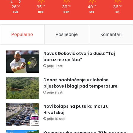
26
35
39
40
36
℃
℃
℃
℃
℃
sub
ned
pon
uto
sri
Popularno
Posljednje
Komentari
Novak Đoković otvorio dušu: “Taj
poraz me uništio”
prije 9 sati
Danas naoblačenje uz lokalne
pljuskove i blagi pad temperature
prije 9 sati
Novi kolaps na putu ka moru u
Hrvatskoj
prije 10 sati
Krenuo preko granice sa 20 kilograma