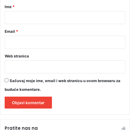
r
Ime
*
*
Email
*
Web stranica
Sačuvaj moje ime, email i web stranicu u ovom browseru za
buduće komentare.
A
l
Pratite nas na