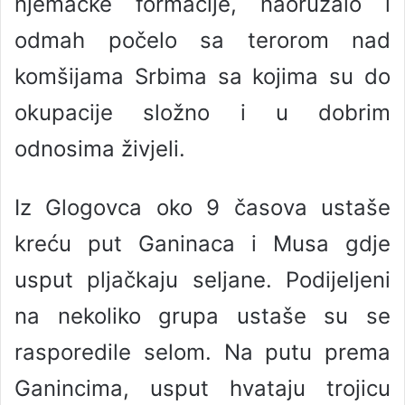
njemačke formacije, naoružalo i
odmah počelo sa terorom nad
komšijama Srbima sa kojima su do
okupacije složno i u dobrim
odnosima živjeli.
Iz Glogovca oko 9 časova ustaše
kreću put Ganinaca i Musa gdje
usput pljačkaju seljane. Podijeljeni
na nekoliko grupa ustaše su se
rasporedile selom. Na putu prema
Ganincima, usput hvataju trojicu