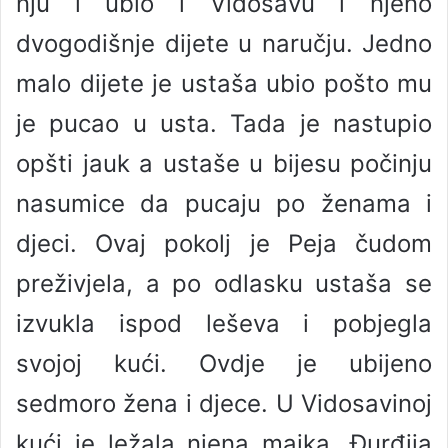
nju i ubio i Vidosavu i njeno
dvogodišnje dijete u naručju. Jedno
malo dijete je ustaša ubio pošto mu
je pucao u usta. Tada je nastupio
opšti jauk a ustaše u bijesu počinju
nasumice da pucaju po ženama i
djeci. Ovaj pokolj je Peja čudom
preživjela, a po odlasku ustaša se
izvukla ispod leševa i pobjegla
svojoj kući. Ovdje je ubijeno
sedmoro žena i djece. U Vidosavinoj
kući je ležala njena majka, Đurđija