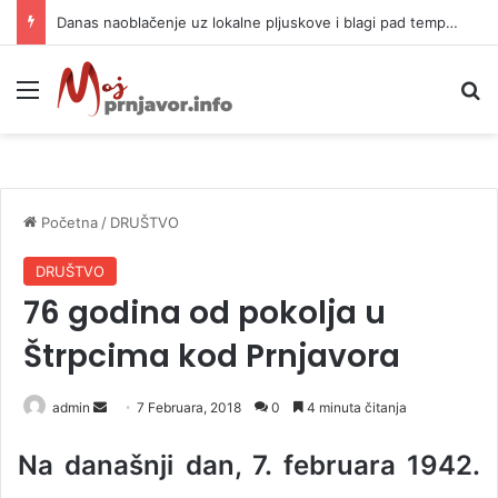
Novi kolaps na putu ka moru u Hrvatskoj
Meni
P
Početna
/
DRUŠTVO
DRUŠTVO
76 godina od pokolja u
Štrpcima kod Prnjavora
admin
S
7 Februara, 2018
0
4 minuta čitanja
e
Na današnji dan, 7. februara 1942.
n
d