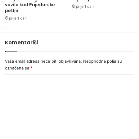
vozila kod Prijedorske
k
prije 1 dan
petlje
a
prije 1 dan
Komentariši
Vaša email adresa neće biti objavljivana.
Neophodna polja su
označena sa
*
K
o
m
e
n
t
a