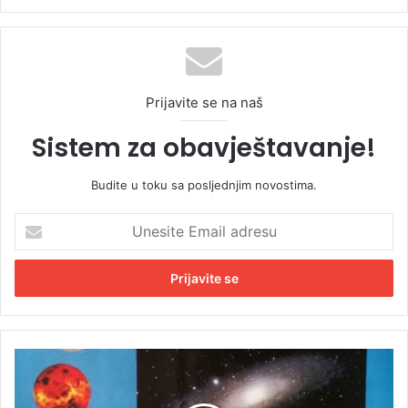
bsi
te
Prijavite se na naš
Sistem za obavještavanje!
Budite u toku sa posljednjim novostima.
U
n
e
s
i
t
e
E
I
m
z
a
l