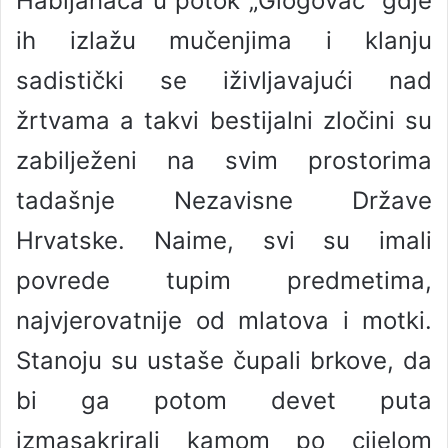
Habijanaca u potok „Glogovac“ gdje
ih izlažu mučenjima i klanju
sadistički se iživljavajući nad
žrtvama a takvi bestijalni zločini su
zabilježeni na svim prostorima
tadašnje Nezavisne Države
Hrvatske. Naime, svi su imali
povrede tupim predmetima,
najvjerovatnije od mlatova i motki.
Stanoju su ustaše čupali brkove, da
bi ga potom devet puta
izmasakrirali kamom po cijelom