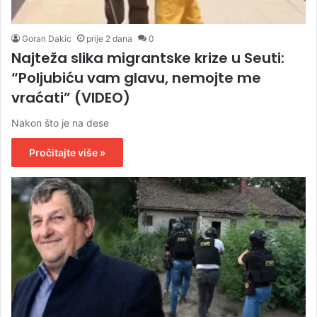
Goran Dakic
prije 2 dana
0
Najteža slika migrantske krize u Seuti:
“Poljubiću vam glavu, nemojte me
vraćati” (VIDEO)
Nakon što je na dese
Pročitajte više »