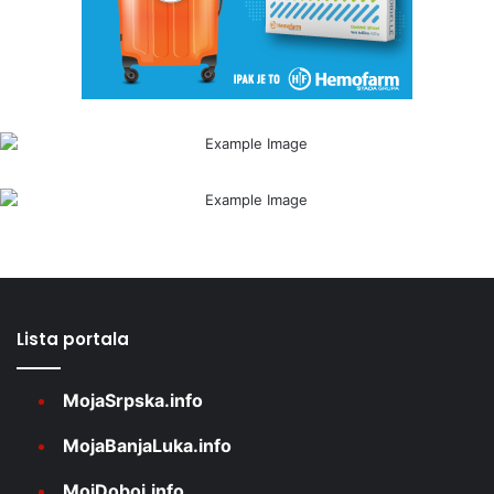
Lista portala
MojaSrpska.info
MojaBanjaLuka.info
MojDoboj.info