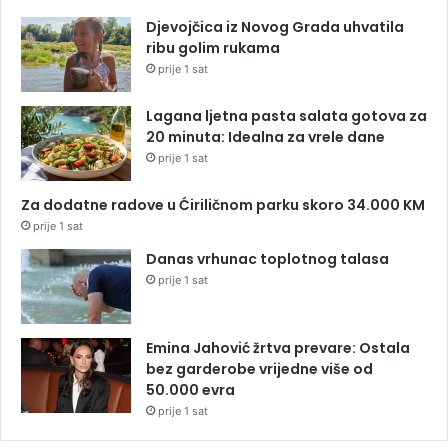
Djevojčica iz Novog Grada uhvatila
ribu golim rukama
prije 1 sat
Lagana ljetna pasta salata gotova za
20 minuta: Idealna za vrele dane
prije 1 sat
Za dodatne radove u Ćiriličnom parku skoro 34.000 KM
prije 1 sat
Danas vrhunac toplotnog talasa
prije 1 sat
Emina Jahović žrtva prevare: Ostala
bez garderobe vrijedne više od
50.000 evra
prije 1 sat