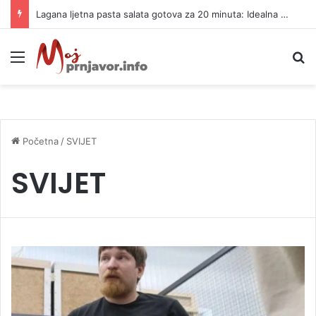
Lagana ljetna pasta salata gotova za 20 minuta: Idealna za vrele dane
Meni
P
Početna
/
SVIJET
SVIJET