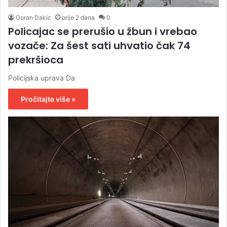
Goran Dakic
prije 2 dana
0
Policajac se prerušio u žbun i vrebao
vozače: Za šest sati uhvatio čak 74
prekršioca
Policijska uprava Da
Pročitajte više »