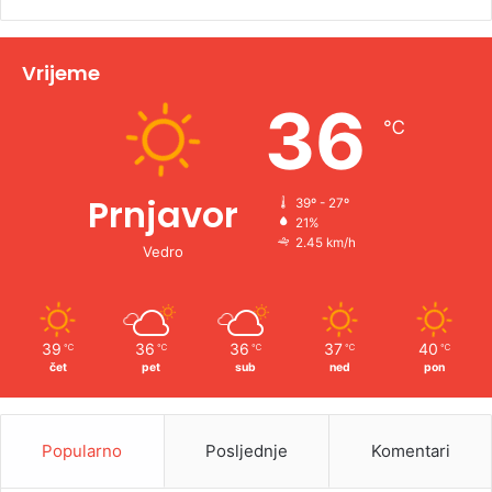
Vrijeme
36
℃
Prnjavor
39º - 27º
21%
2.45 km/h
Vedro
39
36
36
37
40
℃
℃
℃
℃
℃
čet
pet
sub
ned
pon
Popularno
Posljednje
Komentari