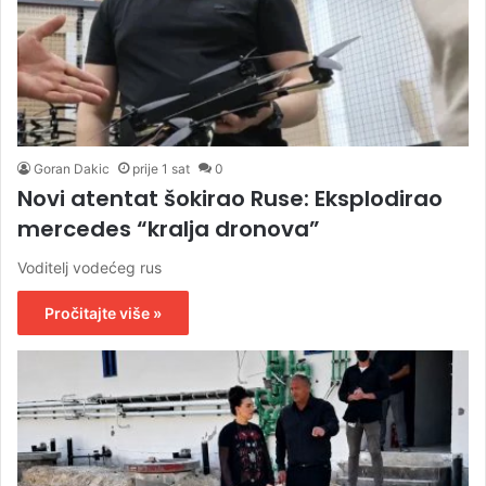
Goran Dakic
prije 1 sat
0
Novi atentat šokirao Ruse: Eksplodirao
mercedes “kralja dronova”
Voditelj vodećeg rus
Pročitajte više »