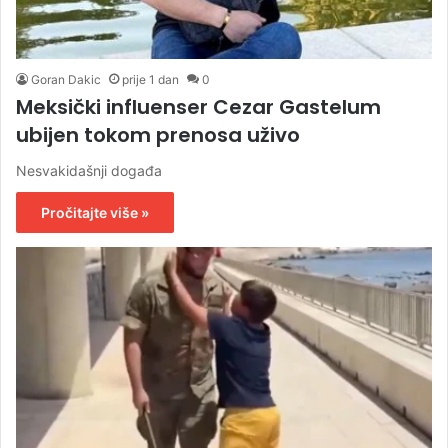
Goran Dakic
prije 1 dan
0
Meksički influenser Cezar Gastelum
ubijen tokom prenosa uživo
Nesvakidašnji događa
Pročitajte više »