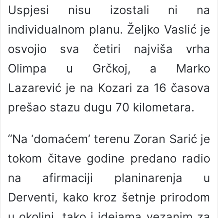
Uspjesi nisu izostali ni na
individualnom planu. Željko Vaslić je
osvojio sva četiri najviša vrha
Olimpa u Grčkoj, a Marko
Lazarević je na Kozari za 16 časova
prešao stazu dugu 70 kilometara.
“Na ‘domaćem’ terenu Zoran Sarić je
tokom čitave godine predano radio
na afirmaciji planinarenja u
Derventi, kako kroz šetnje prirodom
u okolini, tako i idejama vezanim za