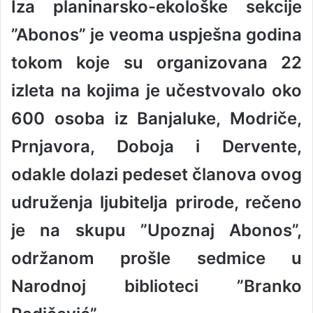
Iza planinarsko-ekološke sekcije
n
d
”Abonos” je veoma uspješna godina
a
n
tokom koje su organizovana 22
e
izleta na kojima je učestvovalo oko
m
a
600 osoba iz Banjaluke, Modriče,
i
l
Prnjavora, Doboja i Dervente,
odakle dolazi pedeset članova ovog
udruženja ljubitelja prirode, rečeno
je na skupu ”Upoznaj Abonos”,
održanom prošle sedmice u
Narodnoj biblioteci ”Branko