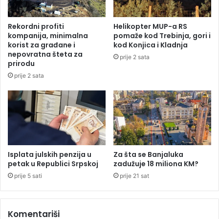
a
r
š
u
Rekordni profiti
Helikopter MUP-a RS
e
č
kompanija, minimalna
pomaže kod Trebinja, gori i
s
j
korist za građane i
kod Konjica i Kladnja
t
u
nepovratna šteta za
prije 2 sata
D
P
prirodu
o
o
prije 2 sata
m
l
o
i
v
c
a
i
z
j
d
s
r
k
a
e
Isplata julskih penzija u
Za šta se Banjaluka
v
petak u Republici Srpskoj
zadužuje 18 miliona KM?
u
l
p
prije 5 sati
prije 21 sat
j
r
a
a
v
Komentariši
e