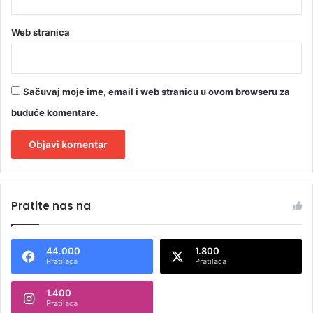
Web stranica
Sačuvaj moje ime, email i web stranicu u ovom browseru za
buduće komentare.
A
l
Pratite nas na
t
e
44.000
1.800
r
Pratilaca
Pratilaca
n
1.400
a
Pratilaca