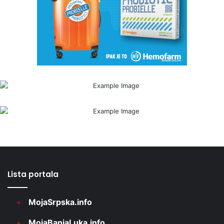
Lista portala
MojaSrpska.info
MojaBanjaLuka.info