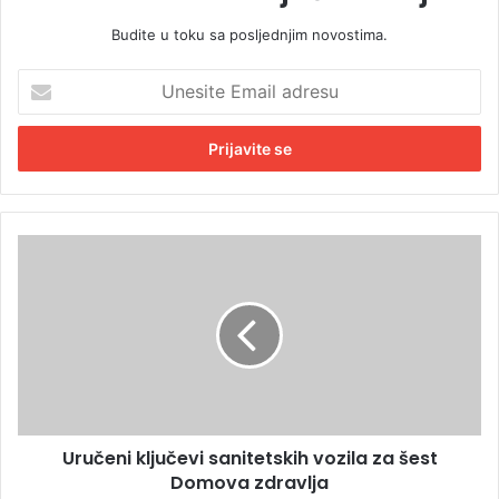
Budite u toku sa posljednjim novostima.
U
n
e
s
i
t
e
E
U
m
r
a
u
i
č
l
e
a
n
d
i
r
k
e
l
s
Uručeni ključevi sanitetskih vozila za šest
j
u
Domova zdravlja
u