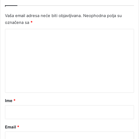
B
a
Vaša email adresa neće biti objavljivana.
Neophodna polja su
n
označena sa
*
j
a
K
l
o
u
k
m
a
e
n
t
a
r
Ime
*
*
Email
*