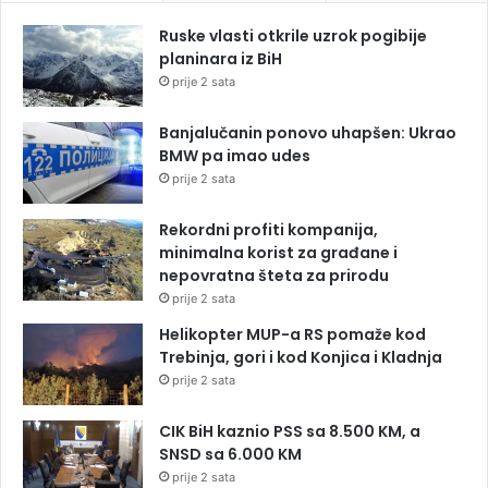
Ruske vlasti otkrile uzrok pogibije
planinara iz BiH
prije 2 sata
Banjalučanin ponovo uhapšen: Ukrao
BMW pa imao udes
prije 2 sata
Rekordni profiti kompanija,
minimalna korist za građane i
nepovratna šteta za prirodu
prije 2 sata
Helikopter MUP-a RS pomaže kod
Trebinja, gori i kod Konjica i Kladnja
prije 2 sata
CIK BiH kaznio PSS sa 8.500 KM, a
SNSD sa 6.000 KM
prije 2 sata