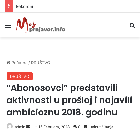
Rekordni profiti kompanija, minimalna korist za građane i nepovratna šteta za prirodu
Meni
P
Početna
/
DRUŠTVO
DRUŠTVO
”Abonosovci” predstavili
aktivnosti u prošloj i najavili
ambicioznu 2018. godinu
admin
S
15 Februara, 2018
0
1 minut čitanja
e