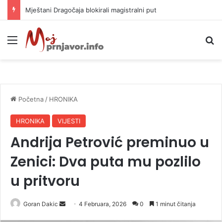
Helikopter ponovo gasi vatru u selima kod Trebinja
Meni
P
Početna
/
HRONIKA
HRONIKA
VIJESTI
Andrija Petrović preminuo u
Zenici: Dva puta mu pozlilo
u pritvoru
Goran Dakic
S
4 Februara, 2026
0
1 minut čitanja
e