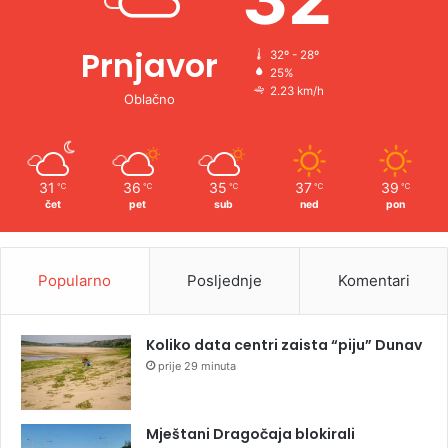
Prnjavor
32º - 28º
25%
2.23 km/h
Oblačno
31
36
35
37
39
℃
℃
℃
℃
℃
čet
pet
sub
ned
pon
Popularno
Posljednje
Komentari
Koliko data centri zaista “piju” Dunav
prije 29 minuta
Mještani Dragočaja blokirali