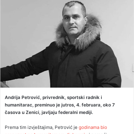
n
d
a
n
e
m
a
i
l
Andrija Petrović, privrednik, sportski radnik i
humanitarac, preminuo je jutros, 4. februara, oko 7
časova u Zenici, javljaju federalni mediji.
Prema tim izvještajima, Petrović je
godinama bio