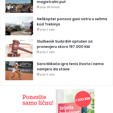
magistralni put
prije 38 minuta
Helikopter ponovo gasi vatru u selima
kod Trebinja
prije 2 sata
Službenik Suda BiH optužen za
pronevjeru skoro 197.000 KM
prije 2 sata
Sara Mikača igra tenis života i nema
namjeru da stane
prije 2 sata