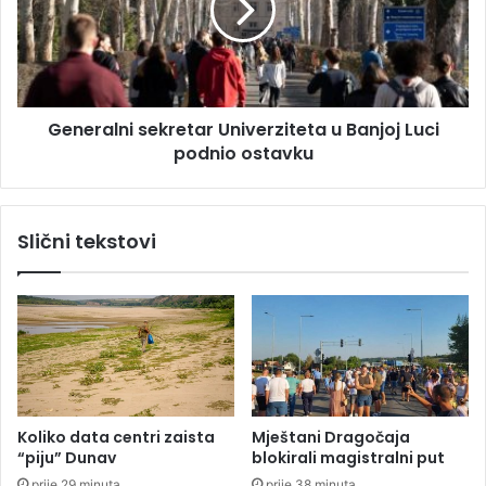
l
r
a
a
n
l
a
n
M
i
a
Generalni sekretar Univerziteta u Banjoj Luci
s
r
podnio ostavku
e
t
k
i
r
ć
e
Slični tekstovi
a
t
z
a
a
r
p
U
r
n
i
i
j
v
e
e
v
r
Koliko data centri zaista
Mještani Dragočaja
r
z
“piju” Dunav
blokirali magistralni put
e
i
prije 29 minuta
prije 38 minuta