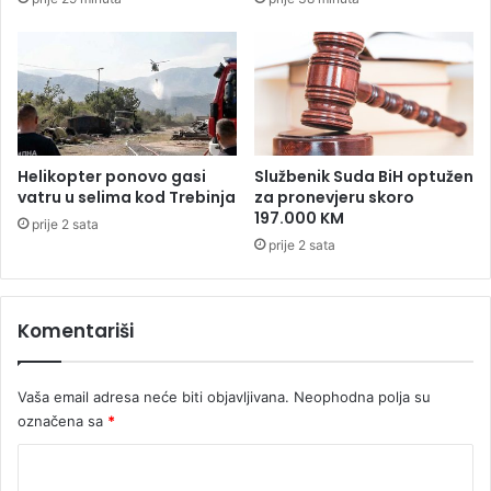
m
t
e
e
n
t
o
a
p
u
u
B
š
a
t
n
Helikopter ponovo gasi
Službenik Suda BiH optužen
a
j
vatru u selima kod Trebinja
za pronevjeru skoro
n
o
197.000 KM
prije 2 sata
j
j
prije 2 sata
e
L
n
u
a
c
s
Komentariši
i
l
p
o
o
b
Vaša email adresa neće biti objavljivana.
Neophodna polja su
d
o
n
označena sa
*
d
i
K
u
o
o