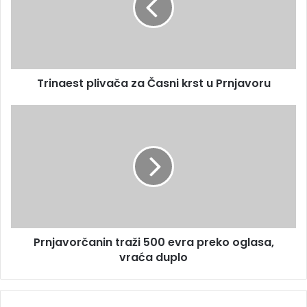
l
a
a
e
d
s
r
t
e
p
s
Trinaest plivača za Časni krst u Prnjavoru
l
u
i
v
P
a
r
č
n
a
j
z
a
a
v
Č
o
a
r
s
č
Prnjavorčanin traži 500 evra preko oglasa,
n
a
i
vraća duplo
n
k
i
r
n
s
t