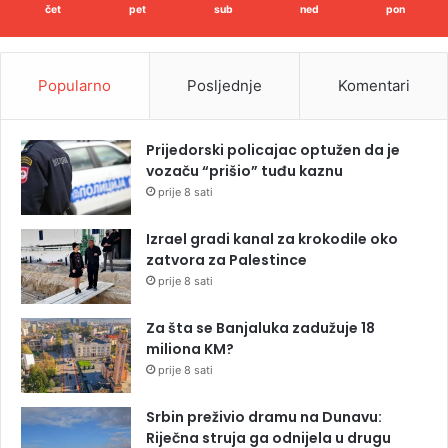
čet
pet
sub
ned
pon
Popularno
Posljednje
Komentari
Prijedorski policajac optužen da je
vozaču “prišio” tuđu kaznu
prije 8 sati
Izrael gradi kanal za krokodile oko
zatvora za Palestince
prije 8 sati
Za šta se Banjaluka zadužuje 18
miliona KM?
prije 8 sati
Srbin preživio dramu na Dunavu:
Riječna struja ga odnijela u drugu