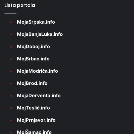
Lista portala
MojaSrpska.info
MojaBanjaLuka.info
MojDoboj.info
MojSrbac.info
MojaModriča.info
MojBrod.info
MojaDerventa.info
MojTeslić.info
MojPrnjavor.info
MojŠamac.info