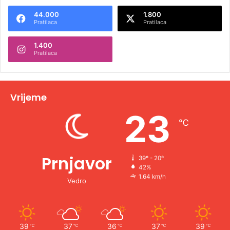
e
44.000
1.800
r
Pratilaca
Pratilaca
n
1.400
a
Pratilaca
t
i
v
Vrijeme
e
23
℃
:
Prnjavor
39º - 20º
42%
1.64 km/h
Vedro
39
37
36
37
39
℃
℃
℃
℃
℃