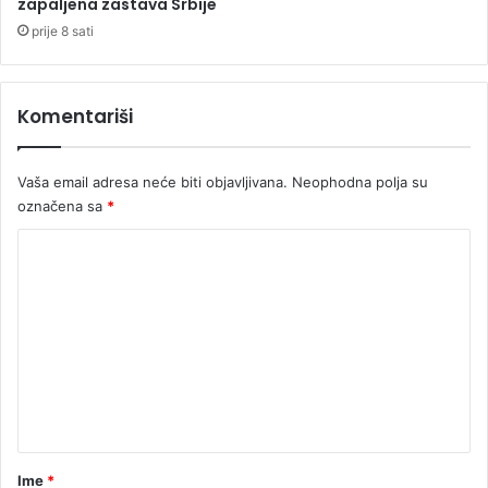
a
zapaljena zastava Srbije
,
prije 8 sati
v
r
a
Komentariši
ć
a
d
Vaša email adresa neće biti objavljivana.
Neophodna polja su
u
označena sa
*
p
l
K
o
o
m
e
n
t
a
r
Ime
*