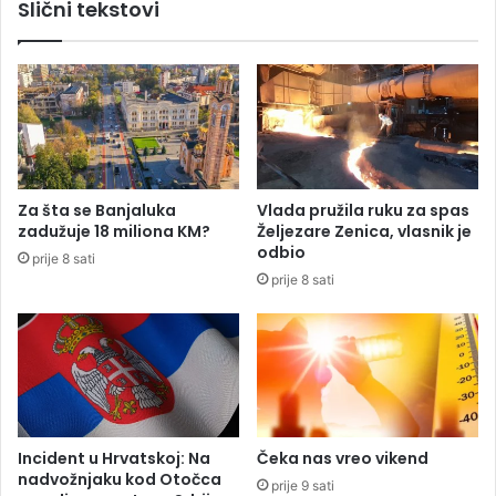
Slični tekstovi
t
r
u
a
P
ž
r
i
n
5
j
0
a
0
v
e
o
v
Za šta se Banjaluka
Vlada pružila ruku za spas
r
r
zadužuje 18 miliona KM?
Željezare Zenica, vlasnik je
u
a
odbio
prije 8 sati
p
prije 8 sati
r
e
k
o
o
g
l
a
Incident u Hrvatskoj: Na
Čeka nas vreo vikend
s
nadvožnjaku kod Otočca
prije 9 sati