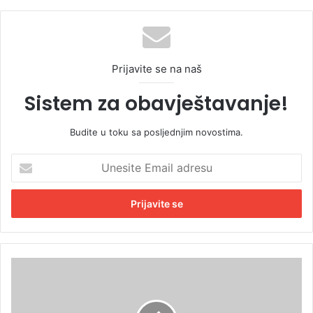
te
Prijavite se na naš
Sistem za obavještavanje!
Budite u toku sa posljednjim novostima.
U
n
e
s
i
t
e
E
T
m
r
a
i
i
n