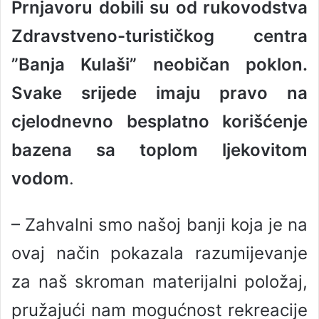
Prnjavoru dobili su od rukovodstva
a
n
Zdravstveno-turističkog centra
e
”Banja Kulaši” neobičan poklon.
m
a
Svake srijede imaju pravo na
i
l
cjelodnevno besplatno korišćenje
bazena sa toplom ljekovitom
vodom
.
– Zahvalni smo našoj banji koja je na
ovaj način pokazala razumijevanje
za naš skroman materijalni položaj,
pružajući nam mogućnost rekreacije