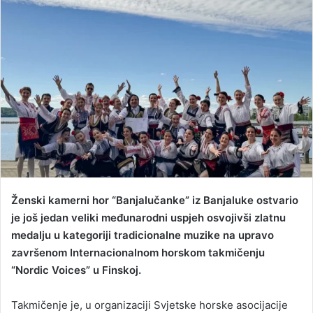
a
n
e
m
a
i
l
Ženski kamerni hor “Banjalučanke” iz Banjaluke ostvario
je još jedan veliki međunarodni uspjeh osvojivši zlatnu
medalju u kategoriji tradicionalne muzike na upravo
završenom Internacionalnom horskom takmičenju
“Nordic Voices” u Finskoj.
Takmičenje je, u organizaciji Svjetske horske asocijacije