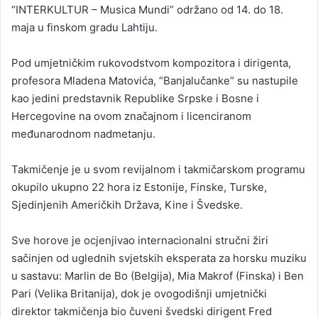
“INTERKULTUR – Musica Mundi” održano od 14. do 18.
maja u finskom gradu Lahtiju.
Pod umjetničkim rukovodstvom kompozitora i dirigenta,
profesora Mladena Matovića, “Banjalučanke” su nastupile
kao jedini predstavnik Republike Srpske i Bosne i
Hercegovine na ovom značajnom i licenciranom
međunarodnom nadmetanju.
Takmičenje je u svom revijalnom i takmičarskom programu
okupilo ukupno 22 hora iz Estonije, Finske, Turske,
Sjedinjenih Američkih Država, Kine i Švedske.
Sve horove je ocjenjivao internacionalni stručni žiri
sačinjen od uglednih svjetskih eksperata za horsku muziku
u sastavu: Marlin de Bo (Belgija), Mia Makrof (Finska) i Ben
Pari (Velika Britanija), dok je ovogodišnji umjetnički
direktor takmičenja bio čuveni švedski dirigent Fred