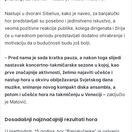
Nastupi u dvorani Sibelius, kako je naveo, za banjalučki
hor predstavljali su posebno i jedinstveno iskustvo, a
veoma pozitivne reakcije publike, kolega dirigenata i žirija
će u narednom periodu predstavljati dodatno ohrabrenje i
motivaciju da u budućnosti budu još bolji.
–
Pred nama je sada kratka pauza, a nakon toga slijedi
nastavak koncertno-takmičarske sezone u kojoj, kao
prve značajnije aktivnosti, želimo najaviti učešće i
nastup hora u okviru obilježavanja Svjetskog dana
muzike, snimanje novog kompakt diska ansambla, a
potom i učešće hora na takmičenju u Veneciji –
zaključio
je Matović.
Dosadašnji najznačajniji rezultati hora
U prethodnih 15 godinа hor “Bаnjаlučаnke” je ostvаrio