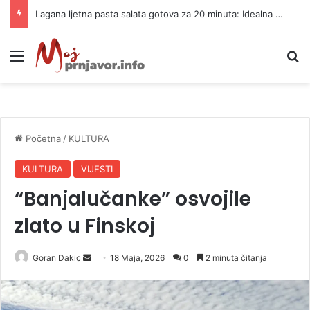
Lagana ljetna pasta salata gotova za 20 minuta: Idealna za vrele dane
Meni
P
Početna
/
KULTURA
KULTURA
VIJESTI
“Banjalučanke” osvojile
zlato u Finskoj
Goran Dakic
S
18 Maja, 2026
0
2 minuta čitanja
e
n
d