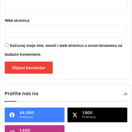
s
m
r
t
Web stranica
Sačuvaj moje ime, email i web stranicu u ovom browseru za
buduće komentare.
A
l
Pratite nas na
t
e
44.000
1.800
r
Pratilaca
Pratilaca
n
1.400
a