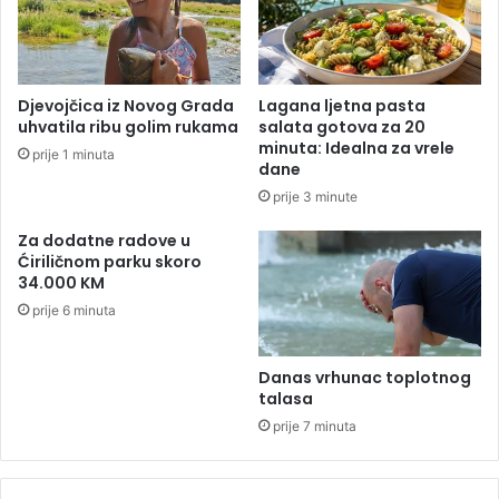
n
d
o
a
i
:
m
N
Djevojčica iz Novog Grada
Lagana ljetna pasta
a
A
uhvatila ribu golim rukama
salata gotova za 20
t
T
minuta: Idealna za vrele
prije 1 minuta
i
O
dane
n
b
prije 3 minute
i
o
s
m
Za dodatne radove u
k
b
Ćiriličnom parku skoro
e
e
34.000 KM
c
s
prije 6 minuta
i
a
j
o
e
s
Danas vrhunac toplotnog
n
i
talasa
e
r
prije 7 minuta
e
o
l
m
e
a