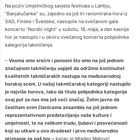
Na poziv Umjetničkog savjeta festivala u Lahtiju,
“Banjalučanke” su, zajedno sa još tri renomirana hora iz
SAD, Finske i Švedske, nastupile na svečanom gala
koncertu “Nordic night” u subotu, 16. maja, a dan kasnije
hor je nastupio i u okviru svečanog koncerta pobjednika
kategorija takmičenja.
–
Veoma smo srećni i ponosni što smo na još jednom
značajnom takmičenju uspjeli da održimo kontinuitet
kvalitetnih takmičarskih nastupa na međunarodnoj
horskoj sceni. U našoj takmičarskoj kategoriji nastupilo
je najviše horova, tako da titula pobjednika kategorije
ovaj put za nas ima još veći značaj. Želim javno da
čestitam svim članicama ansambla na još jednom
reprezentativnom predstavljanju naše kulture i
umjetnosti, te na velikom trudu, ljubavi i posvećenosti
koji su utkani u ovo dvadeset i prvo međunarodno
priznanje za naš hor –
kazao je Mladen Matović.