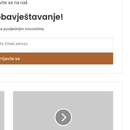
vite se na naš
obavještavanje!
sa posljednjim novostima.
M
j
e
s
t
i