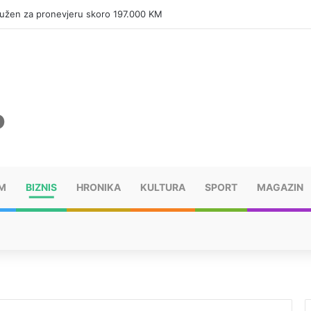
života i nema namjeru da stane
M
BIZNIS
HRONIKA
KULTURA
SPORT
MAGAZIN