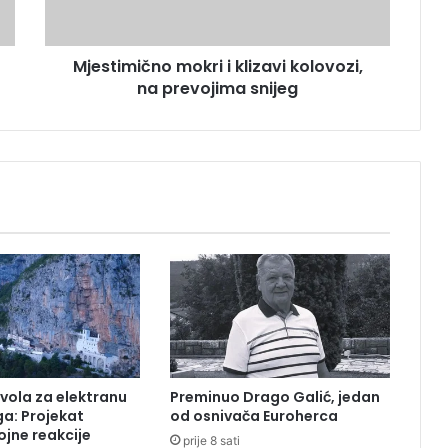
m
i
č
Mjestimično mokri i klizavi kolovozi,
n
na prevojima snijeg
o
m
o
k
r
i
i
k
l
i
z
a
v
i
k
vola za elektranu
Preminuo Drago Galić, jedan
o
a: Projekat
od osnivača Euroherca
l
ojne reakcije
prije 8 sati
o