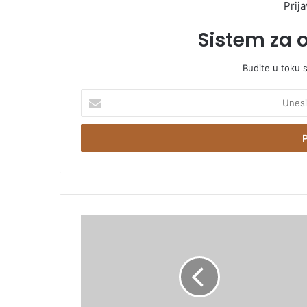
Prija
Sistem za 
Budite u toku 
U
n
e
s
i
t
e
E
m
E
a
Y
i
O
l
F
a
:
d
M
r