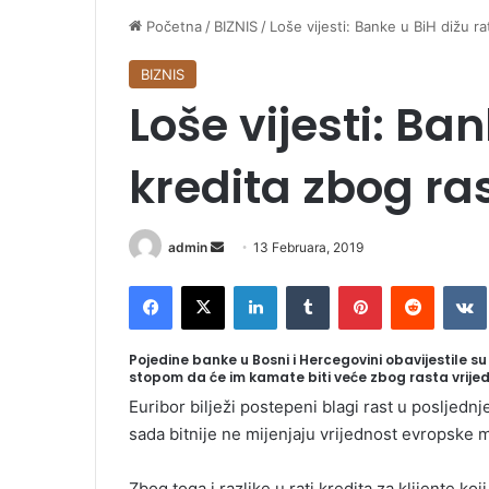
Početna
/
BIZNIS
/
Loše vijesti: Banke u BiH dižu r
BIZNIS
Loše vijesti: Ba
kredita zbog ra
admin
S
13 Februara, 2019
e
Facebook
X
LinkedIn
Tumblr
Pinterest
Reddit
VK
n
d
a
Pojedine banke u Bosni i Hercegovini obavijestile s
stopom da će im kamate biti veće zbog rasta vrijed
n
e
Euribor bilježi postepeni blagi rast u posljedn
m
sada bitnije ne mijenjaju vrijednost evropske
a
i
Zbog toga i razlike u rati kredita za klijente 