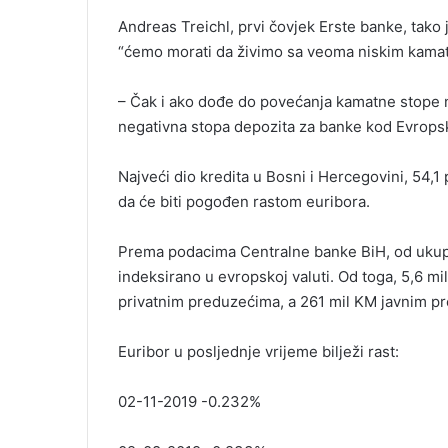
Andreas Treichl, prvi čovjek Erste banke, tako 
“ćemo morati da živimo sa veoma niskim kamat
– Čak i ako dođe do povećanja kamatne stope na
negativna stopa depozita za banke kod Evropske
Najveći dio kredita u Bosni i Hercegovini, 54,1
da će biti pogođen rastom euribora.
Prema podacima Centralne banke BiH, od ukupni
indeksirano u evropskoj valuti. Od toga, 5,6 mil
privatnim preduzećima, a 261 mil KM javnim p
Euribor u posljednje vrijeme bilježi rast:
02-11-2019 -0.232%