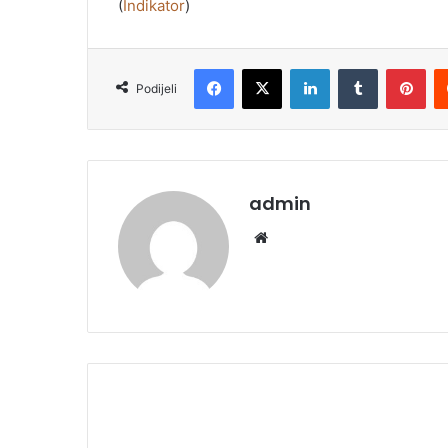
(
Indikator
)
Facebook
X
LinkedIn
Tumblr
Pinterest
Podijeli
admin
We
bsi
te