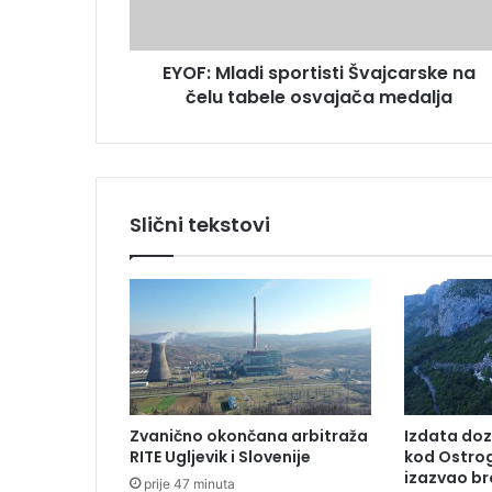
l
e
a
s
d
u
EYOF: Mladi sportisti Švajcarske na
i
čelu tabele osvajača medalja
s
p
o
r
t
i
Slični tekstovi
s
t
i
Š
v
a
j
c
a
Zvanično okončana arbitraža
Izdata doz
r
RITE Ugljevik i Slovenije
kod Ostrog
s
izazvao br
prije 47 minuta
k