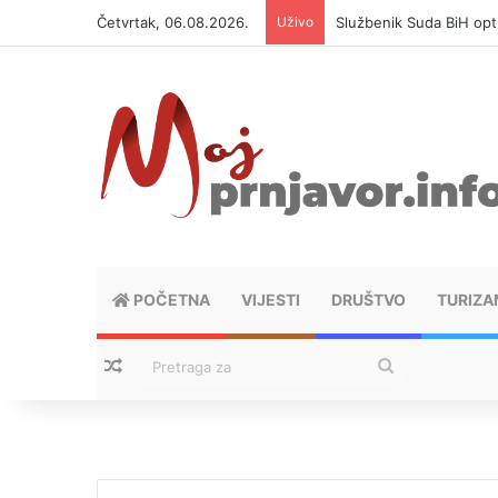
Četvrtak, 06.08.2026.
Uživo
Sara Mikača igra tenis 
POČETNA
VIJESTI
DRUŠTVO
TURIZA
Nasumični tekstovi
Pretraga
za