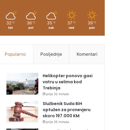
32
36
35
37
39
℃
℃
℃
℃
℃
čet
pet
sub
ned
pon
Popularno
Posljednje
Komentari
Helikopter ponovo gasi
vatru u selima kod
Trebinja
prije 32 minute
Službenik Suda BiH
optužen za pronevjeru
skoro 197.000 KM
prije 35 minuta