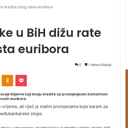
ate kredita zbog rasta euribora
nke u BiH dižu rate
sta euribora
0
1 minut čitanja
ontakte
Odnoklassniki
Pocket
u svoje klijente koji imaju kredite sa promjenjivom kamatnom
nosti euribora.
je vrijeme, ali riječ je malim promjenama koje barem za
 međubankarske stope.
koji imaju ugovorenu promjenjivu kamatnu stopu mogu biti