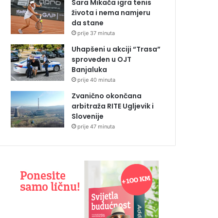
Sara Mikača igra tenis
života i nema namjeru
da stane
prije 37 minuta
Uhapšeni u akciji “Trasa”
sproveden u OJT
Banjaluka
prije 40 minuta
Zvanično okončana
arbitraža RITE Ugljevik i
Slovenije
prije 47 minuta