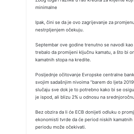
l
minimalne
Ipak, čini se da je ovo zagrijevanje za promje
nestrpljenjem očekuju.
Septembar ove godine trenutno se navodi kao 
trebalo da promijeni ključnu kamatu, a što bi on
kamatnih stopa na kredite.
Posljednje očitovanje Evropske centralne banke
svojim sadašnjim nivoima “barem do ljeta 2019”
slučaju sve dok je to potrebno kako bi se osigu
je ispod, ali blizu 2% u odnosu na srednjoročnu
Bez obzira da li će ECB donijeti odluku o promj
ekonomisti tvrde da će period niskih kamatnih 
periodu može očekivati.