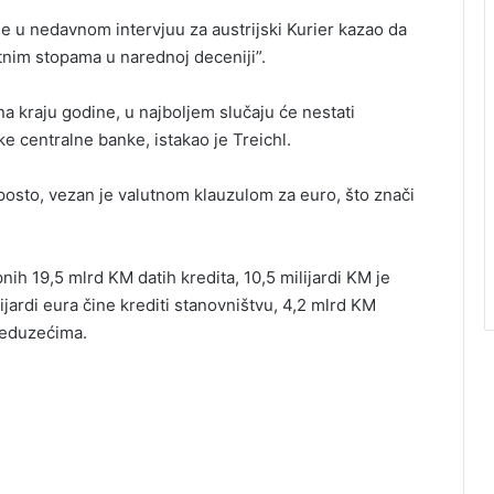
je u nedavnom intervjuu za austrijski Kurier kazao da
nim stopama u narednoj deceniji”.
 kraju godine, u najboljem slučaju će nestati
 centralne banke, istakao je Treichl.
 posto, vezan je valutnom klauzulom za euro, što znači
h 19,5 mlrd KM datih kredita, 10,5 milijardi KM je
ijardi eura čine krediti stanovništvu, 4,2 mlrd KM
reduzećima.