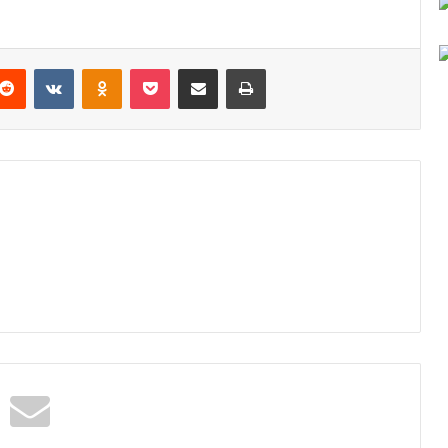
Reddit
VKontakte
Odnoklassniki
Pocket
Podijeli putem Emaila
Odštampaj