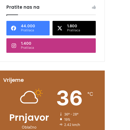
Pratite nas na
44.000
1.800
Pratilaca
Pratilaca
1.400
Pratilaca
Vrijeme
36
℃
Prnjavor
36º - 28º
19%
2.42 km/h
Oblačno