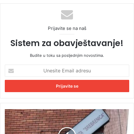
Prijavite se na naš
Sistem za obavještavanje!
Budite u toku sa posljednjim novostima.
U
n
e
s
i
t
e
E
„
m
H
a
i
i
f