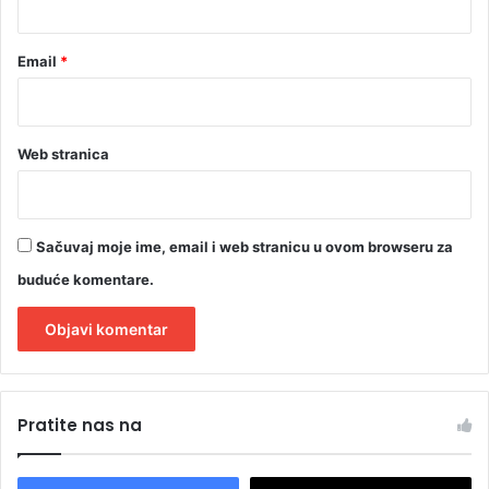
Email
*
Web stranica
Sačuvaj moje ime, email i web stranicu u ovom browseru za
buduće komentare.
A
l
Pratite nas na
t
e