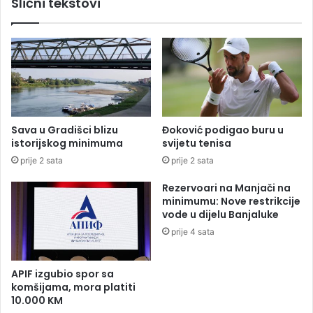
Slični tekstovi
i
a
č
č
k
e
o
n
m
a
r
n
u
a
d
Č
n
o
Sava u Gradišci blizu
Đoković podigao buru u
i
l
istorijskog minimuma
svijetu tenisa
k
i
prije 2 sata
prije 2 sata
u
n
b
u
Rezervoari na Manjači na
o
k
minimumu: Nove restrikcije
k
u
vode u dijelu Banjaluke
s
ć
prije 4 sata
i
u
t
a
APIF izgubio spor sa
komšijama, mora platiti
10.000 KM