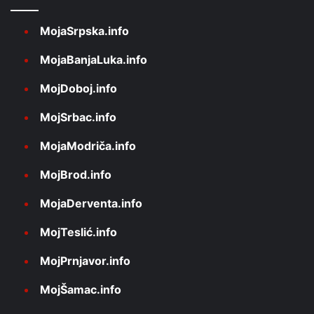
MojaSrpska.info
MojaBanjaLuka.info
MojDoboj.info
MojSrbac.info
MojaModriča.info
MojBrod.info
MojaDerventa.info
MojTeslić.info
MojPrnjavor.info
MojŠamac.info