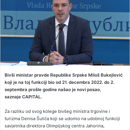
a
n
e
m
a
i
l
Bivši ministar pravde Republike Srpske Miloš Bukejlović
koji je na toj funkciji bio od 21. decembra 2022. do 2.
septembra prošle godine našao je novi posao,
saznaje CAPITAL.
Za razliku od svog kolege bivšeg ministra trgovine i
turizma Denisa Šulića koji se udomio na udobnoj funkciji
savjetnika direktora Olimpijskog centra Jahorina,