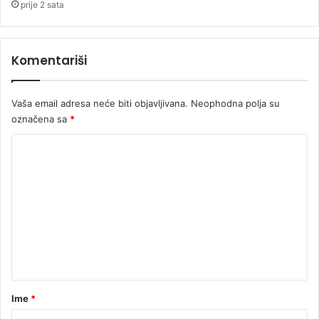
prije 2 sata
Komentariši
Vaša email adresa neće biti objavljivana.
Neophodna polja su
označena sa
*
K
o
m
e
n
t
a
r
Ime
*
*