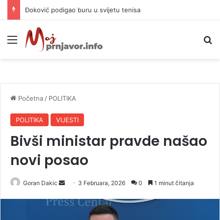
APIF izgubio spor sa komšijama, mora platiti 10.000 KM
Meni
P
Početna
/
POLITIKA
POLITIKA
VIJESTI
Bivši ministar pravde našao
novi posao
Goran Dakic
S
3 Februara, 2026
0
1 minut čitanja
e
n
d