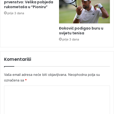
i
prvenstvo: Velika pobjeda
d
n
rukometaša u “Pioniru”
i
s
prije 3 dana
n
k
a
u
p
v
Đoković podigao buru u
o
e
svijetu tenisa
s
ć
prije 3 dana
t
i
o
n
j
u
Komentariši
a
n
j
a
Vaša email adresa neće biti objavljivana.
Neophodna polja su
označena sa
*
K
o
m
e