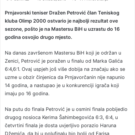
e
Prnjavorski teniser Dražen Petrović član Teniskog
n
kluba Olimp 2000 ostvario je najbolji rezultat ove
d
a
sezone, pošto je na Mastersu BiH u uzrastu do 16
n
godina osvojio drugo mjesto.
e
m
Na danas završenom Mastersu BiH koji je održan u
a
Zenici, Petrović je poražen u finalu od Marka Galića
i
6:4,6:1. Ovaj uspjeh još više dobija na značaju ako se
l
uzme u obzir činjenica da Prnjavorčanin nije napunio
14 godina, a nastupao je u konkurenciji igrača koji
imaju po 16 godina.
Na putu do finala Petrović je u osmini finala pobijedio
drugog nosioca Kerima Šahimbegovića 6:3, 6:4, u
četvrtini finala je dosta uvjerljivo porazio Haruna
Džemića, da bi u polufinalu bio bolji od Farisa