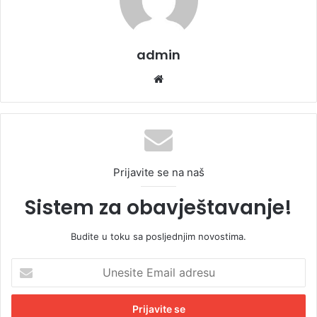
admin
We
bsi
te
Prijavite se na naš
Sistem za obavještavanje!
Budite u toku sa posljednjim novostima.
U
n
e
s