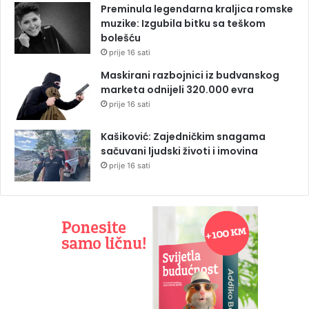
Preminula legendarna kraljica romske
muzike: Izgubila bitku sa teškom
bolešću
prije 16 sati
Maskirani razbojnici iz budvanskog
marketa odnijeli 320.000 evra
prije 16 sati
Kašiković: Zajedničkim snagama
sačuvani ljudski životi i imovina
prije 16 sati