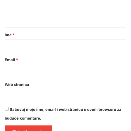
n
t
a
r
Ime
*
*
Email
*
Web stranica
Sačuvaj moje ime, email i web stranicu u ovom browseru za
buduće komentare.