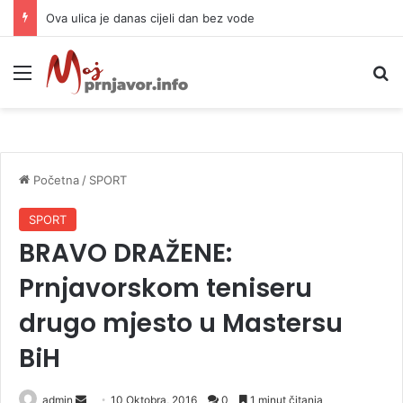
Ova ulica je danas cijeli dan bez vode
Meni
P
Početna
/
SPORT
SPORT
BRAVO DRAŽENE:
Prnjavorskom teniseru
drugo mjesto u Mastersu
BiH
admin
S
10 Oktobra, 2016
0
1 minut čitanja