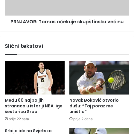
n
O
j
R
a
:
v
PRNJAVOR: Tomas očekuje skupštinsku većinu
T
o
o
r
m
a
a
Slični tekstovi
p
s
r
o
o
č
s
e
l
k
a
u
v
j
i
e
l
s
Među 80 najboljih
Novak Đoković otvorio
a
k
stranaca u istoriji NBA lige i
dušu: “Taj poraz me
p
u
šestorica Srba
uništio”
e
p
prije 22 sata
prije 2 dana
t
š
g
t
Srbija ide na Svjetsko
o