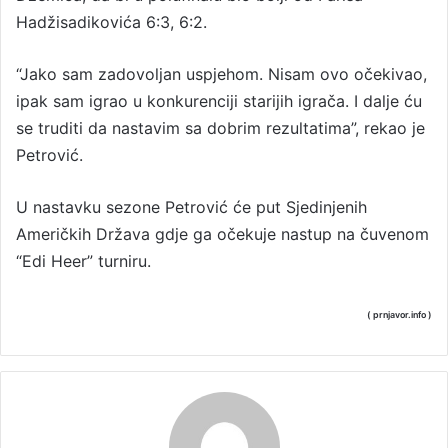
Hadžisadikovića 6:3, 6:2.
“Jako sam zadovoljan uspjehom. Nisam ovo očekivao,
ipak sam igrao u konkurenciji starijih igrača. I dalje ću
se truditi da nastavim sa dobrim rezultatima”, rekao je
Petrović.
U nastavku sezone Petrović će put Sjedinjenih
Američkih Država gdje ga očekuje nastup na čuvenom
“Edi Heer” turniru.
( prnjavor.info )