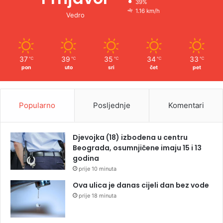
39%
1.16 km/h
Vedro
37
39
35
34
33
℃
℃
℃
℃
℃
pon
uto
sri
čet
pet
Popularno
Posljednje
Komentari
Djevojka (18) izbodena u centru
Beograda, osumnjičene imaju 15 i 13
godina
prije 10 minuta
Ova ulica je danas cijeli dan bez vode
prije 18 minuta