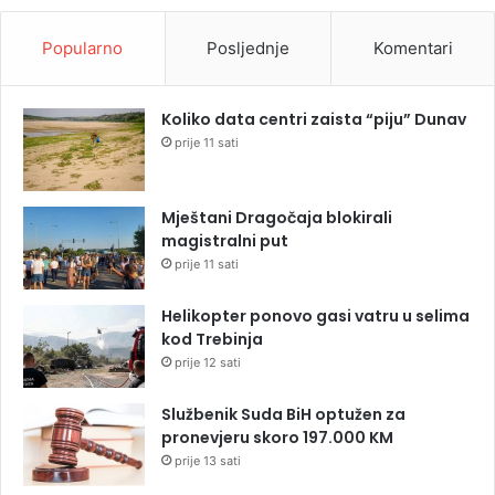
Popularno
Posljednje
Komentari
Koliko data centri zaista “piju” Dunav
prije 11 sati
Mještani Dragočaja blokirali
magistralni put
prije 11 sati
Helikopter ponovo gasi vatru u selima
kod Trebinja
prije 12 sati
Službenik Suda BiH optužen za
pronevjeru skoro 197.000 KM
prije 13 sati