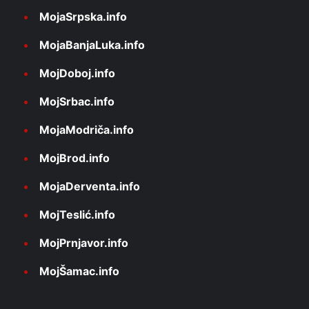
MojaSrpska.info
MojaBanjaLuka.info
MojDoboj.info
MojSrbac.info
MojaModriča.info
MojBrod.info
MojaDerventa.info
MojTeslić.info
MojPrnjavor.info
MojŠamac.info