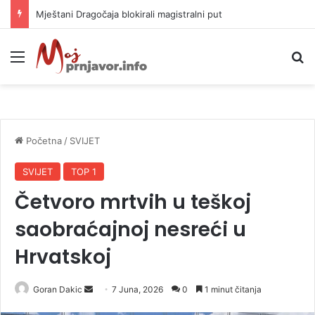
Helikopter ponovo gasi vatru u selima kod Trebinja
Meni
P
Početna
/
SVIJET
SVIJET
TOP 1
Četvoro mrtvih u teškoj
saobraćajnoj nesreći u
Hrvatskoj
Goran Dakic
S
7 Juna, 2026
0
1 minut čitanja
e