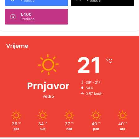
Pratilaca
Pratilaca
n
1.400
a
Pratilaca
t
i
v
Vrijeme
e
21
℃
:
Prnjavor
36º - 21º
54%
0.87 km/h
Vedro
36
34
37
40
40
℃
℃
℃
℃
℃
pet
sub
ned
pon
uto