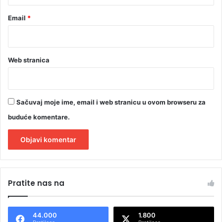
a
Email
*
Web stranica
Sačuvaj moje ime, email i web stranicu u ovom browseru za
buduće komentare.
A
l
Pratite nas na
t
e
44.000
1.800
r