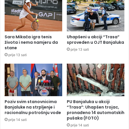
a
c
d
i
i
j
j
u
e
g
l
a
Sara Mikača igra tenis
Uhapšeni u akciji “Trasa”
e
s
života i nema namjeru da
sproveden u OJT Banjaluka
p
a
stane
prije 13 sati
u
i
prije 13 sati
š
z
k
j
e
e
d
n
o
g
o
Poziv svim stanovnicima
PU Banjaluka u akciji
d
Banjaluke na strpljenje i
“Trasa”: Uhapšen trojac,
n
racionalnu potrošnju vode
pronađeno 14 automatskih
pušaka (FOTO)
a
prije 14 sati
j
prije 14 sati