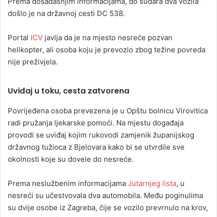
Prema dosadašnjim informacijama, do sudara dva vozila
došlo je na državnoj cesti DC 538.
Portal
ICV
javlja da je na mjesto nesreće pozvan
helikopter, ali osoba koju je prevozio zbog težine povreda
nije preživjela.
Uviđaj u toku, cesta zatvorena
Povrijeđena osoba prevezena je u Opštu bolnicu Virovitica
radi pružanja ljekarske pomoći. Na mjestu događaja
provodi se uviđaj kojim rukovodi zamjenik županijskog
državnog tužioca z Bjelovara kako bi se utvrdile sve
okolnosti koje su dovele do nesreće.
Prema neslužbenim informacijama
Jutarnjeg lista
, u
nesreći su učestvovala dva automobila. Među poginulima
su dvije osobe iz Zagreba, čije se vozilo prevrnulo na krov,