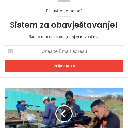
Prijavite se na naš
Sistem za obavještavanje!
Budite u toku sa posljednjim novostima.
U
n
e
s
i
t
e
E
V
m
a
a
n
i
r
l
e
a
d
d
n