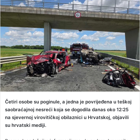
n
d
a
n
e
m
a
i
l
Četiri osobe su poginule, a jedna je povrijeđena u teškoj
saobraćajnoj nesreći koja se dogodila danas oko 12:25
na sjevernoj virovitičkoj obilaznici u Hrvatskoj, objavili
su hrvatski mediji.