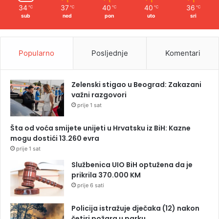
34
37
40
40
36
℃
℃
℃
℃
℃
sub
ned
pon
uto
sri
Popularno
Posljednje
Komentari
Zelenski stigao u Beograd: Zakazani
važni razgovori
prije 1 sat
Šta od voća smijete unijeti u Hrvatsku iz BiH: Kazne
mogu dostići 13.260 evra
prije 1 sat
Službenica UIO BiH optužena da je
prikrila 370.000 KM
prije 6 sati
Policija istražuje dječaka (12) nakon
četiri požara u parku