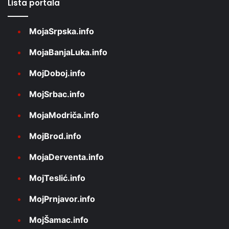
Lista portala
MojaSrpska.info
MojaBanjaLuka.info
MojDoboj.info
MojSrbac.info
MojaModriča.info
MojBrod.info
MojaDerventa.info
MojTeslić.info
MojPrnjavor.info
MojŠamac.info