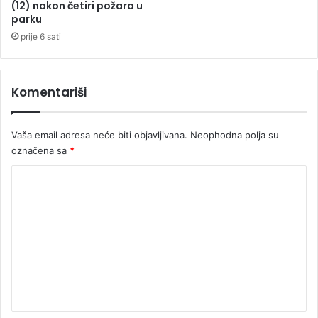
b
l
(12) nakon četiri požara u
e
i
parku
j
prije 6 sati
a
n
o
Komentariši
p
e
n
Vaša email adresa neće biti objavljivana.
Neophodna polja su
a
označena sa
*
K
o
m
e
n
t
a