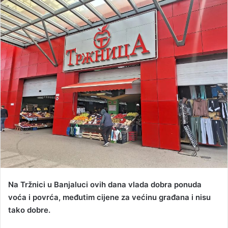
n
d
a
n
e
m
a
i
l
Na Tržnici u Banjaluci ovih dana vlada dobra ponuda
voća i povrća, međutim cijene za većinu građana i nisu
tako dobre.