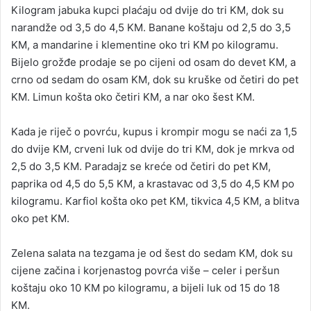
Kilogram jabuka kupci plaćaju od dvije do tri KM, dok su
narandže od 3,5 do 4,5 KM. Banane koštaju od 2,5 do 3,5
KM, a mandarine i klementine oko tri KM po kilogramu.
Bijelo grožđe prodaje se po cijeni od osam do devet KM, a
crno od sedam do osam KM, dok su kruške od četiri do pet
KM. Limun košta oko četiri KM, a nar oko šest KM.
Kada je riječ o povrću, kupus i krompir mogu se naći za 1,5
do dvije KM, crveni luk od dvije do tri KM, dok je mrkva od
2,5 do 3,5 KM. Paradajz se kreće od četiri do pet KM,
paprika od 4,5 do 5,5 KM, a krastavac od 3,5 do 4,5 KM po
kilogramu. Karfiol košta oko pet KM, tikvica 4,5 KM, a blitva
oko pet KM.
Zelena salata na tezgama je od šest do sedam KM, dok su
cijene začina i korjenastog povrća više – celer i peršun
koštaju oko 10 KM po kilogramu, a bijeli luk od 15 do 18
KM.