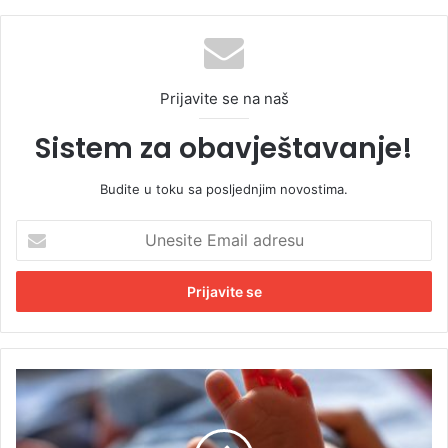
Prijavite se na naš
Sistem za obavještavanje!
Budite u toku sa posljednjim novostima.
U
n
e
s
i
t
e
E
K
m
o
a
m
i
p