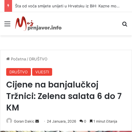
Šta od voća smijete unijeti u Hrvatsku iz BiH: Kazne mogu dostići 13.260 evra
Meni
P
Početna
/
DRUŠTVO
DRUŠTVO
VIJESTI
Cijene na banjalučkoj
Tržnici: Zelena salata 6 do 7
KM
Goran Dakic
S
24 Januara, 2026
0
1 minut čitanja
e