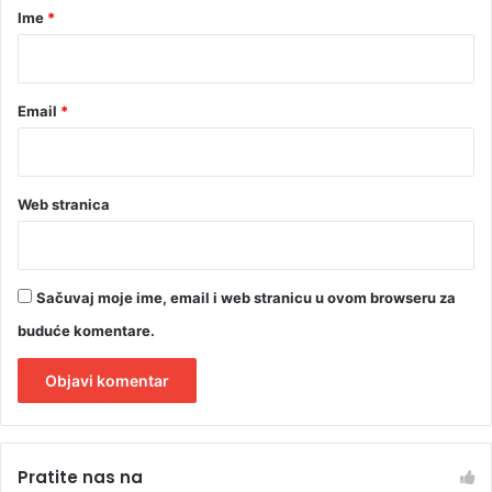
r
Ime
*
*
Email
*
Web stranica
Sačuvaj moje ime, email i web stranicu u ovom browseru za
buduće komentare.
A
l
Pratite nas na
t