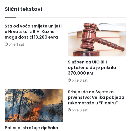
đ
n
Slični tekstovi
e
e
n
r
e
a
Šta od voća smijete unijeti
s
u
u Hrvatsku iz BiH: Kazne
e
t
mogu dostići 13.260 evra
r
r
prije 1 sat
i
e
j
ć
e
e
Službenica UIO BiH
f
m
optužena da je prikrila
o
k
370.000 KM
r
o
prije 6 sati
m
l
u
u
Srbija ide na Svjetsko
l
A
prvenstvo: Velika pobjeda
e
u
rukometaša u “Pioniru”
z
s
prije 6 sati
a
t
b
r
e
a
Policija istražuje dječaka