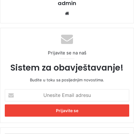
admin
We
bsi
te
Prijavite se na naš
Sistem za obavještavanje!
Budite u toku sa posljednjim novostima.
U
n
e
s
i
t
e