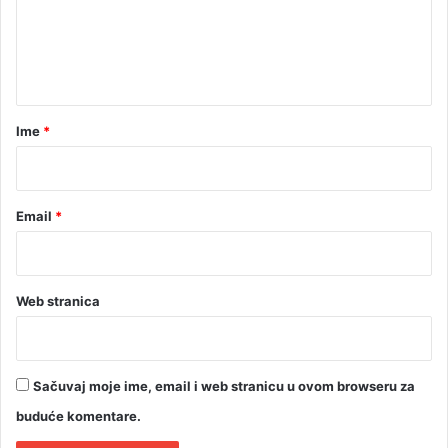
e
n
t
a
r
Ime
*
*
Email
*
Web stranica
Sačuvaj moje ime, email i web stranicu u ovom browseru za
buduće komentare.