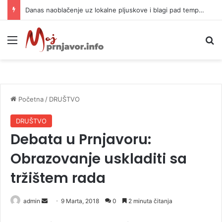
Danas naoblačenje uz lokalne pljuskove i blagi pad temperature
Meni
P
Početna
/
DRUŠTVO
DRUŠTVO
Debata u Prnjavoru:
Obrazovanje uskladiti sa
tržištem rada
admin
S
9 Marta, 2018
0
2 minuta čitanja
e