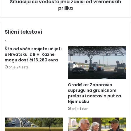
a
Situacija sa vodostajima zavisi od vremenskih
s
z
prilika
a
a
v
v
o
i
d
Slični tekstovi
s
o
i
s
o
t
Šta od voća smijete unijeti
d
a
u Hrvatsku iz BiH: Kazne
v
j
mogu dostići 13.260 evra
r
i
prije 24 sata
e
m
m
a
e
z
Gradiška: Zaboravio
n
a
suprugu na graničnom
s
v
prelazu i nastavio put za
k
i
Njemačku
i
s
prije 1 dan
h
i
p
o
r
d
i
v