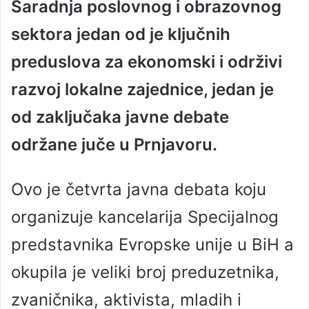
Saradnja poslovnog i obrazovnog
n
d
sektora jedan od je ključnih
a
n
preduslova za ekonomski i održivi
e
razvoj lokalne zajednice, jedan je
m
a
od zaključaka javne debate
i
l
održane juče u Prnjavoru.
Ovo je četvrta javna debata koju
organizuje kancelarija Specijalnog
predstavnika Evropske unije u BiH a
okupila je veliki broj preduzetnika,
zvaničnika, aktivista, mladih i