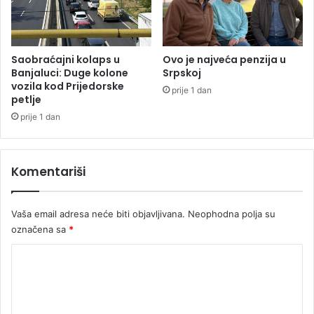
l
r
i
e
k
m
a
e
Saobraćajni kolaps u
Ovo je najveća penzija u
n
Banjaluci: Duge kolone
Srpskoj
vozila kod Prijedorske
s
prije 1 dan
petlje
k
i
prije 1 dan
h
p
r
Komentariši
i
l
i
Vaša email adresa neće biti objavljivana.
Neophodna polja su
k
označena sa
*
a
K
o
m