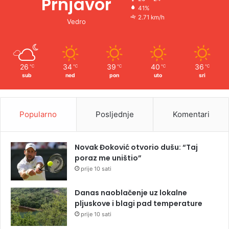
Prnjavor
41%
2.71 km/h
Vedro
26
34
39
40
36
℃
℃
℃
℃
℃
sub
ned
pon
uto
sri
Popularno
Posljednje
Komentari
Novak Đoković otvorio dušu: “Taj
poraz me uništio”
prije 10 sati
Danas naoblačenje uz lokalne
pljuskove i blagi pad temperature
prije 10 sati