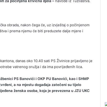
nih za počinjena krivična djela –
navode iz Tužilaštva.
ička obrada, nakon čega će, uz izvještaj o počinjenom
aštva i prema njemu će biti preduzete dalje mjere i
antona, danas oko 10.40 sati PS Živinice prijavljeno je
otrebe vatrenog oružja i da ima povrijeđenih lica.
lužbenici PS Banovići i OKP PU Banovići, kao i SHMP
vrđeni, a na mjestu događaja zatečeni su tijelo
ijeđena ženska osoba, koja je prevezena u JZU UKC