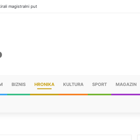
vatru u selima kod Trebinja
M
BIZNIS
HRONIKA
KULTURA
SPORT
MAGAZIN