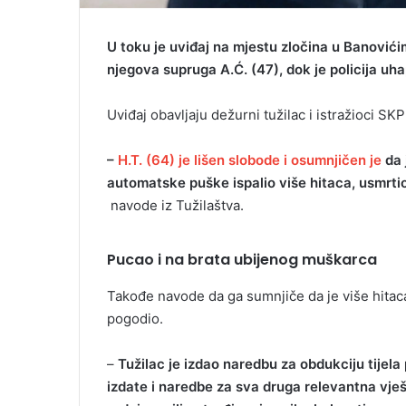
U toku je uviđaj na mjestu zločina u Banovićim
njegova supruga A.Ć. (47), dok je policija uha
Uviđaj obavljaju dežurni tužilac i istražioci S
–
H.T. (64) je lišen slobode i osumnjičen je
da 
automatske puške ispalio više hitaca, usmrtio
navode iz Tužilaštva.
Pucao i na brata ubijenog muškarca
Takođe navode da ga sumnjiče da je više hitaca
pogodio.
–
Tužilac je izdao naredbu za obdukciju tijela 
izdate i naredbe za sva druga relevantna vje