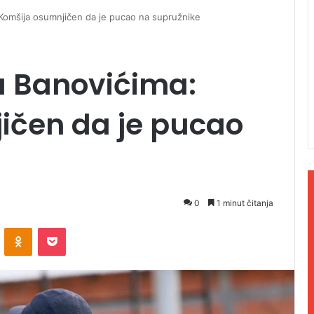
: Komšija osumnjičen da je pucao na supružnike
 u Banovićima:
ičen da je pucao
0
1 minut čitanja
ontakte
Odnoklassniki
Pocket