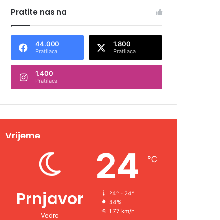
Pratite nas na
44.000
1.800
Pratilaca
Pratilaca
1.400
Pratilaca
Vrijeme
24
℃
Prnjavor
24º - 24º
44%
1.77 km/h
Vedro