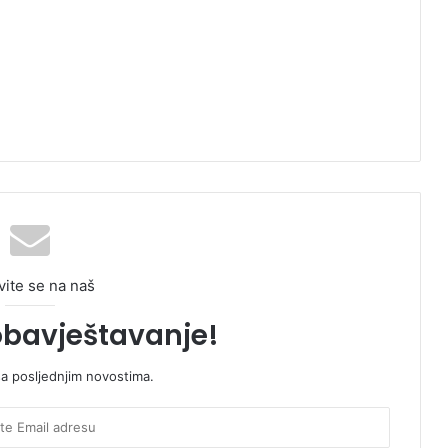
vite se na naš
obavještavanje!
sa posljednjim novostima.