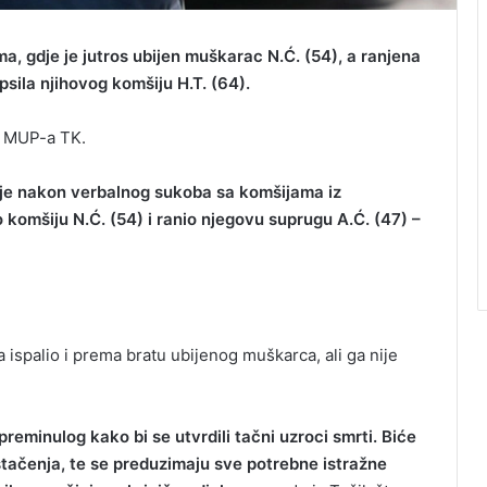
a, gdje je jutros ubijen muškarac N.Ć. (54), a ranjena
psila njihovog komšiju H.T. (64).
KP MUP-a TK.
je nakon verbalnog sukoba sa komšijama iz
 komšiju N.Ć. (54) i ranio njegovu suprugu A.Ć. (47) –
 ispalio i prema bratu ubijenog muškarca, ali ga nije
preminulog kako bi se utvrdili tačni uzroci smrti. Biće
štačenja, te se preduzimaju sve potrebne istražne