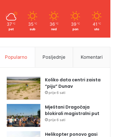
37
35
36
39
41
℃
℃
℃
℃
℃
pet
sub
ned
pon
uto
Popularno
Posljednje
Komentari
Koliko data centri zaista
“piju” Dunav
prije 6 sati
Mještani Dragočaja
blokirali magistralni put
prije 6 sati
Helikopter ponovo gasi