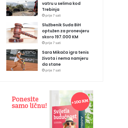
vatru u selima kod
Trebinja
prije 7 sati
Službenik Suda BiH
optužen za pronevjeru
skoro 197.000 KM
prije 7 sati
Sara Mikača igra tenis
života i nema namjeru
da stane
prije 7 sati