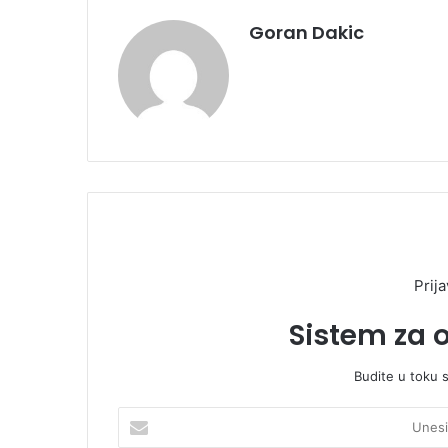
Goran Dakic
Prija
Sistem za 
Budite u toku 
U
n