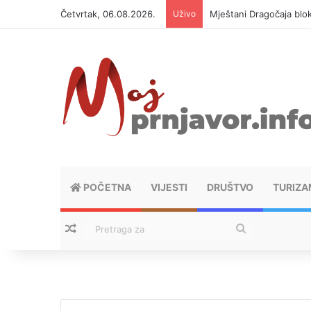
Četvrtak, 06.08.2026.
Uživo
Helikopter ponovo gasi 
POČETNA
VIJESTI
DRUŠTVO
TURIZA
Nasumični tekstovi
Pretraga
za