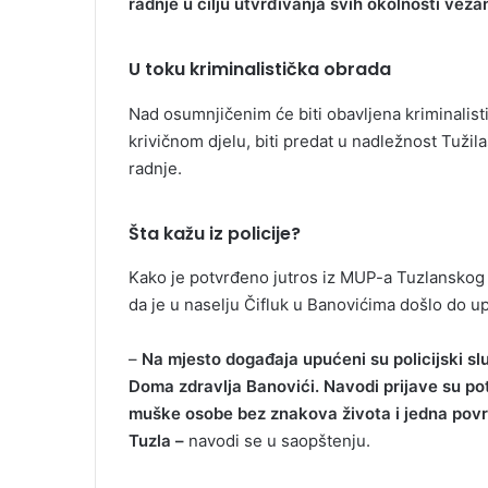
radnje u cilju utvrđivanja svih okolnosti veza
U toku kriminalistička obrada
Nad osumnjičenim će biti obavljena kriminalist
krivičnom djelu, biti predat u nadležnost Tužil
radnje.
Šta kažu iz policije?
Kako je potvrđeno jutros iz MUP-a Tuzlanskog k
da je u naselju Čifluk u Banovićima došlo do up
–
Na mjesto događaja upućeni su policijski s
Doma zdravlja Banovići. Navodi prijave su pot
muške osobe bez znakova života i jedna povr
Tuzla –
navodi se u saopštenju.