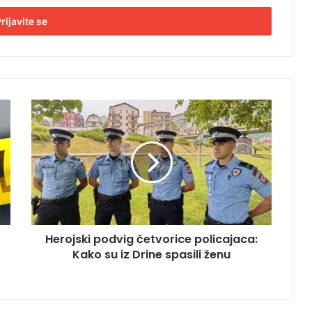
H
e
r
o
j
s
k
i
p
Herojski podvig četvorice policajaca:
o
Kako su iz Drine spasili ženu
d
v
i
g
č