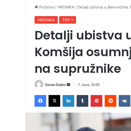
Početna
/
HRONIKA
/
Detalji ubistva u Banovićima
HRONIKA
TOP 1
Detalji ubistva
Komšija osumnj
na supružnike
Goran Dakic
S
7 Juna, 2026
e
Facebook
X
LinkedIn
Tumblr
Pinterest
Reddit
VK
n
d
a
n
e