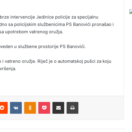
rze intervencije Jedinice policije za specijalnu
dno sa policijskim službenicima PS Banovići pronašao i
 sa upotrebom vatrenog oružja.
roveden u službene prostorije PS Banovići.
 i vatreno oružje. Riječ je o automatskoj pušci za koju
vršenja.
Reddit
VKontakte
Odnoklassniki
Pocket
Podijeli putem Emaila
Odštampaj