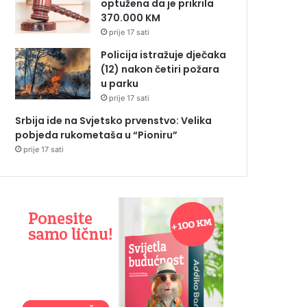
optužena da je prikrila
370.000 KM
prije 17 sati
Policija istražuje dječaka
(12) nakon četiri požara
u parku
prije 17 sati
Srbija ide na Svjetsko prvenstvo: Velika
pobjeda rukometaša u “Pioniru”
prije 17 sati