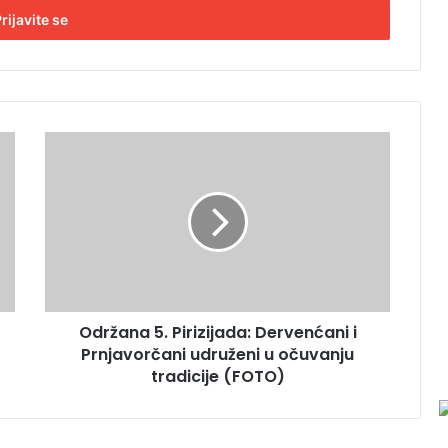
O
d
r
ž
a
n
a
5
.
Održana 5. Pirizijada: Dervenćani i
P
Prnjavorčani udruženi u očuvanju
i
r
tradicije (FOTO)
i
z
i