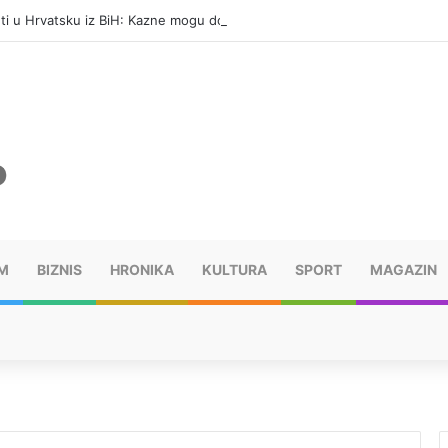
eti u Hrvatsku iz BiH: Kazne mogu dostići 13.260 evra
M
BIZNIS
HRONIKA
KULTURA
SPORT
MAGAZIN