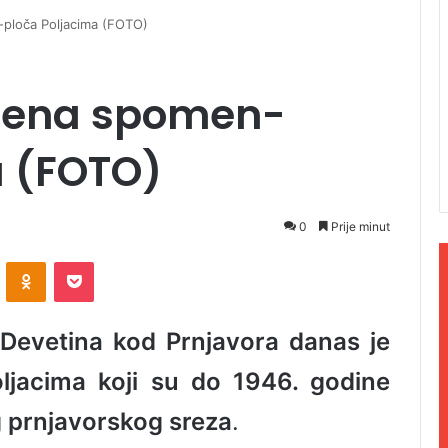
-ploča Poljacima (FOTO)
ivena spomen-
a (FOTO)
0
Prije minut
ontakte
Odnoklassniki
Pocket
 Devetina kod Prnjavora danas je
ljacima koji su do 1946. godine
g prnjavorskog sreza
.