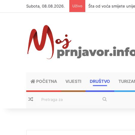
Subota, 08.08.2026.
Uživo
Šta od voća smijete unij
POČETNA
VIJESTI
DRUŠTVO
TURIZA
Nasumični tekstovi
Pretraga
za