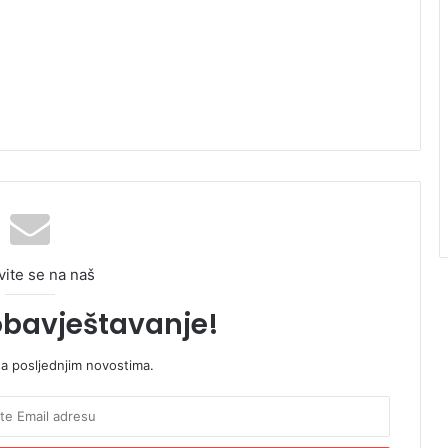
vite se na naš
obavještavanje!
sa posljednjim novostima.