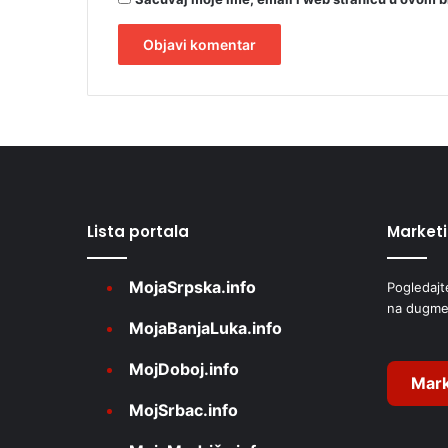
A
l
t
e
r
Lista portala
Market
n
a
MojaSrpska.info
Pogledajt
t
na dugme
i
MojaBanjaLuka.info
v
MojDoboj.info
e
Mark
MojSrbac.info
: