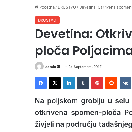
Početna
/
DRUŠTVO
/
Devetina: Otkrivena spomen
DRUŠTVO
Devetina: Otkr
ploča Poljacim
admin
S
24 Septembra, 2017
e
Facebook
X
LinkedIn
Tumblr
Pinterest
Reddit
VK
n
d
a
Na poljskom groblju u selu
n
e
otkrivena spomen-ploča Po
m
živjeli na području tadašnje
a
i