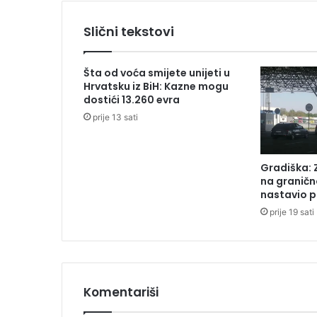
i
o
Slični tekstovi
M
e
đ
Šta od voća smijete unijeti u
u
Hrvatsku iz BiH: Kazne mogu
n
dostići 13.260 evra
a
prije 13 sati
r
o
d
Gradiška: 
n
na graničn
i
nastavio p
d
prije 19 sati
a
n
b
e
z
a
Komentariši
u