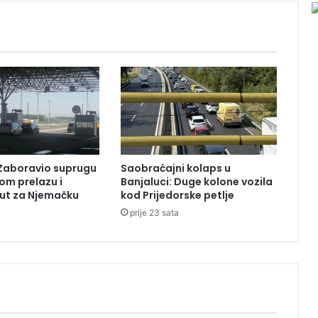
j
a
d
a
:
D
e
r
v
e
n
Zaboravio suprugu
Saobraćajni kolaps u
ć
om prelazu i
Banjaluci: Duge kolone vozila
a
ut za Njemačku
kod Prijedorske petlje
n
prije 23 sata
i
i
P
r
n
j
a