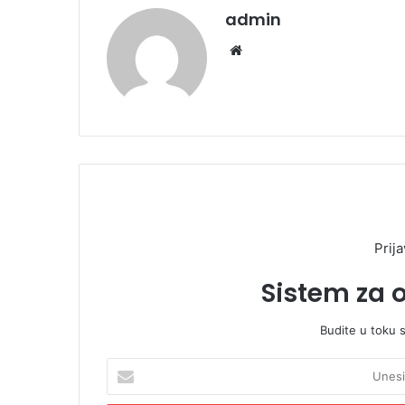
admin
We
bsi
te
Prija
Sistem za 
Budite u toku 
U
n
e