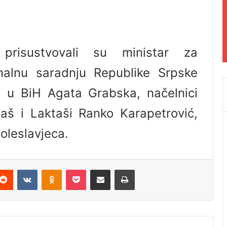
 prisustvovali su ministar za
alnu saradnju Republike Srpske
ul u BiH Agata Grabska, načelnici
aš i Laktaši Ranko Karapetrović,
Boleslavjeca.
Reddit
VKontakte
Odnoklassniki
Pocket
Podijeli putem Emaila
Odštampaj