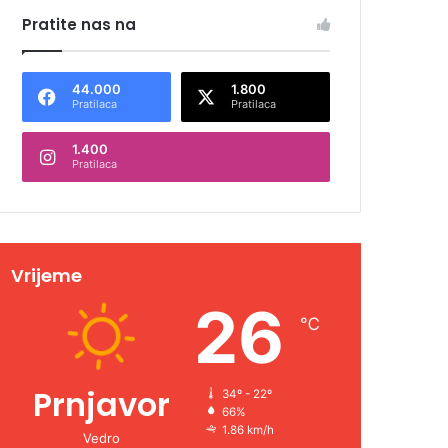
Pratite nas na
44.000
1.800
Pratilaca
Pratilaca
1.400
Pratilaca
Vrijeme
26
℃
Prnjavor
34º - 22º
66%
1.86 km/h
Vedro