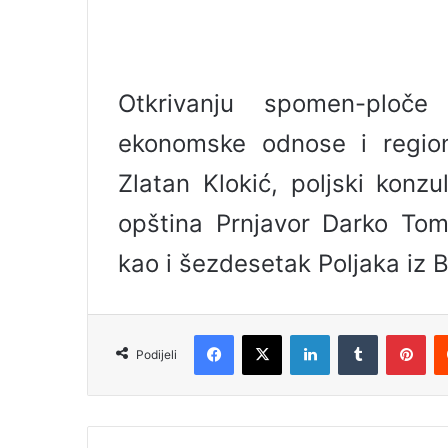
l
Otkrivanju spomen-ploče
ekonomske odnose i region
Zlatan Klokić, poljski konz
opština Prnjavor Darko Tom
kao i šezdesetak Poljaka iz 
Facebook
X
LinkedIn
Tumblr
Pinterest
Podijeli