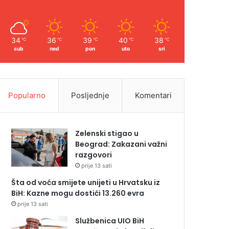
34
36
39
40
38
℃
℃
℃
℃
℃
sub
ned
pon
uto
sri
Popularno
Posljednje
Komentari
Zelenski stigao u
Beograd: Zakazani važni
razgovori
prije 13 sati
Šta od voća smijete unijeti u Hrvatsku iz
BiH: Kazne mogu dostići 13.260 evra
prije 13 sati
Službenica UIO BiH