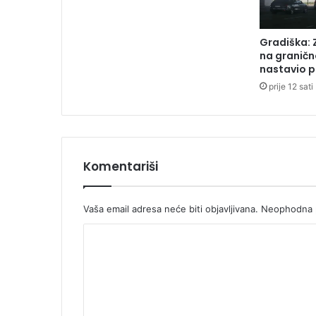
f
o
l
Gradiška: 
k
na graničn
l
nastavio p
o
prije 12 sati
r
a
Komentariši
Vaša email adresa neće biti objavljivana.
Neophodna p
K
o
m
e