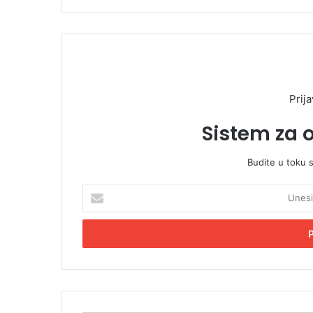
Prija
Sistem za 
Budite u toku 
U
n
e
s
i
t
e
E
m