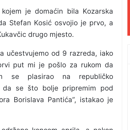
 kojem je domaćin bila Kozarska
da Stefan Kosić osvojio je prvo, a
Kukavčic drugo mjesto.
a učestvujemo od 9 razreda, iako
prvi put mi je pošlo za rukom da
m se plasirao na republičko
i da se što bolje pripremim pod
a Borislava Pantića”, istakao je