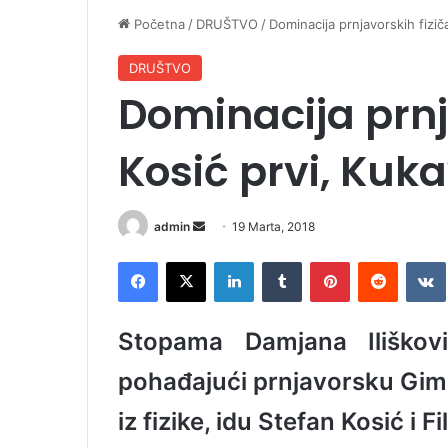
Početna
/
DRUŠTVO
/
Dominacija prnjavorskih fizič
DRUŠTVO
Dominacija prnj
Kosić prvi, Kuk
admin
S
19 Marta, 2018
e
Facebook
X
LinkedIn
Tumblr
Pinterest
Reddit
VK
n
d
a
Stopama Damjana Iliškovi
n
e
pohađajući prnjavorsku Gim
m
iz fizike, idu Stefan Kosić i F
a
i