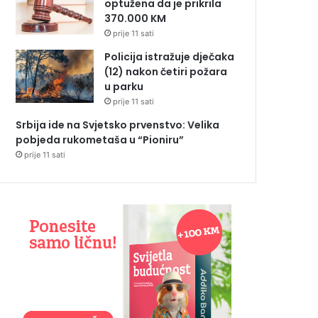
optužena da je prikrila
370.000 KM
prije 11 sati
Policija istražuje dječaka
(12) nakon četiri požara
u parku
prije 11 sati
Srbija ide na Svjetsko prvenstvo: Velika
pobjeda rukometaša u “Pioniru”
prije 11 sati