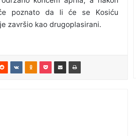
 održano koncem aprila, a nakon
biće poznato da li će se Kosiću
i je završio kao drugoplasirani.
Reddit
VKontakte
Odnoklassniki
Pocket
Podijeli putem Emaila
Odštampaj