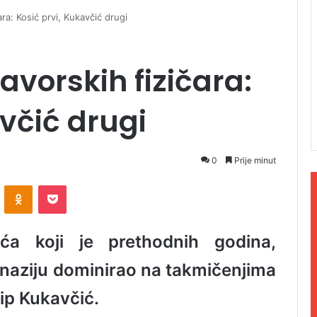
ara: Kosić prvi, Kukavčić drugi
avorskih fizičara:
avčić drugi
0
Prije minut
ontakte
Odnoklassniki
Pocket
ća koji je prethodnih godina,
naziju dominirao na takmičenjima
ilip Kukavčić.