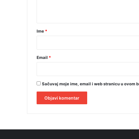
n
t
a
r
Ime
*
*
Email
*
Sačuvaj moje ime, email i web stranicu u ovom 
A
l
t
e