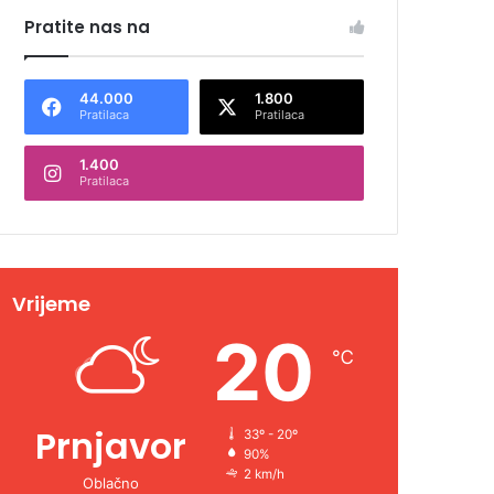
Pratite nas na
44.000
1.800
Pratilaca
Pratilaca
1.400
Pratilaca
Vrijeme
20
℃
Prnjavor
33º - 20º
90%
2 km/h
Oblačno