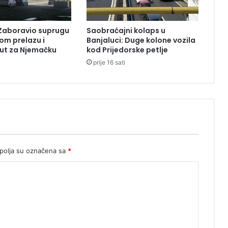
Zaboravio suprugu
Saobraćajni kolaps u
om prelazu i
Banjaluci: Duge kolone vozila
ut za Njemačku
kod Prijedorske petlje
prije 16 sati
olja su označena sa
*