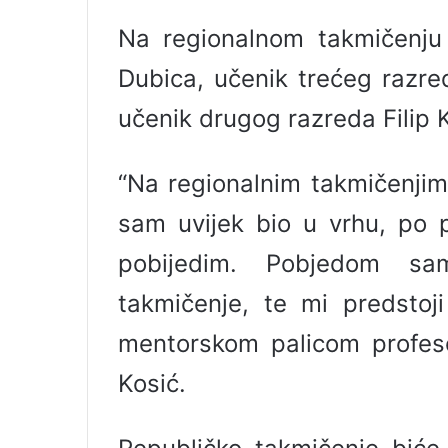
l
Na regionalnom takmičenju
Dubica, učenik trećeg razre
učenik drugog razreda Filip 
“Na regionalnim takmičenjim
sam uvijek bio u vrhu, po 
pobijedim. Pobjedom sa
takmičenje, te mi predstoj
mentorskom palicom profesor
Kosić.