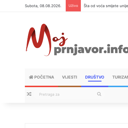
Subota, 08.08.2026.
Uživo
Šta od voća smijete unij
POČETNA
VIJESTI
DRUŠTVO
TURIZA
Nasumični tekstovi
Pretraga
za