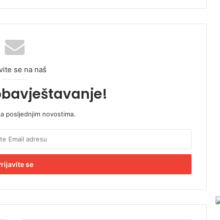
vite se na naš
obavještavanje!
sa posljednjim novostima.