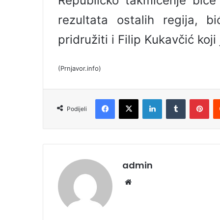
Republičko takmičenje biće
rezultata ostalih regija, 
pridružiti i Filip Kukavčić koj
(Prnjavor.info)
Facebook
X
LinkedIn
Tumblr
Pinterest
Podijeli
admin
We
bsi
te