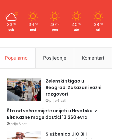
33
36
40
40
38
℃
℃
℃
℃
℃
sub
ned
pon
uto
sri
Popularno
Posljednje
Komentari
Zelenski stigao u
Beograd: Zakazani važni
razgovori
prije 6 sati
Šta od voća smijete unijeti u Hrvatsku iz
BiH: Kazne mogu dostići 13.260 evra
prije 6 sati
Službenica UIO BiH