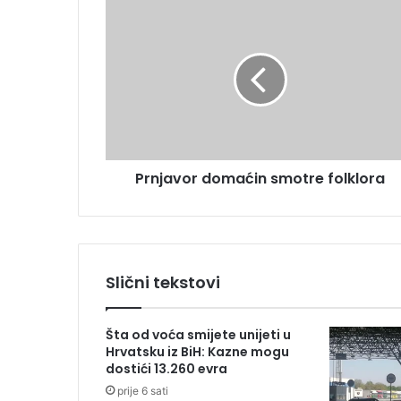
P
a
r
i
n
l
j
a
a
d
v
r
o
e
r
s
d
u
Prnjavor domaćin smotre folklora
o
m
a
ć
i
n
Slični tekstovi
s
m
o
Šta od voća smijete unijeti u
t
Hrvatsku iz BiH: Kazne mogu
r
dostići 13.260 evra
e
prije 6 sati