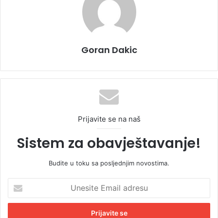
Goran Dakic
Prijavite se na naš
Sistem za obavještavanje!
Budite u toku sa posljednjim novostima.
U
n
e
s