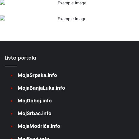
Lista portala
MojaSrpska.info
MojaBanjaLuka.info
MojDoboj.info
MojSrbac.info
MojaModriča.info
MojBrod.info