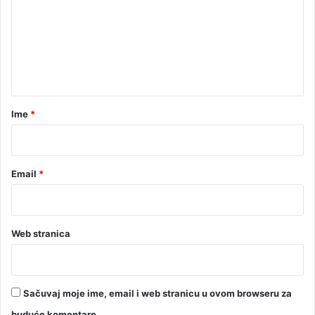
m
n
e
i
c
n
i
t
p
o
a
r
r
Ime
*
i
j
*
e
k
Email
*
l
o
m
i
z
Web stranica
B
i
H
Sačuvaj moje ime, email i web stranicu u ovom browseru za
buduće komentare.