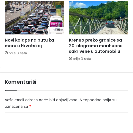
n
v
l
a
a
j
n
u
d
o
5
u
2
s
Novi kolaps na putu ka
Krenuo preko granice sa
,
p
moru u Hrvatskoj
20 kilograma marihuane
V
j
sakrivene u automobilu
prije 3 sata
e
e
prije 3 sata
n
š
e
n
c
o
Komentariši
u
j
e
p
l
r
Vaša email adresa neće biti objavljivana.
Neophodna polja su
a
e
5
označena sa
*
d
3
u
K
z
e
o
t