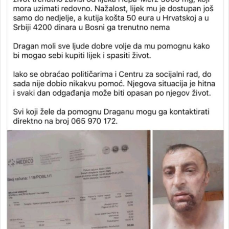
a
n
e
m
a
i
l