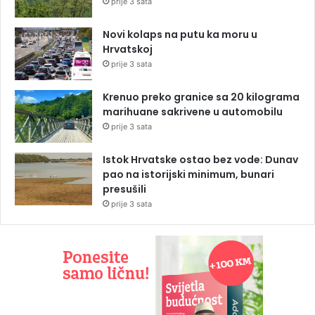
prije 3 sata
Novi kolaps na putu ka moru u
Hrvatskoj
prije 3 sata
Krenuo preko granice sa 20 kilograma
marihuane sakrivene u automobilu
prije 3 sata
Istok Hrvatske ostao bez vode: Dunav
pao na istorijski minimum, bunari
presušili
prije 3 sata