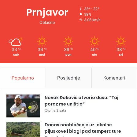
Prnjavor
33º - 22º
39%
3.06 km/h
Oblačno
33
36
39
40
38
℃
℃
℃
℃
℃
sub
ned
pon
uto
sri
Popularno
Posljednje
Komentari
Novak Đoković otvorio dušu: “Taj
poraz me uništio”
prije 3 sata
Danas naoblačenje uz lokalne
pljuskove i blagi pad temperature