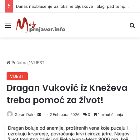
Danas naoblačenje uz lokalne pljuskove i blagi pad temperature
Meni
P
Početna
/
VIJESTI
VIJESTI
Dragan Vuković iz Kneževa
treba pomoć za život!
Goran Dakic
S
2 Februara, 2026
0
1 minut čitanja
e
n
d