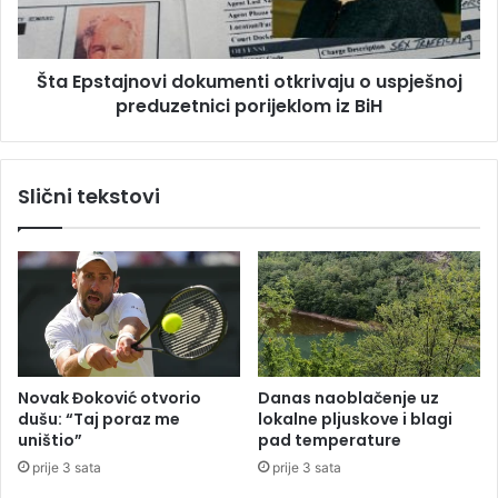
r
t
ž
a
a
j
v
Šta Epstajnovi dokumenti otkrivaju o uspješnoj
n
a
preduzetnici porijeklom iz BiH
o
m
v
a
i
"
d
Slični tekstovi
:
o
K
k
a
u
n
m
a
e
d
n
a
t
5
i
1
o
Novak Đoković otvorio
Danas naoblačenje uz
,
t
dušu: “Taj poraz me
lokalne pljuskove i blagi
G
k
uništio”
pad temperature
r
r
prije 3 sata
prije 3 sata
e
i