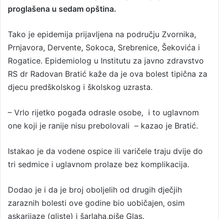
a
proglašena u sedam opština.
n
e
Tako je epidemija prijavljena na području Zvornika,
m
Prnjavora, Dervente, Sokoca, Srebrenice, Šekovića i
a
Rogatice. Epidemiolog u Institutu za javno zdravstvo
i
RS dr Radovan Bratić kaže da je ova bolest tipična za
l
djecu predškolskog i školskog uzrasta.
– Vrlo rijetko pogađa odrasle osobe, i to uglavnom
one koji je ranije nisu prebolovali – kazao je Bratić.
Istakao je da vodene ospice ili varičele traju dvije do
tri sedmice i uglavnom prolaze bez komplikacija.
Dodao je i da je broj oboljelih od drugih dječjih
zaraznih bolesti ove godine bio uobičajen, osim
askarijaze (gliste) i šarlaha,piše Glas.