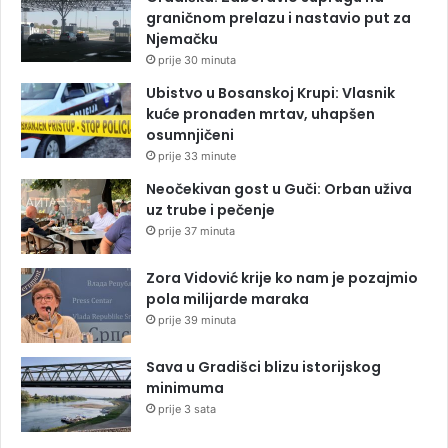
graničnom prelazu i nastavio put za
Njemačku
prije 30 minuta
Ubistvo u Bosanskoj Krupi: Vlasnik
kuće pronađen mrtav, uhapšen
osumnjičeni
prije 33 minute
Neočekivan gost u Guči: Orban uživa
uz trube i pečenje
prije 37 minuta
Zora Vidović krije ko nam je pozajmio
pola milijarde maraka
prije 39 minuta
Sava u Gradišci blizu istorijskog
minimuma
prije 3 sata