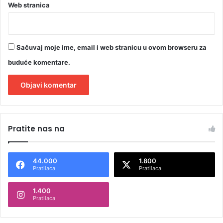
Web stranica
Sačuvaj moje ime, email i web stranicu u ovom browseru za
buduće komentare.
A
l
Pratite nas na
t
e
44.000
1.800
r
Pratilaca
Pratilaca
n
1.400
a
Pratilaca
t
i