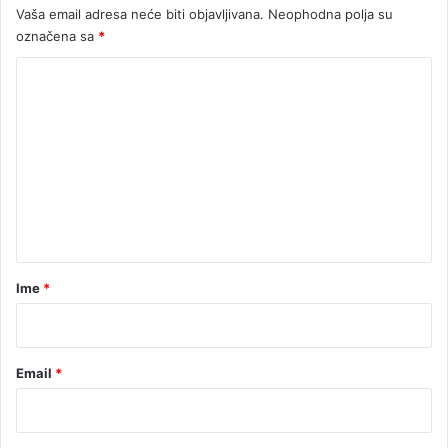
Vaša email adresa neće biti objavljivana.
Neophodna polja su
n
označena sa
*
a
O
K
p
e
o
n
m
'
e
'
t
n
u
t
r
n
a
i
r
Ime
*
r
a
*
Email
*