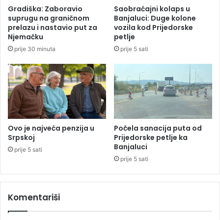
l
i
Gradiška: Zaboravio
Saobraćajni kolaps u
i
n
suprugu na graničnom
Banjaluci: Duge kolone
k
d
prelazu i nastavio put za
vozila kod Prijedorske
u
o
Njemačku
petlje
ć
b
prije 30 minuta
prije 5 sati
i
i
1
j
2
a
m
j
e
u
d
d
a
o
l
m
Ovo je najveća penzija u
Počela sanacija puta od
j
Srpskoj
Prijedorske petlje ka
Banjaluci
a
prije 5 sati
s
prije 5 sati
a
'
'
Komentariši
B
o
s