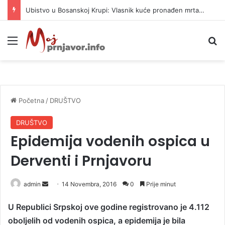
Ubistvo u Bosanskoj Krupi: Vlasnik kuće pronađen mrtav, uhapšen osumnjičeni
Meni
P
Početna
/
DRUŠTVO
DRUŠTVO
Epidemija vodenih ospica u
Derventi i Prnjavoru
admin
S
14 Novembra, 2016
0
Prije minut
e
U Republici Srpskoj ove godine registrovano je 4.112
n
oboljelih od vodenih ospica, a epidemija je bila
d