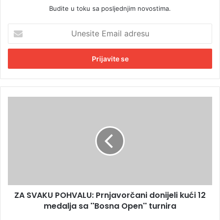
Budite u toku sa posljednjim novostima.
U
n
e
s
i
t
e
E
Z
m
A
a
S
i
V
l
A
a
K
d
U
r
P
e
O
s
ZA SVAKU POHVALU: Prnjavorčani donijeli kući 12
H
u
medalja sa ''Bosna Open'' turnira
V
A