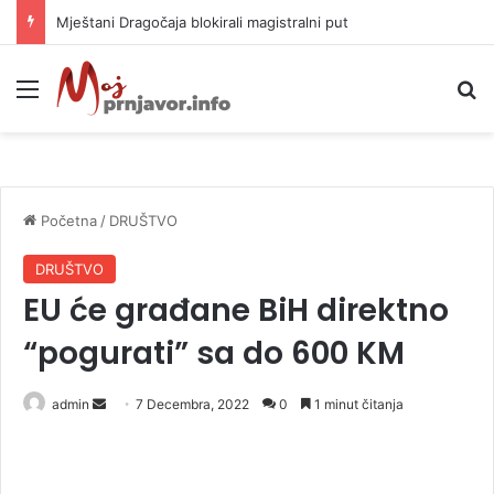
Helikopter ponovo gasi vatru u selima kod Trebinja
Meni
P
Početna
/
DRUŠTVO
DRUŠTVO
EU će građane BiH direktno
“pogurati” sa do 600 KM
admin
S
7 Decembra, 2022
0
1 minut čitanja
e
n
d