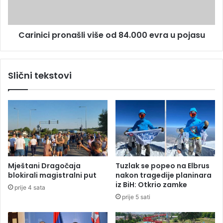
i
c
l
i
i
p
o
Carinici pronašli više od 84.000 evra u pojasu
r
n
o
a
n
K
a
Slični tekstovi
M
š
z
l
a
i
i
v
s
i
p
š
l
e
a
o
t
d
Mještani Dragočaja
Tuzlak se popeo na Elbrus
u
8
blokirali magistralni put
nakon tragedije planinara
n
4
iz BiH: Otkrio zamke
prije 4 sata
o
.
prije 5 sati
v
0
e
0
m
0