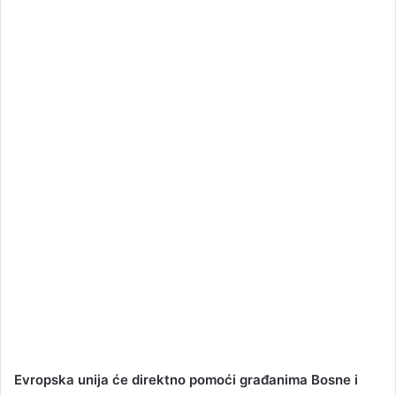
a
n
e
m
a
i
l
Evropska unija će direktno pomoći građanima Bosne i