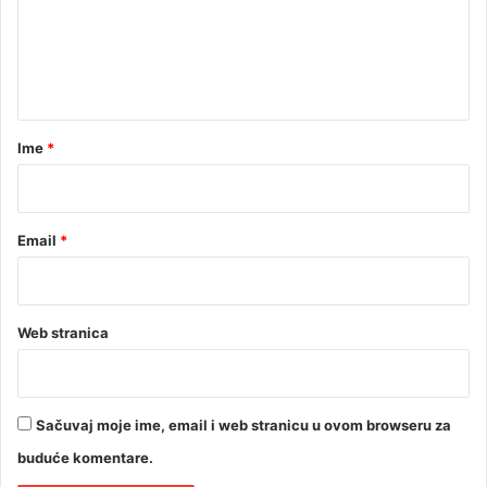
e
n
t
a
r
Ime
*
*
Email
*
Web stranica
Sačuvaj moje ime, email i web stranicu u ovom browseru za
buduće komentare.