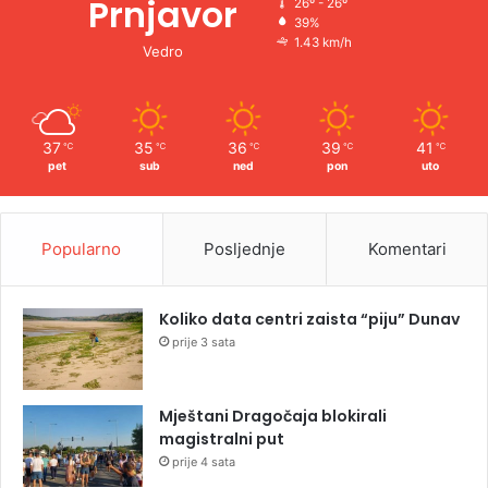
Prnjavor
26º - 26º
39%
1.43 km/h
Vedro
37
35
36
39
41
℃
℃
℃
℃
℃
pet
sub
ned
pon
uto
Popularno
Posljednje
Komentari
Koliko data centri zaista “piju” Dunav
prije 3 sata
Mještani Dragočaja blokirali
magistralni put
prije 4 sata