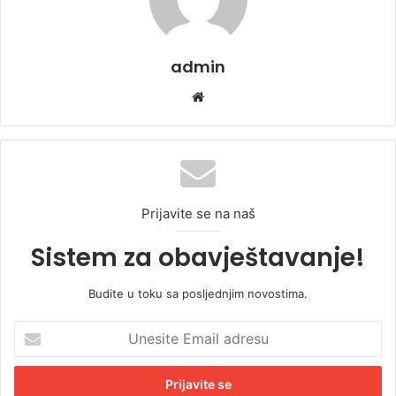
admin
We
bsi
te
Prijavite se na naš
Sistem za obavještavanje!
Budite u toku sa posljednjim novostima.
U
n
e
s