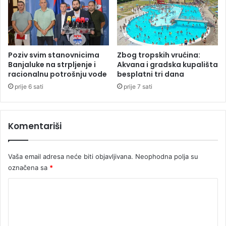
b
e
a
v
r
r
s
a
k
u
Poziv svim stanovnicima
Zbog tropskih vrućina:
i
p
Banjaluke na strpljenje i
Akvana i gradska kupališta
h
racionalnu potrošnju vode
besplatni tri dana
o
p
j
prije 6 sati
prije 7 sati
e
a
n
s
z
u
Komentariši
i
j
a
Vaša email adresa neće biti objavljivana.
Neophodna polja su
označena sa
*
K
o
m