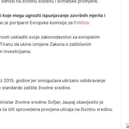
 odnosi na životnu sredinu i klimatske promjene.
i koje mogu ugroziti ispunjavanje završnih mjerila i
o je portparol Evropske komisije za
Politico.
unosti uskladiti svoje zakonodavstvo sa evropskim
ala Tiranu da ukine izmjene Zakona o zaštićenim
m investicijama.
 iz 2015. godine jer omogućava ubrzano odobravanje
 standarde zaštite životne sredine.
nistar životne sredine Sofjan Jaupaj obavijestio je
da će biti sprovedena procjena uticaja na životnu sredinu