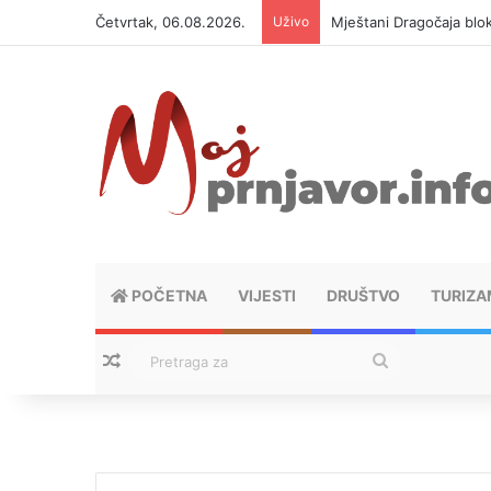
Četvrtak, 06.08.2026.
Uživo
Helikopter ponovo gasi 
POČETNA
VIJESTI
DRUŠTVO
TURIZA
Nasumični tekstovi
Pretraga
za