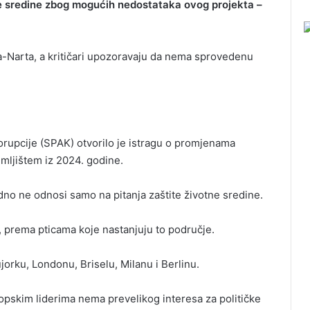
tne sredine zbog mogućih nedostataka ovog projekta –
a-Narta, a kritičari upozoravaju da nema sprovedenu
orupcije (SPAK) otvorilo je istragu o promjenama
emljištem iz 2024. godine.
dno ne odnosi samo na pitanja zaštite životne sredine.
“, prema pticama koje nastanjuju to područje.
jorku, Londonu, Briselu, Milanu i Berlinu.
pskim liderima nema prevelikog interesa za političke