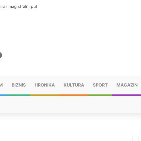
vatru u selima kod Trebinja
M
BIZNIS
HRONIKA
KULTURA
SPORT
MAGAZIN