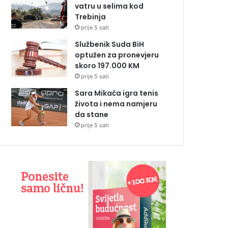
vatru u selima kod
Trebinja
prije 5 sati
Službenik Suda BiH
optužen za pronevjeru
skoro 197.000 KM
prije 5 sati
Sara Mikača igra tenis
života i nema namjeru
da stane
prije 5 sati