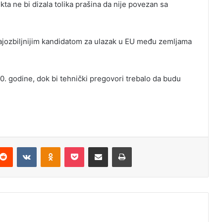
ekta ne bi dizala tolika prašina da nije povezan sa
jozbiljnijim kandidatom za ulazak u EU među zemljama
0. godine, dok bi tehnički pregovori trebalo da budu
Reddit
VKontakte
Odnoklassniki
Pocket
Podijeli putem Emaila
Odštampaj