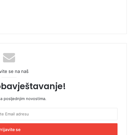
vite se na naš
obavještavanje!
sa posljednjim novostima.