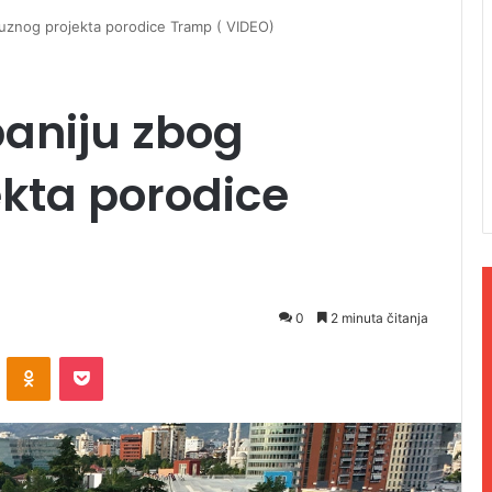
suznog projekta porodice Tramp ( VIDEO)
baniju zbog
kta porodice
0
2 minuta čitanja
ontakte
Odnoklassniki
Pocket