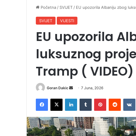
Početna
/
SVIJET
/
EU upozorila Albaniju zbog luk
SVIJET
VIJESTI
EU upozorila Al
luksuznog proje
Tramp ( VIDEO)
Goran Dakic
S
7 Juna, 2026
e
Facebook
X
LinkedIn
Tumblr
Pinterest
Reddit
VK
n
d
a
n
e