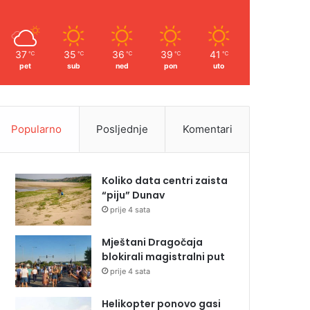
37
35
36
39
41
℃
℃
℃
℃
℃
pet
sub
ned
pon
uto
Popularno
Posljednje
Komentari
Koliko data centri zaista
“piju” Dunav
prije 4 sata
Mještani Dragočaja
blokirali magistralni put
prije 4 sata
Helikopter ponovo gasi