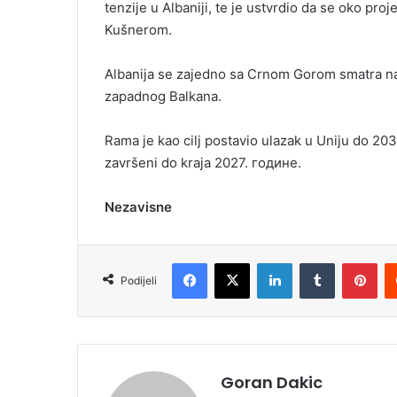
tenzije u Albaniji, te je ustvrdio da se oko proj
Kušnerom.
Albanija se zajedno sa Crnom Gorom smatra na
zapadnog Balkana.
Rama je kao cilj postavio ulazak u Uniju do 203
završeni do kraja 2027. године.
Nezavisne
Facebook
X
LinkedIn
Tumblr
Pinterest
Podijeli
Goran Dakic