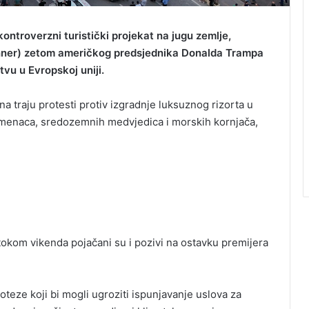
kontroverzni turistički projekat na jugu zemlje,
ner) zetom američkog predsjednika Donalda Trampa
vu u Evropskoj uniji.
a traju protesti protiv izgradnje luksuznog rizorta u
amenaca, sredozemnih medvjedica i morskih kornjača,
tokom vikenda pojačani su i pozivi na ostavku premijera
oteze koji bi mogli ugroziti ispunjavanje uslova za