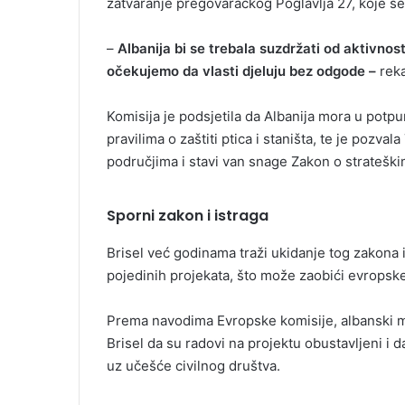
zatvaranje pregovaračkog Poglavlja 27, koje se
–
Albanija bi se trebala suzdržati od aktivnost
očekujemo da vlasti djeluju bez odgode –
reka
Komisija je podsjetila da Albanija mora u potp
pravilima o zaštiti ptica i staništa, te je pozv
područjima i stavi van snage Zakon o strateški
Sporni zakon i istraga
Brisel već godinama traži ukidanje tog zakona
pojedinih projekata, što može zaobići evropske
Prema navodima Evropske komisije, albanski mi
Brisel da su radovi na projektu obustavljeni i 
uz učešće civilnog društva.