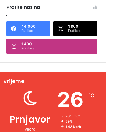
Pratite nas na
44.000
1.800
Pratilaca
Pratilaca
1.400
Pratilaca
Vrijeme
26
℃
Prnjavor
26º - 26º
39%
1.43 km/h
Vedro