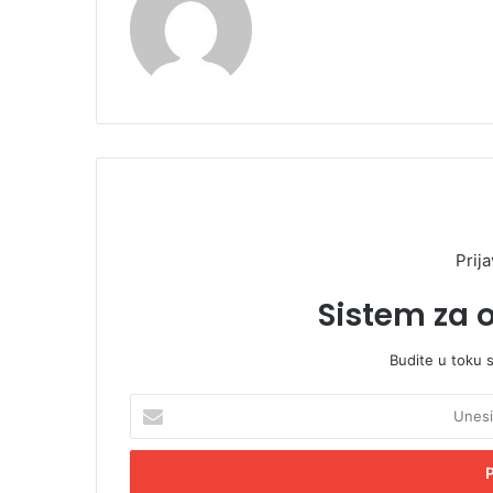
Prija
Sistem za 
Budite u toku 
U
n
e
s