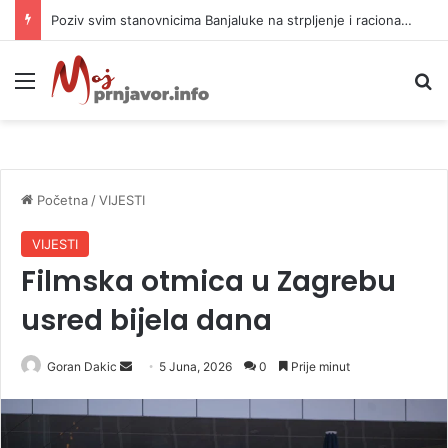
Poziv svim stanovnicima Banjaluke na strpljenje i racionalnu potrošnju vode
Meni
P
Početna
/
VIJESTI
VIJESTI
Filmska otmica u Zagrebu
usred bijela dana
Goran Dakic
S
5 Juna, 2026
0
Prije minut
e
n
d