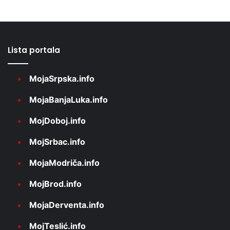
Lista portala
MojaSrpska.info
MojaBanjaLuka.info
MojDoboj.info
MojSrbac.info
MojaModriča.info
MojBrod.info
MojaDerventa.info
MojTeslić.info