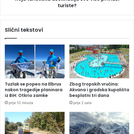
n
turiste?
i
o
č
u
k
B
a
Slični tekstovi
e
d
o
e
g
s
r
t
a
i
d
n
a
c
i
Tuzlak se popeo na Elbrus
Zbog tropskih vrućina:
j
nakon tragedije planinara
Akvana i gradska kupališta
a
iz BiH: Otkrio zamke
besplatni tri dana
s
prije 10 minuta
prije 2 sata
v
e
v
i
š