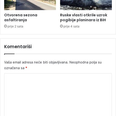
e
p
r
Otvorena sezona
Ruske vlasti otkrile uzrok
i
asfaltiranja
pogibije planinara iz BiH
v
prije 2 sata
prije 4 sata
l
a
č
Komentariši
i
t
u
Vaša email adresa neće biti objavljivana.
Neophodna polja su
r
i
označena sa
*
s
K
t
e
o
?
m
e
n
t