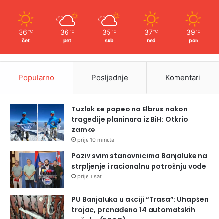
36
36
35
37
39
℃
℃
℃
℃
℃
čet
pet
sub
ned
pon
Popularno
Posljednje
Komentari
Tuzlak se popeo na Elbrus nakon
tragedije planinara iz BiH: Otkrio
zamke
prije 10 minuta
Poziv svim stanovnicima Banjaluke na
strpljenje i racionalnu potrošnju vode
prije 1 sat
PU Banjaluka u akciji “Trasa”: Uhapšen
trojac, pronađeno 14 automatskih