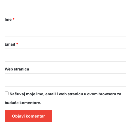
a
r
Ime
*
*
Email
*
Web stranica
Sačuvaj moje ime, email i web stranicu u ovom browseru za
buduće komentare.
A