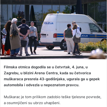
a
n
e
m
a
i
l
Filmska otmica dogodila se u četvrtak, 4. juna, u
Zagrebu, u blizini Arena Centra, kada su četvorica
muškaraca presrela 43-godišnjaka, ugurala ga u gepek
automobila i odvezla u nepoznatom pravcu.
Muškarac je tom prilikom zadobio teške tjelesne povrede,
a osumnjičeni su ubrzo uhapšeni.