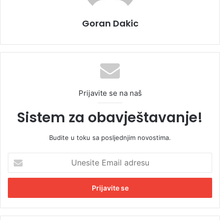
Goran Dakic
Prijavite se na naš
Sistem za obavještavanje!
Budite u toku sa posljednjim novostima.
U
n
e
s
i
t
e