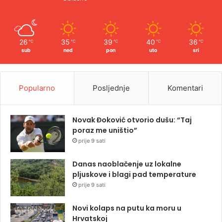
26
35
39
40
36
℃
℃
℃
℃
℃
sub
ned
pon
uto
sri
Popularno
Posljednje
Komentari
Novak Đoković otvorio dušu: “Taj
poraz me uništio”
prije 9 sati
Danas naoblačenje uz lokalne
pljuskove i blagi pad temperature
prije 9 sati
Novi kolaps na putu ka moru u
Hrvatskoj