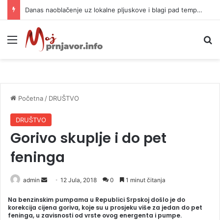
Danas naoblačenje uz lokalne pljuskove i blagi pad temperature
Meni
P
Početna
/
DRUŠTVO
DRUŠTVO
Gorivo skuplje i do pet
feninga
admin
S
12 Jula, 2018
0
1 minut čitanja
e
Na benzinskim pumpama u Republici Srpskoj došlo je do
n
korekcija cijena goriva, koje su u prosjeku više za jedan do pet
feninga, u zavisnosti od vrste ovog energenta i pumpe.
d