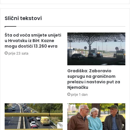
j
j
e
e
Slični tekstovi
V
I
V
Šta od voća smijete unijeti
I
u Hrvatsku iz BiH: Kazne
A
mogu dostići 13.260 evra
3
prije 23 sata
X
3
S
Gradiška: Zaboravio
t
suprugu na graničnom
r
prelazu i nastavio put za
e
Njemačku
e
prije 1 dan
t
b
a
l
l
P