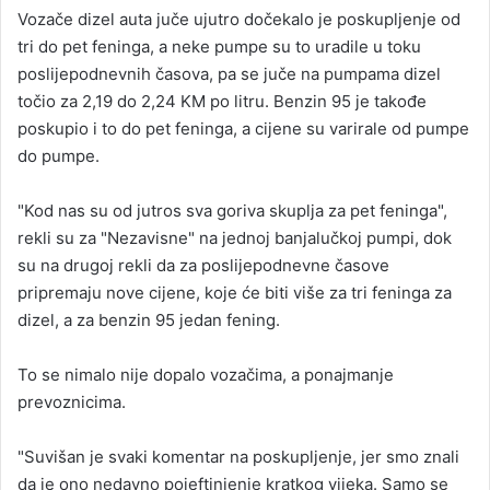
a
Vozače dizel auta juče ujutro dočekalo je poskupljenje od
n
tri do pet feninga, a neke pumpe su to uradile u toku
e
poslijepodnevnih časova, pa se juče na pumpama dizel
m
točio za 2,19 do 2,24 KM po litru. Benzin 95 je takođe
a
poskupio i to do pet feninga, a cijene su varirale od pumpe
i
do pumpe.
l
"Kod nas su od jutros sva goriva skuplja za pet feninga",
rekli su za "Nezavisne" na jednoj banjalučkoj pumpi, dok
su na drugoj rekli da za poslijepodnevne časove
pripremaju nove cijene, koje će biti više za tri feninga za
dizel, a za benzin 95 jedan fening.
To se nimalo nije dopalo vozačima, a ponajmanje
prevoznicima.
"Suvišan je svaki komentar na poskupljenje, jer smo znali
da je ono nedavno pojeftinjenje kratkog vijeka. Samo se