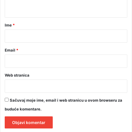
t
a
r
Ime
*
*
Email
*
Web stranica
Sačuvaj moje ime, email i web stranicu u ovom browseru za
buduće komentare.