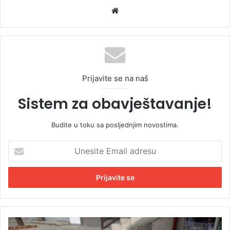
We
bsi
te
Prijavite se na naš
Sistem za obavještavanje!
Budite u toku sa posljednjim novostima.
U
n
e
s
i
t
e
E
P