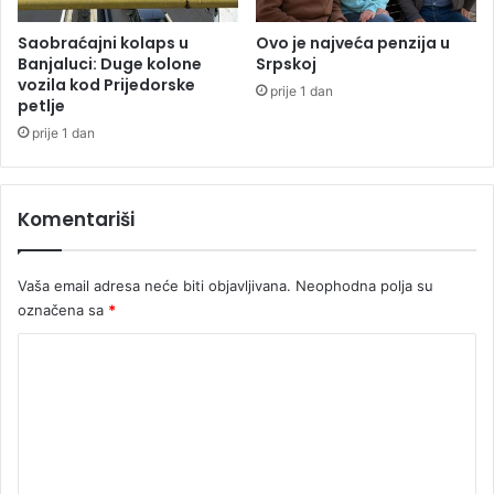
r
n
Saobraćajni kolaps u
Ovo je najveća penzija u
j
Banjaluci: Duge kolone
Srpskoj
vozila kod Prijedorske
a
prije 1 dan
petlje
v
o
prije 1 dan
r
2
0
Komentariši
1
8
Vaša email adresa neće biti objavljivana.
Neophodna polja su
označena sa
*
K
o
m
e
n