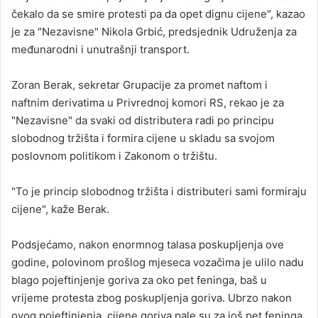
čekalo da se smire protesti pa da opet dignu cijene", kazao
je za "Nezavisne" Nikola Grbić, predsjednik Udruženja za
međunarodni i unutrašnji transport.
Zoran Berak, sekretar Grupacije za promet naftom i
naftnim derivatima u Privrednoj komori RS, rekao je za
"Nezavisne" da svaki od distributera radi po principu
slobodnog tržišta i formira cijene u skladu sa svojom
poslovnom politikom i Zakonom o tržištu.
"To je princip slobodnog tržišta i distributeri sami formiraju
cijene", kaže Berak.
Podsjećamo, nakon enormnog talasa poskupljenja ove
godine, polovinom prošlog mjeseca vozačima je ulilo nadu
blago pojeftinjenje goriva za oko pet feninga, baš u
vrijeme protesta zbog poskupljenja goriva. Ubrzo nakon
ovog pojeftinjenja, cijene goriva pale su za još pet feninga,