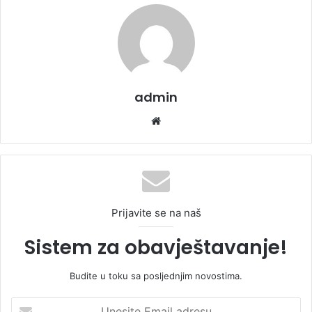
admin
We
bsi
te
Prijavite se na naš
Sistem za obavještavanje!
Budite u toku sa posljednjim novostima.
U