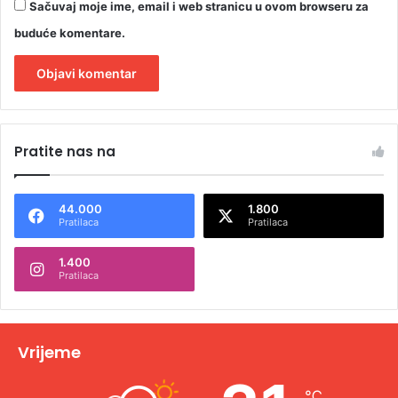
Sačuvaj moje ime, email i web stranicu u ovom browseru za
buduće komentare.
A
l
Pratite nas na
t
e
44.000
1.800
r
Pratilaca
Pratilaca
n
1.400
a
Pratilaca
t
i
v
Vrijeme
e
℃