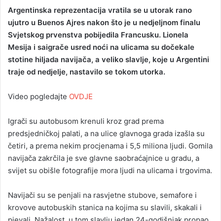
Argentinska reprezentacija vratila se u utorak rano
ujutro u Buenos Ajres nakon što je u nedjeljnom finalu
Svjetskog prvenstva pobijedila Francusku. Lionela
Mesija i saigrače usred noći na ulicama su dočekale
stotine hiljada navijača, a veliko slavlje, koje u Argentini
traje od nedjelje, nastavilo se tokom utorka.
Video pogledajte
OVDJE
Igrači su autobusom krenuli kroz grad prema
predsjedničkoj palati, a na ulice glavnoga grada izašla su
četiri, a prema nekim procjenama i 5,5 miliona ljudi. Gomila
navijača zakrčila je sve glavne saobraćajnice u gradu, a
svijet su obišle fotografije mora ljudi na ulicama i trgovima.
Navijači su se penjali na rasvjetne stubove, semafore i
krovove autobuskih stanica na kojima su slavili, skakali i
pjevali. Nažalost, u tom slavlju jedan 24-godišnjak propao