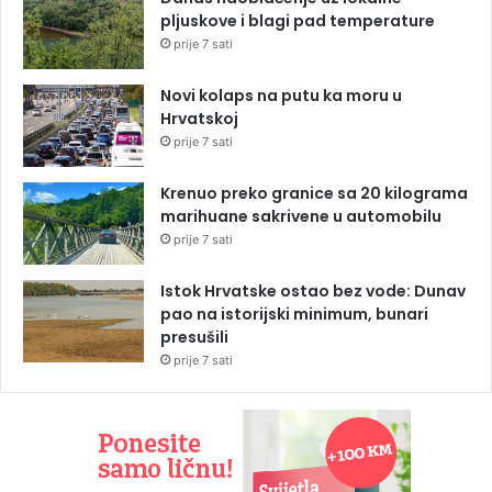
pljuskove i blagi pad temperature
prije 7 sati
Novi kolaps na putu ka moru u
Hrvatskoj
prije 7 sati
Krenuo preko granice sa 20 kilograma
marihuane sakrivene u automobilu
prije 7 sati
Istok Hrvatske ostao bez vode: Dunav
pao na istorijski minimum, bunari
presušili
prije 7 sati