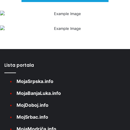
Lista portala
MojaSrpska.info
MojaBanjaLuka.info
MojDoboj.info
MojSrbac.info
MojaModriča.info