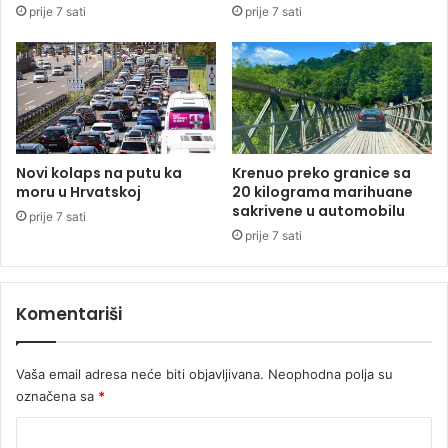
prije 7 sati
prije 7 sati
a
p
k
s
o
k
n
o
t
j
r
o
l
Novi kolaps na putu ka
Krenuo preko granice sa
e
moru u Hrvatskoj
20 kilograma marihuane
sakrivene u automobilu
prije 7 sati
prije 7 sati
Komentariši
Vaša email adresa neće biti objavljivana.
Neophodna polja su
označena sa
*
K