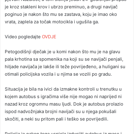
je kroz stakleni krov i ubrzo preminuo, a drugi navijač
poginuo je nakon što mu se zastava, koju je imao oko
vrata, zaplela za točak motocikla i ugušila ga.
Video pogledajte
OVDJE
Petogodišnji dječak je u komi nakon što mu je na glavu
pala krhotina sa spomenika na koji su se navijači penjali,
hiljade navijača je lakše ili teže povrijeđeno, a huligani su
otimali policijska vozila i u njima se vozili po gradu.
Situacija je bila na ivici da izmakne kontroli u trenutku u
kojem autobus s igračima više nije mogao ni naprijed ni
nazad kroz ogromnu masu ljudi. Dok je autobus prolazio
ispod nadvožnjaka brojni navijači su u njega pokušali
skočiti, a neki su pritom pali i teško se povrijedili.
Policija je nakon toga uspjela izdvojiti autobus iz mase i