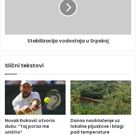
P
b
S
i
r
l
p
i
s
z
k
a
e
Stabilizacija vodostaja u Srpskoj
c
z
i
a
j
v
a
Slični tekstovi
i
v
k
o
e
d
n
o
d
s
p
t
o
a
j
j
a
a
Novak Đoković otvorio
Danas naoblačenje uz
č
u
dušu: “Taj poraz me
lokalne pljuskove i blagi
a
S
uništio”
pad temperature
v
r