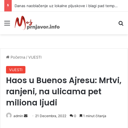
Danas naoblačenje uz lokalne pljuskove i blagi pad temperature
Meni
P
Početna
/
VIJESTI
VIJESTI
Haos u Buenos Ajresu: Mrtvi,
ranjeni, na ulicama pet
miliona ljudi
admin
S
21 Decembra, 2022
0
1 minut čitanja
e