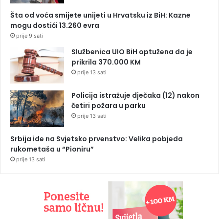
Šta od voća smijete unijeti u Hrvatsku iz BiH: Kazne
mogu dostići 13.260 evra
prije 9 sati
Službenica UIO BiH optužena da je
prikrila 370.000 KM
prije 13 sati
Policija istražuje dječaka (12) nakon
četiri požara u parku
prije 13 sati
Srbija ide na Svjetsko prvenstvo: Velika pobjeda
rukometaša u “Pioniru”
prije 13 sati