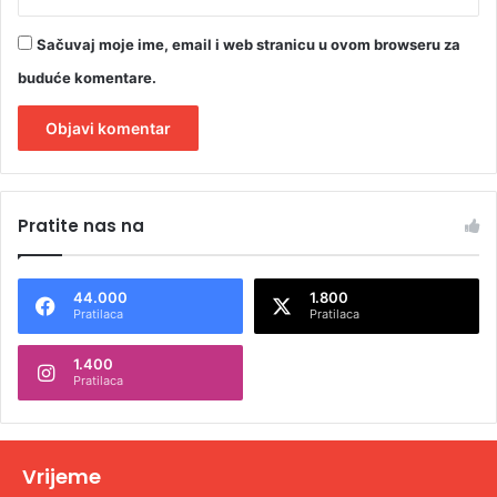
Sačuvaj moje ime, email i web stranicu u ovom browseru za
buduće komentare.
A
l
Pratite nas na
t
e
44.000
1.800
r
Pratilaca
Pratilaca
n
1.400
a
Pratilaca
t
i
v
Vrijeme