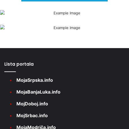
Lista portala
MojaSrpska.info
MojaBanjaLuka.info
MojDoboj.info
MojSrbac.info
MojaModriča.info