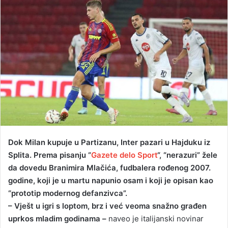
n
d
a
n
e
m
a
i
l
Dok Milan kupuje u Partizanu, Inter pazari u Hajduku iz
Splita. Prema pisanju “
Gazete delo Sport
“, “nerazuri” žele
da dovedu Branimira Mlačića, fudbalera rođenog 2007.
godine, koji je u martu napunio osam i koji je opisan kao
“prototip modernog defanzivca”.
– Vješt u igri s loptom, brz i već veoma snažno građen
uprkos mladim godinama –
naveo je italijanski novinar