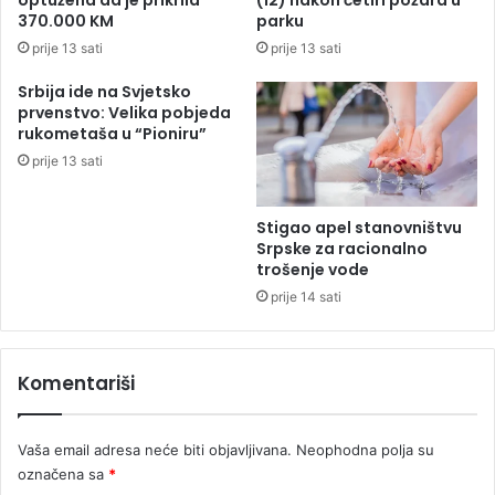
optužena da je prikrila
(12) nakon četiri požara u
o
d
370.000 KM
parku
s
i
prije 13 sati
prije 13 sati
l
t
a
e
Srbija ide na Svjetsko
v
l
prvenstvo: Velika pobjeda
i
j
rukometaša u “Pioniru”
j
e
prije 13 sati
i
,
o
t
Stigao apel stanovništvu
a
Srpske za racionalno
c
trošenje vode
p
prije 14 sati
r
e
m
Komentariši
i
n
u
Vaša email adresa neće biti objavljivana.
Neophodna polja su
o
označena sa
*
o