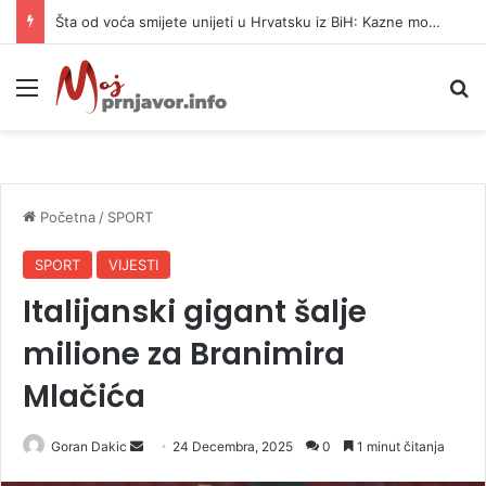
Šta od voća smijete unijeti u Hrvatsku iz BiH: Kazne mogu dostići 13.260 evra
Meni
P
Početna
/
SPORT
SPORT
VIJESTI
Italijanski gigant šalje
milione za Branimira
Mlačića
Goran Dakic
S
24 Decembra, 2025
0
1 minut čitanja
e