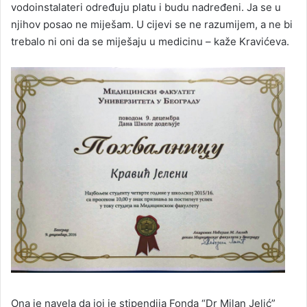
vodoinstalateri određuju platu i budu nadređeni. Ja se u
njihov posao ne miješam. U cijevi se ne razumijem, a ne bi
trebalo ni oni da se miješaju u medicinu – kaže Kravićeva.
Ona je navela da joj je stipendija Fonda “Dr Milan Jelić”