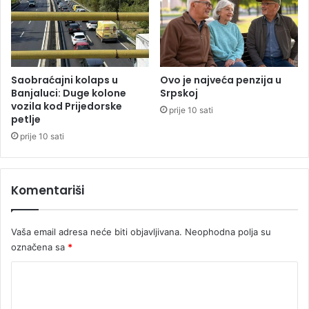
r
o
đ
e
n
j
Saobraćajni kolaps u
Ovo je najveća penzija u
Banjaluci: Duge kolone
Srpskoj
a
vozila kod Prijedorske
prije 10 sati
petlje
prije 10 sati
Komentariši
Vaša email adresa neće biti objavljivana.
Neophodna polja su
označena sa
*
K
o