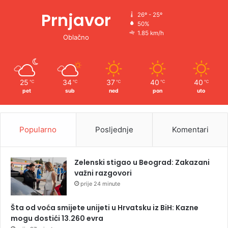
Prnjavor
26º - 25º
50%
1.85 km/h
Oblačno
25
34
37
40
40
℃
℃
℃
℃
℃
pet
sub
ned
pon
uto
Popularno
Posljednje
Komentari
Zelenski stigao u Beograd: Zakazani
važni razgovori
prije 24 minute
Šta od voća smijete unijeti u Hrvatsku iz BiH: Kazne
mogu dostići 13.260 evra