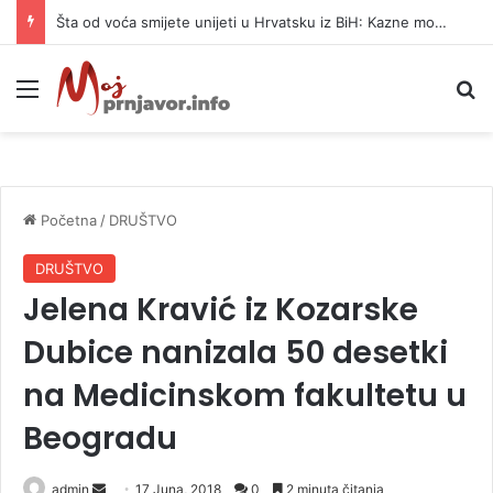
Šta od voća smijete unijeti u Hrvatsku iz BiH: Kazne mogu dostići 13.260 evra
Meni
P
Početna
/
DRUŠTVO
DRUŠTVO
Jelena Kravić iz Kozarske
Dubice nanizala 50 desetki
na Medicinskom fakultetu u
Beogradu
admin
S
17 Juna, 2018
0
2 minuta čitanja