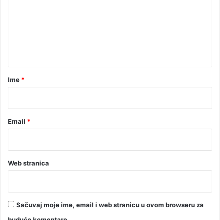
m
e
n
t
a
r
Ime
*
*
Email
*
Web stranica
Sačuvaj moje ime, email i web stranicu u ovom browseru za
buduće komentare.