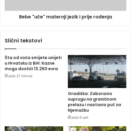
p
e
a
"
Bebe "uče" maternji jezik i prije rođenja
g
m
a
a
u
t
d
e
Slični tekstovi
a
r
r
n
i
j
Šta od voća smijete unijeti
l
i
u Hrvatsku iz BiH: Kazne
a
j
mogu dostići 13.260 evra
s
e
prije 27 minuta
t
z
r
i
u
k
Gradiška: Zaboravio
j
i
suprugu na graničnom
a
p
prelazu i nastavio put za
r
Njemačku
i
prije 6 sati
j
e