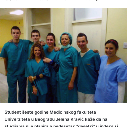
e
n
d
a
n
e
m
a
i
l
Student šeste godine Medicinskog fakulteta
Univerziteta u Beogradu Jelena Kravić kaže da na
studijama nije planirala pedesetak “desetki” u indeksu i