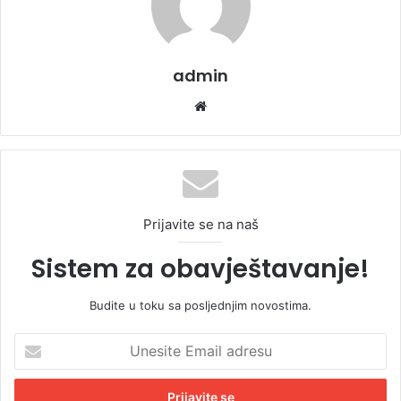
admin
We
bsi
te
Prijavite se na naš
Sistem za obavještavanje!
Budite u toku sa posljednjim novostima.
U
n
e
s