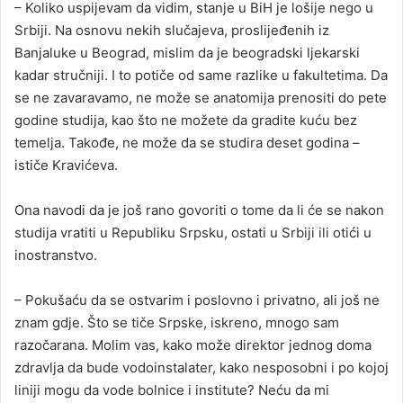
– Koliko uspijevam da vidim, stanje u BiH je lošije nego u
Srbiji. Na osnovu nekih slučajeva, proslijeđenih iz
Banjaluke u Beograd, mislim da je beogradski ljekarski
kadar stručniji. I to potiče od same razlike u fakultetima. Da
se ne zavaravamo, ne može se anatomija prenositi do pete
godine studija, kao što ne možete da gradite kuću bez
temelja. Takođe, ne može da se studira deset godina –
ističe Kravićeva.
Ona navodi da je još rano govoriti o tome da li će se nakon
studija vratiti u Republiku Srpsku, ostati u Srbiji ili otići u
inostranstvo.
– Pokušaću da se ostvarim i poslovno i privatno, ali još ne
znam gdje. Što se tiče Srpske, iskreno, mnogo sam
razočarana. Molim vas, kako može direktor jednog doma
zdravlja da bude vodoinstalater, kako nesposobni i po kojoj
liniji mogu da vode bolnice i institute? Neću da mi