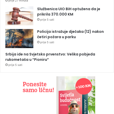
prije 27 minuta
Službenica UIO BiH optužena da je
prikrila 370.000 KM
prije 5 sati
Policija istražuje dječaka (12) nakon
četiri požara u parku
prije 5 sati
Srbija ide na Svjetsko prvenstvo: Velika pobjeda
rukometaša u “Pioniru”
prije 5 sati