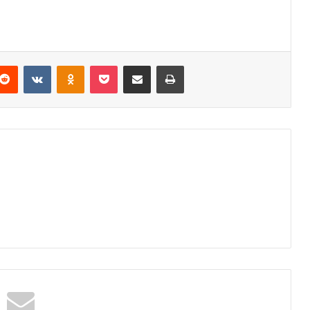
Reddit
VKontakte
Odnoklassniki
Pocket
Podijeli putem Emaila
Odštampaj