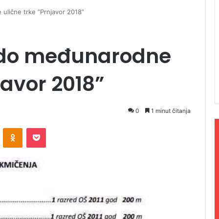
ulične trke ”Prnjavor 2018”
a do međunarodne
javor 2018”
0
1 minut čitanja
ontakte
Odnoklassniki
Pocket