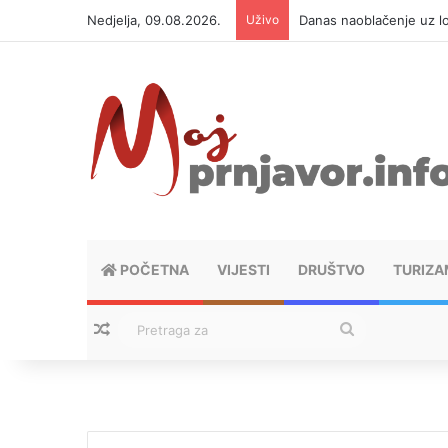
Nedjelja, 09.08.2026.
Uživo
Danas naoblačenje uz lo
POČETNA
VIJESTI
DRUŠTVO
TURIZA
Nasumični tekstovi
Pretraga
za