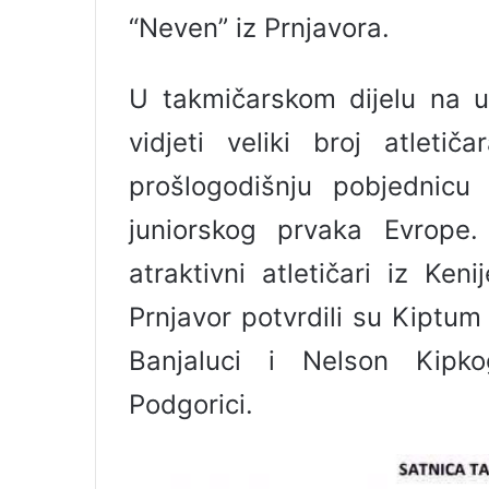
“Neven” iz Prnjavora.
U takmičarskom dijelu na ul
vidjeti veliki broj atletič
prošlogodišnju pobjednicu
juniorskog prvaka Evrope.
atraktivni atletičari iz Ke
Prnjavor potvrdili su Kiptu
Banjaluci i Nelson Kipk
Podgorici.