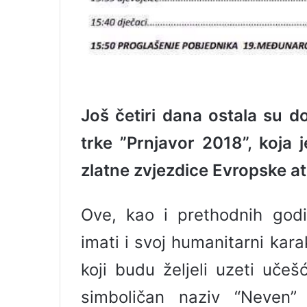
Još četiri dana ostala su d
trke ”Prnjavor 2018”, koja 
zlatne zvjezdice Evropske atl
Ove, kao i prethodnih godi
imati i svoj humanitarni kar
koji budu željeli uzeti uče
simboličan naziv “Neven