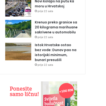
Novi kolaps na putu ka
moru u Hrvatskoj
prije 22 sata
Krenuo preko granice sa
20 kilograma marihuane
sakrivene u automobilu
prije 22 sata
Istok Hrvatske ostao
bez vode: Dunav pao na
istorijski minimum,
bunari presušili
prije 22 sata