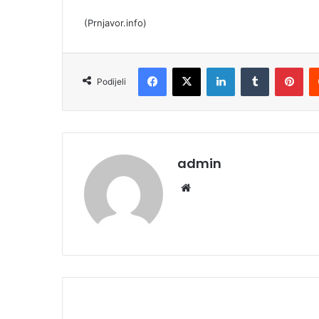
(Prnjavor.info)
Facebook
X
LinkedIn
Tumblr
Pinterest
Podijeli
admin
We
bsi
te