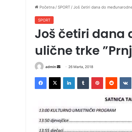
Početna
/
SPORT
/
Još četiri dana do međunarodne 
SPORT
Još četiri dan
ulične trke ”Prn
admin
S
26 Marta, 2018
e
Facebook
X
LinkedIn
Tumblr
Pinterest
Reddit
VK
n
d
a
n
e
m
a
i