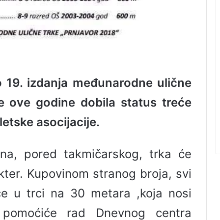
o 19. izdanja međunarodne ulične
je ove godine dobila status treće
etske asocijacije.
na, pored takmičarskog, trka će
akter. Kupovinom stranog broja, svi
šće u trci na 30 metara ,koja nosi
” pomoćiće rad Dnevnog centra