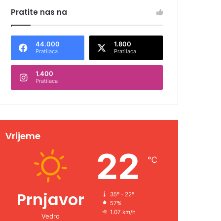
Pratite nas na
44.000
1.800
Pratilaca
Pratilaca
1.400
Pratilaca
Vrijeme
22
℃
Prnjavor
35º - 22º
57%
1.07 km/h
Vedro