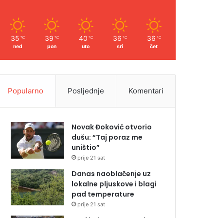
35
39
40
36
36
℃
℃
℃
℃
℃
ned
pon
uto
sri
čet
Popularno
Posljednje
Komentari
Novak Đoković otvorio
dušu: “Taj poraz me
uništio”
prije 21 sat
Danas naoblačenje uz
lokalne pljuskove i blagi
pad temperature
prije 21 sat