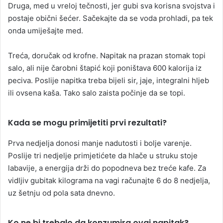
Druga, med u vreloj tečnosti, jer gubi sva korisna svojstva i
postaje obični šećer. Sačekajte da se voda prohladi, pa tek
onda umiješajte med.
Treća, doručak od krofne. Napitak na prazan stomak topi
salo, ali nije čarobni štapić koji poništava 600 kalorija iz
peciva. Poslije napitka treba bijeli sir, jaje, integralni hljeb
ili ovsena kaša. Tako salo zaista počinje da se topi.
Kada se mogu primijetiti prvi rezultati?
Prva nedjelja donosi manje nadutosti i bolje varenje.
Poslije tri nedjelje primjetićete da hlače u struku stoje
labavije, a energija drži do popodneva bez treće kafe. Za
vidljiv gubitak kilograma na vagi računajte 6 do 8 nedjelja,
uz šetnju od pola sata dnevno.
Ko ne bi trebalo da konzumira ovaj napitak?