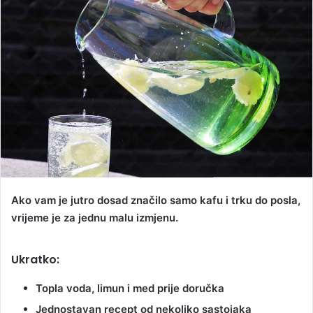
a
n
e
m
a
i
l
Ako vam je jutro dosad značilo samo kafu i trku do posla,
vrijeme je za jednu malu izmjenu.
Ukratko:
Topla voda, limun i med prije doručka
Jednostavan recept od nekoliko sastojaka