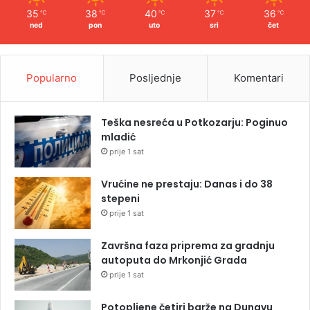
35
38
40
37
36
℃
℃
℃
℃
℃
ned
pon
uto
sri
čet
Popularno
Posljednje
Komentari
Teška nesreća u Potkozarju: Poginuo
mladić
prije 1 sat
Vrućine ne prestaju: Danas i do 38
stepeni
prije 1 sat
Završna faza priprema za gradnju
autoputa do Mrkonjić Grada
prije 1 sat
Potopljene četiri barže na Dunavu