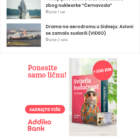
zbog nuklearke “Černavoda”
prije 1 sat
Drama na aerodromu u Sidneju: Avioni
se zamalo sudarili (VIDEO)
prije 2 sata