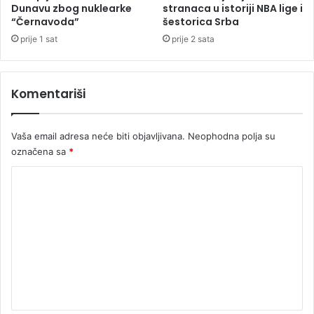
Dunavu zbog nuklearke
stranaca u istoriji NBA lige i
“Černavoda”
šestorica Srba
prije 1 sat
prije 2 sata
Komentariši
Vaša email adresa neće biti objavljivana.
Neophodna polja su
označena sa
*
K
o
m
e
n
t
a