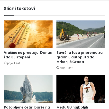
d
Slični tekstovi
u
ž
n
o
s
t
o
d
G
Vrućine ne prestaju: Danas
Završna faza priprema za
o
i do 38 stepeni
gradnju autoputa do
l
Mrkonjić Grada
prije 1 sat
o
prije 1 sat
b
a
Potopljene četiri barže na
Među 80 najboljih