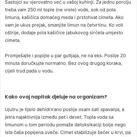
Sastojci su vjerovatno već u vašoj kuhinji. Za jednu porciju
treba vam 250 ml tople (ne vrele) vode, sok od pola
limuna, kašičica domaćeg meda i prstohvat cimeta. Ako
vam je ukus prejak, smanjite limun na četvrtinu. Ko voli
oštrije, dodaje pola kašičice jabukovog sirćeta umjesto
cimeta.
Promješajte i popijte u par gutljaja, ne na eks. Poslije 20
minuta doručkujte normalno. Bez ovog drugog koraka,
cijeli trud pada u vodu.
Kako ovaj napitak djeluje na organizam?
Ujutru je tijelo dehidrirano poslije osam sati spavanja, a
jetra najaktivnija između pet i devet. Topla voda sa
limunom u tom periodu pomaže detoksikaciji bolje nego
ista čaša popijena uveče. Cimet stabilizuje šećer u krvi, pa