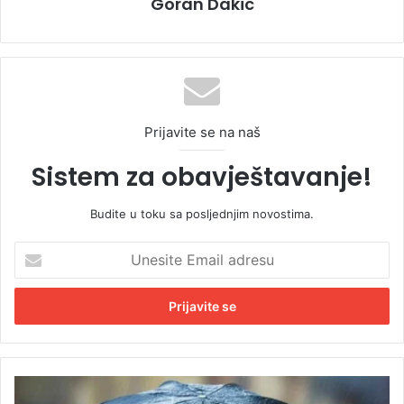
Goran Dakic
Prijavite se na naš
Sistem za obavještavanje!
Budite u toku sa posljednjim novostima.
U
n
e
s
i
t
e
E
K
m