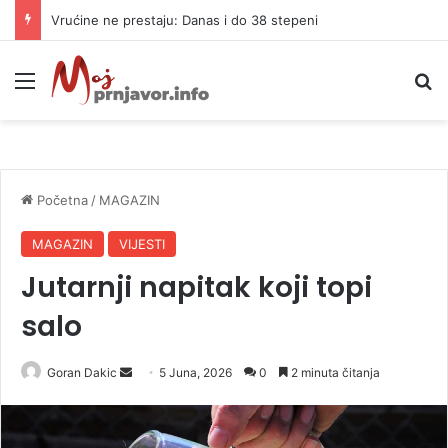
Završna faza priprema za gradnju autoputa do Mrkonjić Grada
Meni
P
Početna
/
MAGAZIN
MAGAZIN
VIJESTI
Jutarnji napitak koji topi
salo
Goran Dakic
S
5 Juna, 2026
0
2 minuta čitanja
e
n
d