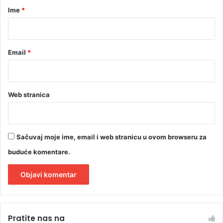
r
Ime
*
*
Email
*
Web stranica
Sačuvaj moje ime, email i web stranicu u ovom browseru za
buduće komentare.
A
l
Pratite nas na
t