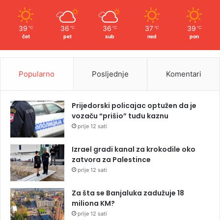
39
36
36
37
39
℃
℃
℃
℃
℃
čet
pet
sub
ned
pon
Popularno
Posljednje
Komentari
Prijedorski policajac optužen da je
vozaču “prišio” tuđu kaznu
prije 12 sati
Izrael gradi kanal za krokodile oko
zatvora za Palestince
prije 12 sati
Za šta se Banjaluka zadužuje 18
miliona KM?
prije 12 sati