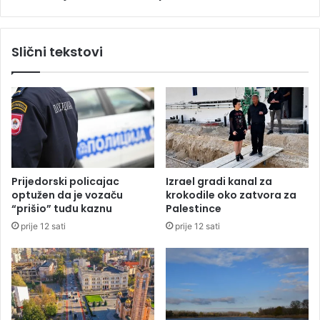
r
i
e
k
k
a
Slični tekstovi
t
n
o
m
r
u
R
r
T
a
S
l
-
p
a
o
s
Prijedorski policajac
Izrael gradi kanal za
v
optužen da je vozaču
krokodile oko zatvora za
e
“prišio” tuđu kaznu
Palestince
ć
prije 12 sati
prije 12 sati
e
n
H
a
l
i