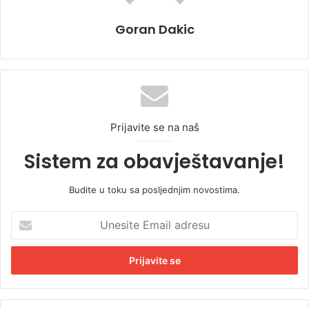
Goran Dakic
Prijavite se na naš
Sistem za obavještavanje!
Budite u toku sa posljednjim novostima.
U
n
e
s
i
t
e