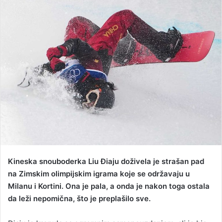
n
d
a
n
e
m
a
i
l
Kineska snouboderka Liu Điaju doživela je strašan pad
na Zimskim olimpijskim igrama koje se održavaju u
Milanu i Kortini. Ona je pala, a onda je nakon toga ostala
da leži nepomična, što je preplašilo sve.