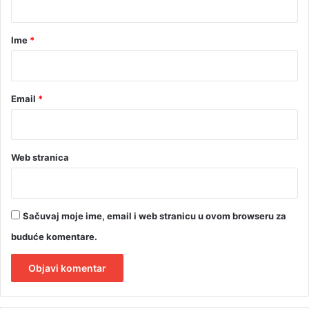
a
r
Ime
*
*
Email
*
Web stranica
Sačuvaj moje ime, email i web stranicu u ovom browseru za
buduće komentare.
A