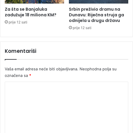
d
u
Za šta se Banjaluka
Srbin preživio dramu na
B
zadužuje 18 miliona KM?
Dunavu: Riječna struja ga
odnijela u drugu državu
e
prije 12 sati
š
prije 12 sati
l
i
ć
Komentariši
u
Vaša email adresa neće biti objavljivana.
Neophodna polja su
označena sa
*
K
o
m
e
n
t