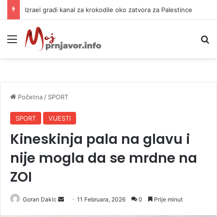
Izrael gradi kanal za krokodile oko zatvora za Palestince
Meni
P
Početna
/
SPORT
SPORT
VIJESTI
Kineskinja pala na glavu i
nije mogla da se mrdne na
ZOI
Goran Dakic
S
11 Februara, 2026
0
Prije minut
e