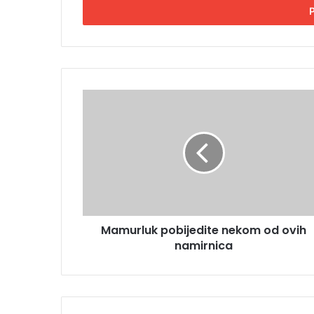
s
i
t
e
E
m
M
a
a
i
m
l
u
a
r
d
l
r
u
e
k
s
p
u
Mamurluk pobijedite nekom od ovih
o
namirnica
b
i
j
e
d