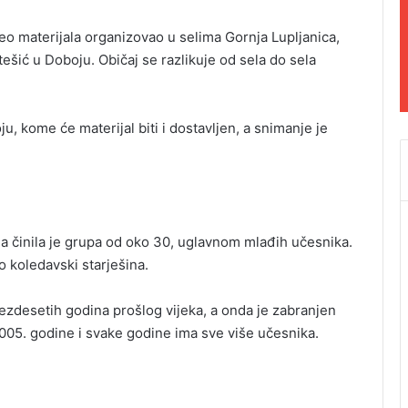
o materijala organizovao u selima Gornja Lupljanica,
tešić u Doboju. Običaj se razlikuje od sela do sela
, kome će materijal biti i dostavljen, a snimanje je
 činila je grupa od oko 30, uglavnom mlađih učesnika.
o koledavski starješina.
ezdesetih godina prošlog vijeka, a onda je zabranjen
2005. godine i svake godine ima sve više učesnika.