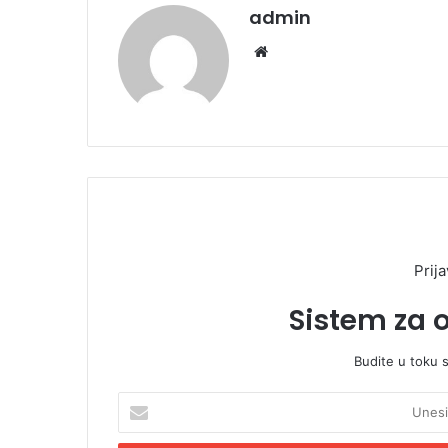
admin
We
bsi
te
Prija
Sistem za 
Budite u toku 
U
n
e