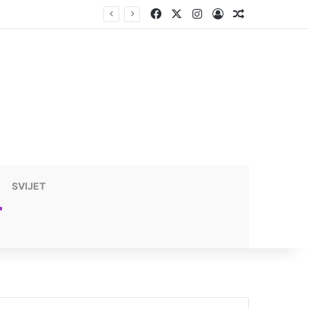
Facebook
X
Instagram
Prijavite se
Nasumični t
SVIJET