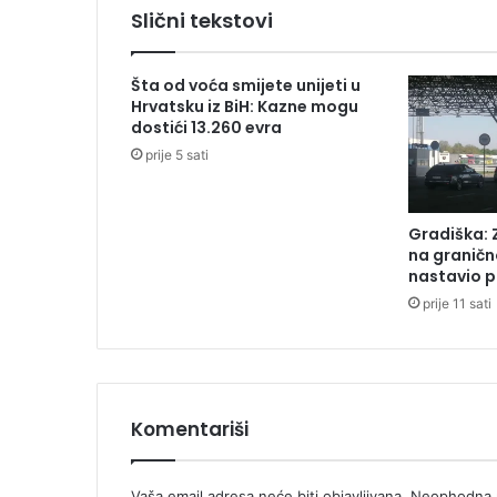
i
Slični tekstovi
t
e
n
Šta od voća smijete unijeti u
e
Hrvatsku iz BiH: Kazne mogu
k
dostići 13.260 evra
o
prije 5 sati
m
o
d
Gradiška: 
o
na graničn
v
nastavio p
i
prije 11 sati
h
n
a
m
i
r
Komentariši
n
i
c
Vaša email adresa neće biti objavljivana.
Neophodna p