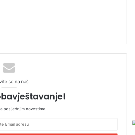
vite se na naš
obavještavanje!
sa posljednjim novostima.