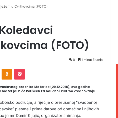
ilježeni u Cvrtkovcima (FOTO)
 Koledavci
rtkovcima (FOTO)
0
1 minut čitanja
ontakte
Odnoklassniki
Pocket
ravoslavnog praznika Materice (29.12.2018), ove godine
eo materijal biće korišćen za naučno i kultrno vrednovanje
 dobojsko područje, a riječ je o prerušenoj “svadbenoj
edavske” pjesme i prima darove od domaćina i njihovih
ao je mr Damir Kljajić, organizator snimanja.