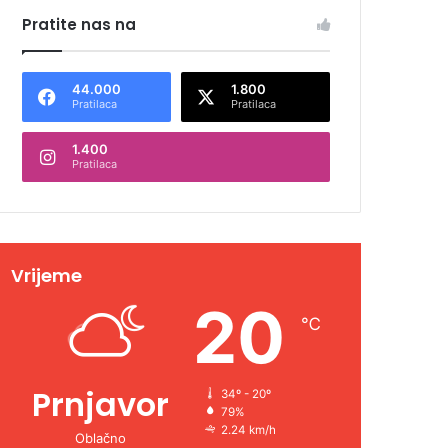
Pratite nas na
44.000
1.800
Pratilaca
Pratilaca
1.400
Pratilaca
Vrijeme
20
℃
Prnjavor
34º - 20º
79%
2.24 km/h
Oblačno