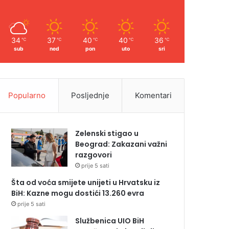
34
37
40
40
36
℃
℃
℃
℃
℃
sub
ned
pon
uto
sri
Popularno
Posljednje
Komentari
Zelenski stigao u
Beograd: Zakazani važni
razgovori
prije 5 sati
Šta od voća smijete unijeti u Hrvatsku iz
BiH: Kazne mogu dostići 13.260 evra
prije 5 sati
Službenica UIO BiH