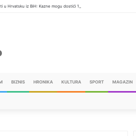
eti u Hrvatsku iz BiH: Kazne mogu dostići 13.260 evra
M
BIZNIS
HRONIKA
KULTURA
SPORT
MAGAZIN