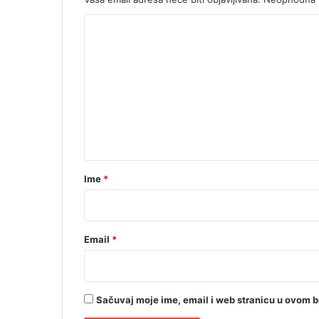
a
K
o
m
e
n
t
a
r
Ime
*
*
Email
*
Sačuvaj moje ime, email i web stranicu u ovom 