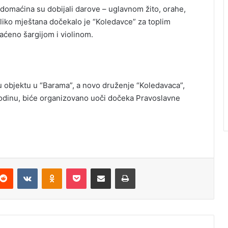
 domaćina su dobijali darove – uglavnom žito, orahe,
koliko mještana dočekalo je “Koledavce” za toplim
raćeno šargijom i violinom.
i u objektu u “Barama”, a novo druženje “Koledavaca”,
. godinu, biće organizovano uoči dočeka Pravoslavne
Reddit
VKontakte
Odnoklassniki
Pocket
Podijeli putem Emaila
Odštampaj