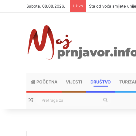
Subota, 08.08.2026.
Uživo
Šta od voća smijete unij
POČETNA
VIJESTI
DRUŠTVO
TURIZA
Nasumični tekstovi
Pretraga
za