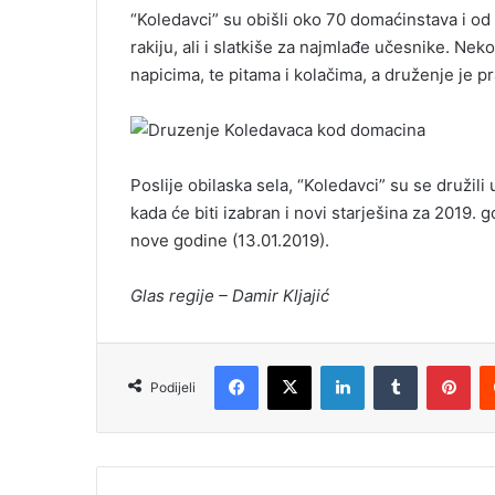
“Koledavci” su obišli oko 70 domaćinstava i od
rakiju, ali i slatkiše za najmlađe učesnike. Ne
napicima, te pitama i kolačima, a druženje je p
Poslije obilaska sela, “Koledavci” su se družil
kada će biti izabran i novi starješina za 2019
nove godine (13.01.2019).
Glas regije – Damir Kljajić
Facebook
X
LinkedIn
Tumblr
Pinterest
Podijeli