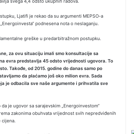
avlja svega 4,4 odsto ukupnih radova.
stupku, Ljatifi je rekao da su argumenti MEPSO-a
t „Energoinvesta“ podnesena nota o neslaganju.
ndamentalne greške u predarbitražnom postupku.
ane, za ovu situaciju imali smo konsultacije sa
na evra predstavlja 45 odsto vrijednosti ugovora. To
dsto. Takođe, od 2015. godine do danas samo po
stavljamo da plaćamo još oko milion evra. Sada
ja je odbacila sve naše argumente i prihvatila sve
kao da je ugovor sa sarajevskim „Energoinvestom“
 prema zakonima obuhvata vrijednost svih nepredviđenih
 cijena.