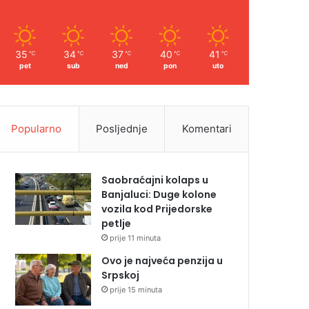
35
34
37
40
41
℃
℃
℃
℃
℃
pet
sub
ned
pon
uto
Popularno
Posljednje
Komentari
Saobraćajni kolaps u
Banjaluci: Duge kolone
vozila kod Prijedorske
petlje
prije 11 minuta
Ovo je najveća penzija u
Srpskoj
prije 15 minuta