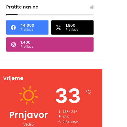
Pratite nas na
44.000
1.800
Pratilaca
Pratilaca
1.400
Pratilaca
Vrijeme
33
℃
Prnjavor
35º - 24º
41%
2.84 km/h
Vedro