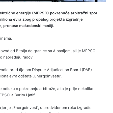
ktrične energije (MEPSO) pokrenuće arbitražni spor
miliona evra
zbog propalog projekta izgradnje
m, prenose makedonski mediji.
dinama.
kovod od Bitolja do granice sa Albanijom, ali je MEPSO
o napreduju radovi.
odio pred tijelom Dispute Adjudication Board (DAB)
liona evra odštete „Energoinvestu“.
luku o pokretanju arbitraže, a to je prije nekoliko
EPSO-a Burim Ljatifi.
a jer je „Energoinvest“, u predviđenom roku izgradio