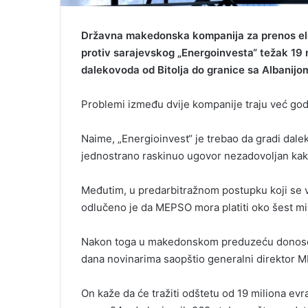
Državna makedonska kompanija za prenos ele
protiv sarajevskog „Energoinvesta“ težak 19 
dalekovoda od Bitolja do granice sa Albanijo
Problemi između dvije kompanije traju već go
Naime, „Energioinvest“ je trebao da gradi dale
jednostrano raskinuo ugovor nezadovoljan kak
Međutim, u predarbitražnom postupku koji se v
odlučeno je da MEPSO mora platiti oko šest mi
Nakon toga u makedonskom preduzeću donose od
dana novinarima saopštio generalni direktor M
On kaže da će tražiti odštetu od 19 miliona evr