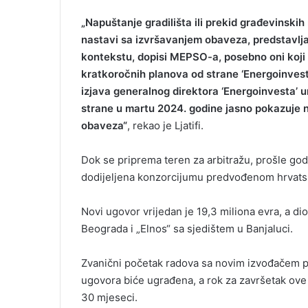
„Napuštanje gradilišta ili prekid građevinski
nastavi sa izvršavanjem obaveza, predstavlj
kontekstu, dopisi MEPSO-a, posebno oni koji su
kratkoročnih planova od strane ‘Energoinvesta
izjava generalnog direktora ‘Energoinvesta’ 
strane u martu 2024. godine jasno pokazuje n
obaveza“
, rekao je Ljatifi.
Dok se priprema teren za arbitražu, prošle g
dodijeljena konzorcijumu predvođenom hrvat
Novi ugovor vrijedan je 19,3 miliona evra, a d
Beograda i „Elnos“ sa sjedištem u Banjaluci.
Zvanični početak radova sa novim izvođačem p
ugovora biće ugrađena, a rok za završetak ov
30 mjeseci.