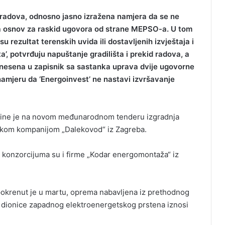
h radova, odnosno jasno izražena namjera da se ne
a osnov za raskid ugovora od strane MEPSO-a. U tom
 rezultat terenskih uvida ili dostavljenih izvještaja i
’, potvrđuju napuštanje gradilišta i prekid radova, a
unesena u zapisnik sa sastanka uprava dvije ugovorne
amjeru da ‘Energoinvest’ ne nastavi izvršavanje
odine je na novom međunarodnom tenderu izgradnja
skom kompanijom „Dalekovod“ iz Zagreba.
io konzorcijuma su i firme „Kodar energomontaža“ iz
okrenut je u martu, oprema nabavljena iz prethodnog
e dionice zapadnog elektroenergetskog prstena iznosi