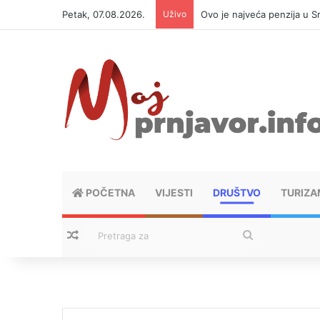
Petak, 07.08.2026.
Uživo
Ovo je najveća penzija u S
POČETNA
VIJESTI
DRUŠTVO
TURIZA
Nasumični tekstovi
Pretraga
za