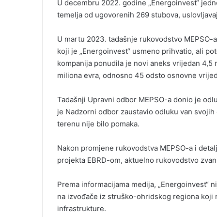
U decembru 2022. godine „Energoinvest“ jedno
temelja od ugovorenih 269 stubova, uslovljava
U martu 2023. tadašnje rukovodstvo MEPSO-a p
koji je „Energoinvest“ usmeno prihvatio, ali
kompanija ponudila je novi aneks vrijedan 4,5 m
miliona evra, odnosno 45 odsto osnovne vrije
Tadašnji Upravni odbor MEPSO-a donio je odlu
je Nadzorni odbor zaustavio odluku van svojih 
terenu nije bilo pomaka.
Nakon promjene rukovodstva MEPSO-a i detaljne
projekta EBRD-om, aktuelno rukovodstvo zvani
Prema informacijama medija, „Energoinvest“ ni
na izvođače iz struško-ohridskog regiona koji 
infrastrukture.