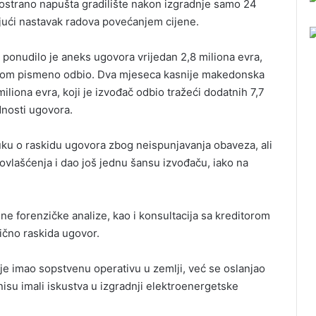
strano napušta gradilište nakon izgradnje samo 24
jući nastavak radova povećanjem cijene.
onudilo je aneks ugovora vrijedan 2,8 miliona evra,
 potom pismeno odbio. Dva mjeseca kasnije makedonska
iliona evra, koji je izvođač odbio tražeći dodatnih 7,7
dnosti ugovora.
ku o raskidu ugovora zbog neispunjavanja obaveza, ali
ovlašćenja i dao još jednu šansu izvođaču, iako na
 forenzičke analize, kao i konsultacija sa kreditorom
čno raskida ugovor.
je imao sopstvenu operativu u zemlji, već se oslanjao
nisu imali iskustva u izgradnji elektroenergetske