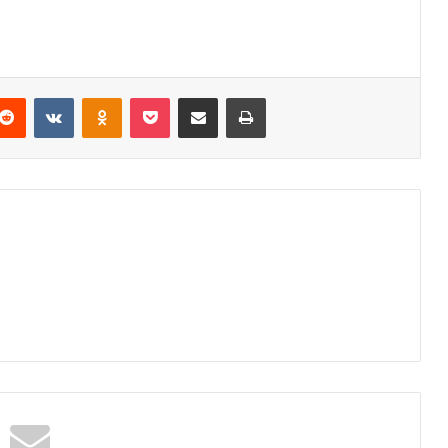
Reddit
VKontakte
Odnoklassniki
Pocket
Podijeli putem Emaila
Odštampaj