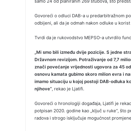
samo 24 od planiranih 269 stubova, što predst
Govoreći o odluci DAB-a u predarbitražnom po
odbijeni, ali da je odmah nakon odluke u koris
Tvrdi da je rukovodstvo MEPSO-a utvrdilo fu
„Mi smo bili između dvije pozicije. S jedne str
Državnom revizijom. Potraživanje od 7,7 milio
znači povećanje vrijednosti ugovora za 45 o
osnovu kamata gubimo skoro milion evra i na
imamo situaciju u kojoj postoji DAB-odluka ko
njihove“
, rekao je Ljatifi.
Govoreći o hronologiji događaja, Ljatifi je re
potpisan 2020. godine kao „ključ u ruke“, što
radova i strogo isključuje mogućnost promjene