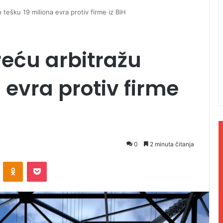
tešku 19 miliona evra protiv firme iz BiH
eću arbitražu
 evra protiv firme
0
2 minuta čitanja
ontakte
Odnoklassniki
Pocket