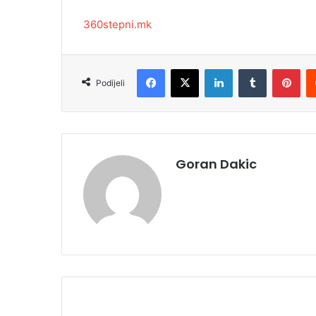
360stepni.mk
Facebook
X
LinkedIn
Tumblr
Pinterest
Podijeli
Goran Dakic