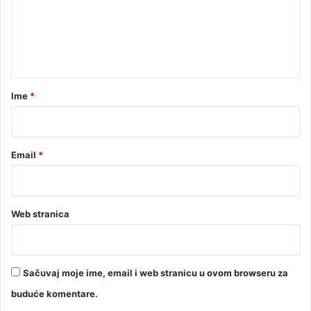
e
u
u
n
l
t
a
g
a
a
r
Ime
*
n
*
j
a
Email
*
Web stranica
Sačuvaj moje ime, email i web stranicu u ovom browseru za
buduće komentare.