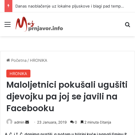
Danas naoblačenje uz lokalne pljuskove i blagi pad temperature
Meni
P
Početna
/
HRONIKA
HRONIKA
Maloljetnici pokušali ugušiti
djevojku pa joj se javili na
Facebooku
admin
S
23 Januara, 2019
0
2 minuta čitanja
e
A. Č. i T. Č. danima pratili, a potom u blizini kuće i napali Eminu P.