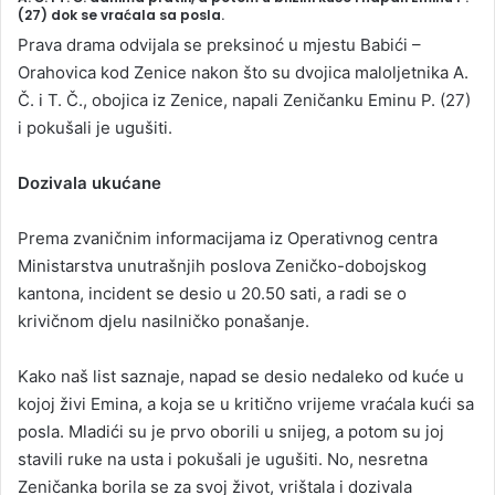
n
(27) dok se vraćala sa posla.
d
Prava drama odvijala se preksinoć u mjestu Babići –
a
Orahovica kod Zenice nakon što su dvojica maloljetnika A.
n
Č. i T. Č., obojica iz Zenice, napali Zeničanku Eminu P. (27)
e
i pokušali je ugušiti.
m
a
Dozivala ukućane
i
l
Prema zvaničnim informacijama iz Operativnog centra
Ministarstva unutrašnjih poslova Zeničko-dobojskog
kantona, incident se desio u 20.50 sati, a radi se o
krivičnom djelu nasilničko ponašanje.
Kako naš list saznaje, napad se desio nedaleko od kuće u
kojoj živi Emina, a koja se u kritično vrijeme vraćala kući sa
posla. Mladići su je prvo oborili u snijeg, a potom su joj
stavili ruke na usta i pokušali je ugušiti. No, nesretna
Zeničanka borila se za svoj život, vrištala i dozivala