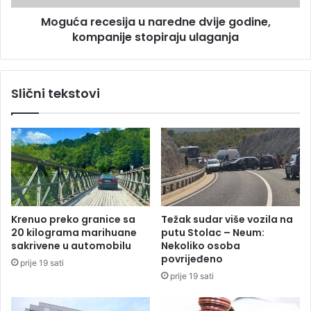
u
c
G
Moguća recesija u naredne dvije godine,
e
r
kompanije stopiraju ulaganja
s
a
i
d
j
i
a
Slični tekstovi
š
u
c
n
i
a
z
r
b
e
o
d
g
n
k
e
u
d
Krenuo preko granice sa
Težak sudar više vozila na
p
v
20 kilograma marihuane
putu Stolac – Neum:
o
i
sakrivene u automobilu
Nekoliko osoba
v
j
povrijeđeno
prije 19 sati
i
e
prije 19 sati
n
g
e
o
d