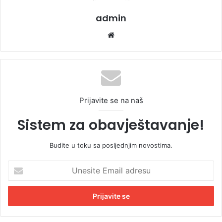
admin
We
bsi
te
Prijavite se na naš
Sistem za obavještavanje!
Budite u toku sa posljednjim novostima.
U
n
e
s
i
t