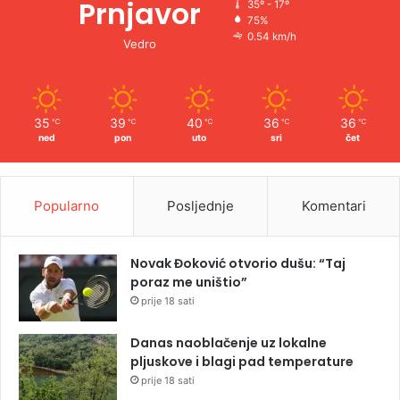
Prnjavor
35º - 17º
75%
0.54 km/h
Vedro
35
39
40
36
36
℃
℃
℃
℃
℃
ned
pon
uto
sri
čet
Popularno
Posljednje
Komentari
Novak Đoković otvorio dušu: “Taj
poraz me uništio”
prije 18 sati
Danas naoblačenje uz lokalne
pljuskove i blagi pad temperature
prije 18 sati