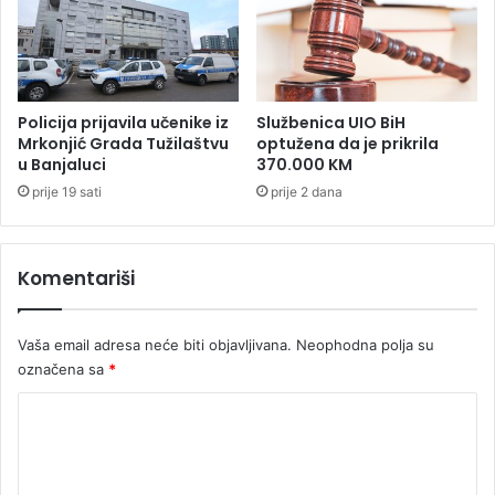
d
i
i
p
n
l
e
o
,
m
k
Policija prijavila učenike iz
Službenica UIO BiH
e
o
Mrkonjić Grada Tužilaštvu
optužena da je prikrila
u Banjaluci
370.000 KM
m
p
prije 19 sati
prije 2 dana
a
n
i
Komentariši
j
e
s
Vaša email adresa neće biti objavljivana.
Neophodna polja su
t
označena sa
*
o
p
K
i
o
r
a
m
j