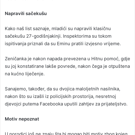
Napravili sačekušu
Kako naš list saznaje, mladići su napravili klasičnu
sačekušu 27-godišnjakinji. Inspektorima su tokom
ispitivanja priznali da su Eminu pratili izvjesno vrijeme.
Zeničanka je nakon napada prevezena u Hitnu pomoć, gdje
su joj konstatirane lakše povrede, nakon čega je otpuštena
na kućno liječenje.
Sanajemo, također, da su dvojica maloljetnih nasilnika,
nakon što su izašli iz policijskih prostorija, nesretnoj
djevojci putema Facebooka uputili zahtjev za prijateljstvo.
Motiv nepoznat
U porodici još ne znaju šta bi mogao biti motiv zbog kojeg