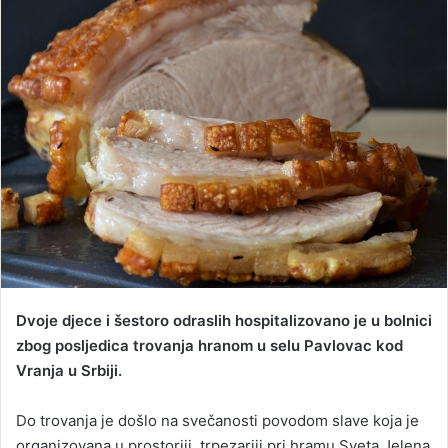
a
n
e
m
a
i
l
Dvoje djece i šestoro odraslih hospitalizovano je u bolnici
zbog posljedica trovanja hranom u selu Pavlovac kod
Vranja u Srbiji.
Do trovanja je došlo na svečanosti povodom slave koja je
organizovana u prostoriji, trpezariji pri hramu Sveta Jelena