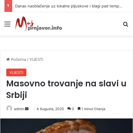
Danas naoblačenje uz lokalne pljuskove i blagi pad temperature
Meni
P
Početna
/
VIJESTI
VIJESTI
Masovno trovanje na slavi u
Srbiji
admin
S
4 Augusta, 2025
0
1 minut čitanja
e
n
d