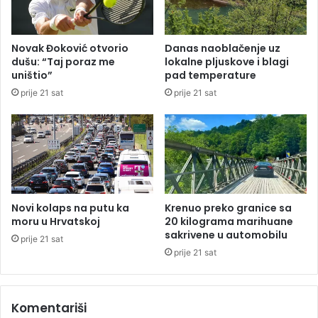
t
l
a
u
o
k
Novak Đoković otvorio
Danas naoblačenje uz
m
e
dušu: “Taj poraz me
lokalne pljuskove i blagi
i
n
uništio”
pad temperature
l
a
prije 21 sat
prije 21 sat
i
K
o
e
n
m
i
b
p
r
o
i
d
ž
Novi kolaps na putu ka
Krenuo preko granice sa
u
moru u Hrvatskoj
20 kilograma marihuane
d
sakrivene u automobilu
prije 21 sat
i
prije 21 sat
o
v
e
Komentariši
l