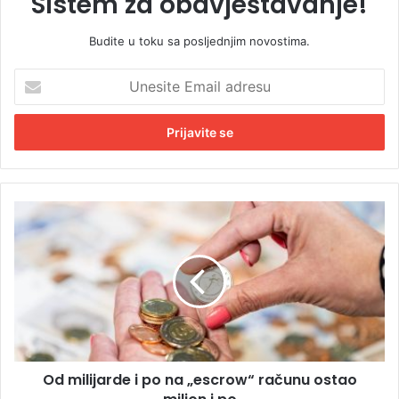
Sistem za obavještavanje!
Budite u toku sa posljednjim novostima.
U
n
e
s
i
t
e
E
O
m
d
a
m
i
i
l
l
a
i
d
j
r
a
e
r
s
Od milijarde i po na „escrow“ računu ostao
d
u
e