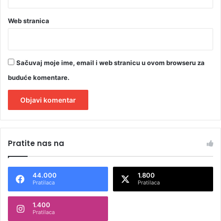
Web stranica
Sačuvaj moje ime, email i web stranicu u ovom browseru za
buduće komentare.
A
l
Pratite nas na
t
e
44.000
1.800
r
Pratilaca
Pratilaca
n
1.400
a
Pratilaca