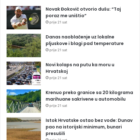
Novak Đoković otvorio dušu: “Taj
poraz me uništio”
prije 21 sat
Danas naoblačenje uz lokalne
pljuskove i blagi pad temperature
prije 21 sat
Novi kolaps na putu ka moru u
Hrvatskoj
prije 21 sat
Krenuo preko granice sa 20 kilograma
marihuane sakrivene u automobilu
prije 21 sat
Istok Hrvatske ostao bez vode: Dunav
pao na istorijski minimum, bunari
presušili