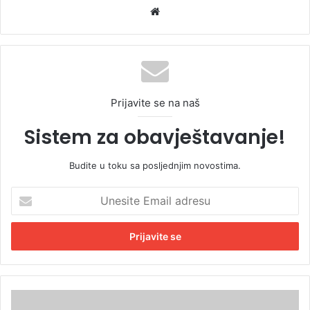
We
bsi
te
Prijavite se na naš
Sistem za obavještavanje!
Budite u toku sa posljednjim novostima.
U
n
e
s
i
t
e
E
R
m