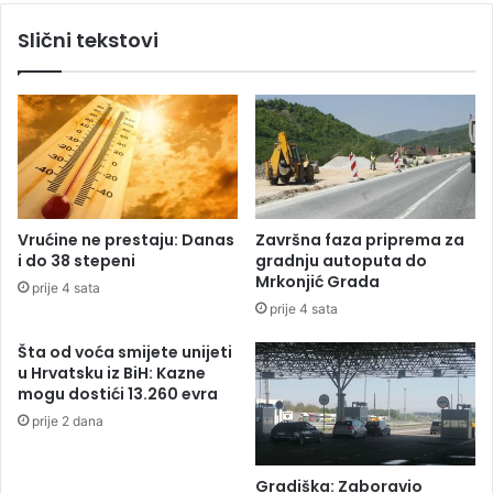
r
Slični tekstovi
e
b
e
z
g
r
a
n
i
Vrućine ne prestaju: Danas
Završna faza priprema za
c
i do 38 stepeni
gradnju autoputa do
a
Mrkonjić Grada
prije 4 sata
”
prije 4 sata
z
a
Šta od voća smijete unijeti
4
u Hrvatsku iz BiH: Kazne
0
mogu dostići 13.260 evra
0
prije 2 dana
m
a
l
Gradiška: Zaboravio