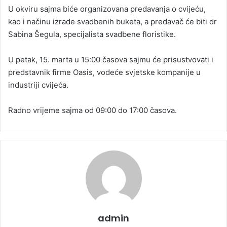
a
U okviru sajma biće organizovana predavanja o cvijeću,
n
kao i načinu izrade svadbenih buketa, a predavač će biti dr
e
Sabina Šegula, specijalista svadbene floristike.
m
a
U petak, 15. marta u 15:00 časova sajmu će prisustvovati i
i
predstavnik firme Oasis, vodeće svjetske kompanije u
l
industriji cvijeća.
Radno vrijeme sajma od 09:00 do 17:00 časova.
admin