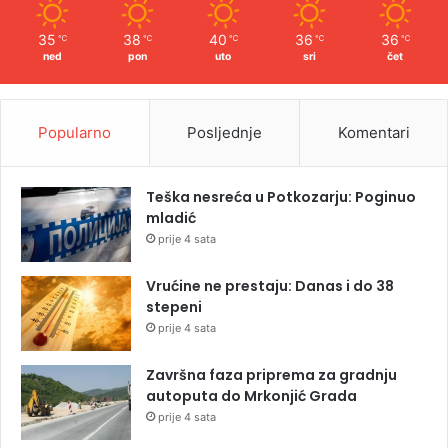
35
38
40
36
36
℃
℃
℃
℃
℃
ned
pon
uto
sri
čet
Popularno
Posljednje
Komentari
Teška nesreća u Potkozarju: Poginuo
mladić
prije 4 sata
Vrućine ne prestaju: Danas i do 38
stepeni
prije 4 sata
Završna faza priprema za gradnju
autoputa do Mrkonjić Grada
prije 4 sata