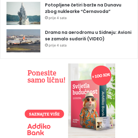
Potopljene četiri barže na Dunavu
zbog nuklearke “Černavoda”
prije 4 sata
Drama na aerodromu u Sidneju: Avioni
se zamalo sudarili (VIDEO)
prije 4 sata