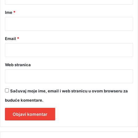
a
r
Ime
*
*
Email
*
Web stranica
Sačuvaj moje ime, email i web stranicu u ovom browseru za
buduće komentare.
A
l