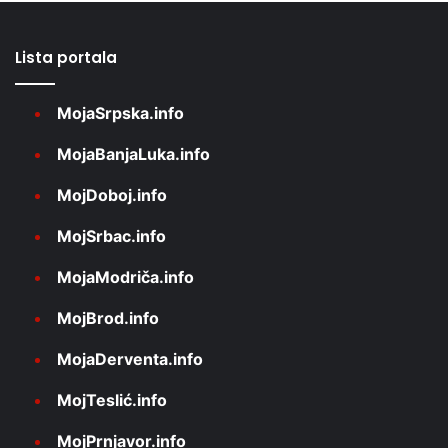
Lista portala
MojaSrpska.info
MojaBanjaLuka.info
MojDoboj.info
MojSrbac.info
MojaModriča.info
MojBrod.info
MojaDerventa.info
MojTeslić.info
MojPrnjavor.info