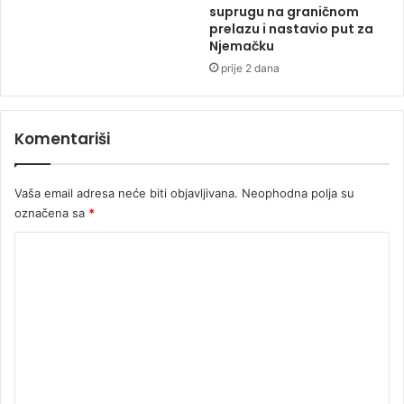
i
suprugu na graničnom
prelazu i nastavio put za
š
Njemačku
a
n
prije 2 dana
a
Komentariši
Vaša email adresa neće biti objavljivana.
Neophodna polja su
označena sa
*
K
o
m
e
n
t