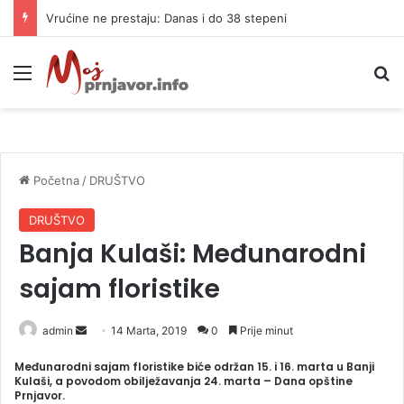
Vrućine ne prestaju: Danas i do 38 stepeni
Meni
P
Početna
/
DRUŠTVO
DRUŠTVO
Banja Kulaši: Međunarodni
sajam floristike
admin
S
14 Marta, 2019
0
Prije minut
e
Međunarodni sajam floristike biće održan 15. i 16. marta u Banji
n
Kulaši, a povodom obilježavanja 24. marta – Dana opštine
Prnjavor.
d