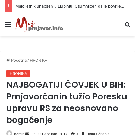
Maloljetnik uhapšen u Ljubinju: Osumnjičen da je povrijedio policajca i oštetio vrata stanice
Meni
P
Početna
/
HRONIKA
HRONIKA
NAJBOGATIJI ČOVJEK U BIH:
Prnjavorčanin tužio Poresku
upravu RS za neosnovano
bogaćenje
admin
S
22 Februara, 2017
0
1 minut čitanja