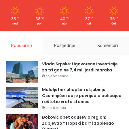
35
38
40
37
36
℃
℃
℃
℃
℃
ned
pon
uto
sri
čet
Popularno
Posljednje
Komentari
Vlada Srpske: Ugovorene investicije
za tri godine 7,4 milijardi maraka
prije 52 sekundi
Maloljetnik uhapšen u Ljubinju:
Osumnjičen da je povrijedio policajca
i oštetio vrata stanice
prije 8 minuta
Đoković opet oduševio region:
Zapjevao “Tropski bar” i zaplesao