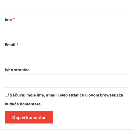
a
r
Ime
*
*
Email
*
Web stranica
Sačuvaj moje ime, email i web stranicu u ovom browseru za
buduće komentare.
A