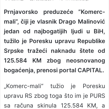
e
Prnjavorsko preduzeće ”Komerc-
n
d
mali”, čiji je vlasnik Drago Malinović
a
n
jedan od najbogatijih ljudi u BiH,
e
tužilo je Poresku upravu Republike
m
a
Srpske tražeći naknadu štete od
i
l
125.584 KM zbog neosnovanog
bogaćenja, prenosi portal CAPITAL.
„Komerc-mali“ tužio je Poresku
upravu RS zbog toga što im je PURS
sa računa skinula 125.584 KM, a