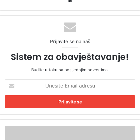
We
bsi
te
Prijavite se na naš
Sistem za obavještavanje!
Budite u toku sa posljednjim novostima.
U
n
e
s
i
t
e
E
U
m
H