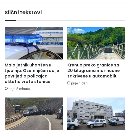
o
c
m
Slični tekstovi
u
o
i
b
P
i
r
l
n
j
j
e
a
ž
v
a
o
v
Maloljetnik uhapšen u
Krenuo preko granice sa
r
a
Ljubinju: Osumnjičen da je
20 kilograma marihuane
u
n
povrijedio policajca i
sakrivene u automobilu
j
oštetio vrata stanice
prije 1 dan
a
prije 8 minuta
P
r
v
o
g
s
r