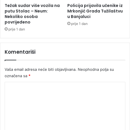
p
Težak sudar više vozila na
Policija prijavila učenike iz
s
putu Stolac – Neum:
Mrkonjić Grada Tužilaštvu
Nekoliko osoba
u Banjaluci
k
povrijeđeno
o
prije 1 dan
g
prije 1 dan
u
s
t
Komentariši
a
n
k
Vaša email adresa neće biti objavljivana.
Neophodna polja su
a
označena sa
*
K
o
m
e
n
t