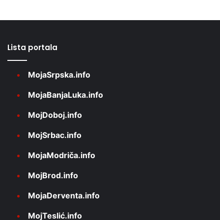
Lista portala
MojaSrpska.info
MojaBanjaLuka.info
MojDoboj.info
MojSrbac.info
MojaModriča.info
MojBrod.info
MojaDerventa.info
MojTeslić.info