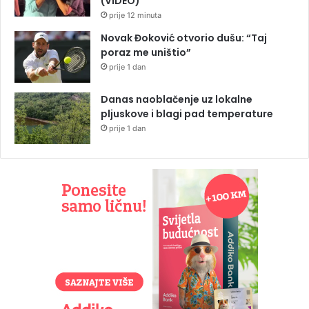
(VIDEO)
prije 12 minuta
Novak Đoković otvorio dušu: “Taj
poraz me uništio”
prije 1 dan
Danas naoblačenje uz lokalne
pljuskove i blagi pad temperature
prije 1 dan