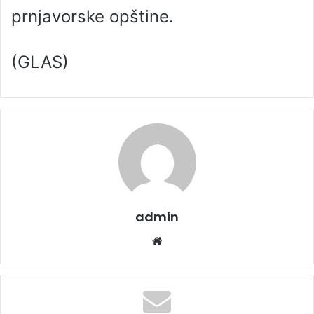
prnjavorske opštine.
(GLAS)
admin
We
bsi
te