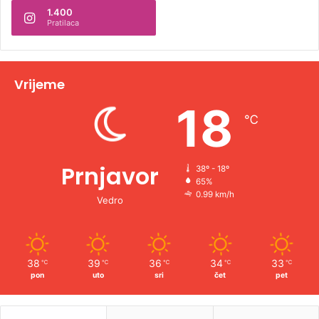
1.400
a
Pratilaca
t
i
v
Vrijeme
e
18
℃
:
Prnjavor
38º - 18º
65%
0.99 km/h
Vedro
38
39
36
34
33
℃
℃
℃
℃
℃
pon
uto
sri
čet
pet