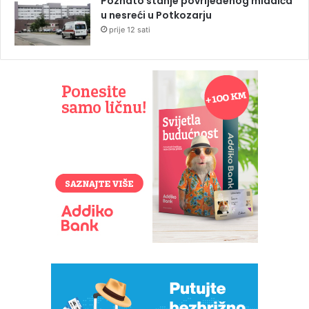
Poznato stanje povrijeđenog mladića
u nesreći u Potkozarju
prije 12 sati