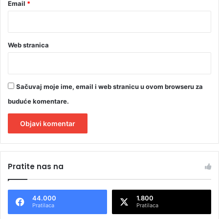
Email
*
Web stranica
Sačuvaj moje ime, email i web stranicu u ovom browseru za
buduće komentare.
A
l
Pratite nas na
t
e
44.000
1.800
r
Pratilaca
Pratilaca
n