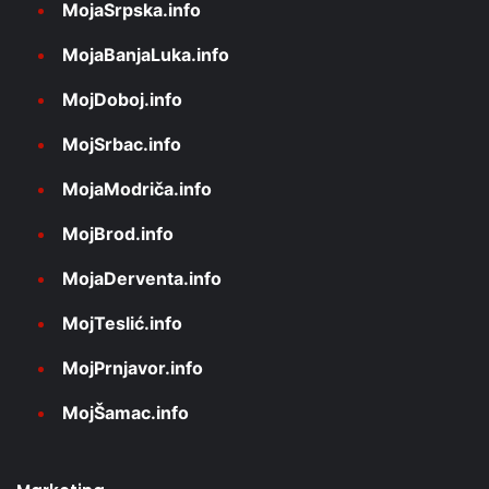
MojaSrpska.info
MojaBanjaLuka.info
MojDoboj.info
MojSrbac.info
MojaModriča.info
MojBrod.info
MojaDerventa.info
MojTeslić.info
MojPrnjavor.info
MojŠamac.info