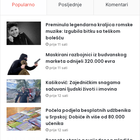
Popularno
Posljednje
Komentari
Preminula legendarna kraljica romske
muzike: Izgubila bitku sa teškom
bolešću
prije 11 sati
Maskirani razbojnici iz budvanskog
marketa odnijeli 320.000 evra
prije 11 sati
Kašiković: Zajedničkim snagama
sačuvani ljudski životi i imovina
prije 12 sati
Počela podjela besplatnih udžbenika
u Srpskoj: Dobiće ih više od 80.000
učenika
prije 12 sati