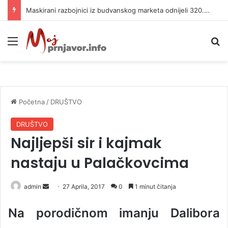
Maskirani razbojnici iz budvanskog marketa odnijeli 320.000 evra
Meni
P
Početna
/
DRUŠTVO
DRUŠTVO
Najljepši sir i kajmak
nastaju u Palačkovcima
admin
S
27 Aprila, 2017
0
1 minut čitanja
e
Na porodičnom imanju Dalibora
n
d