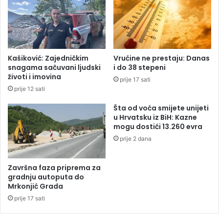
r
a
e
B
b
a
r
n
o
j
u
Kašiković: Zajedničkim
Vrućine ne prestaju: Danas
a
O
snagama sačuvani ljudski
i do 38 stepeni
l
k
životi i imovina
prije 17 sati
u
l
prije 12 sati
k
a
a
n
Šta od voća smijete unijeti
-
d
u Hrvatsku iz BiH: Kazne
P
u
mogu dostići 13.260 evra
r
prije 2 dana
n
j
a
Završna faza priprema za
v
gradnju autoputa do
o
Mrkonjić Grada
r
prije 17 sati
u
f