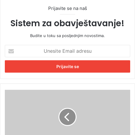
Prijavite se na naš
Sistem za obavještavanje!
Budite u toku sa posljednjim novostima.
U
n
e
s
i
t
e
E
O
m
d
a
l
i
i
l
č
a
n
d
e