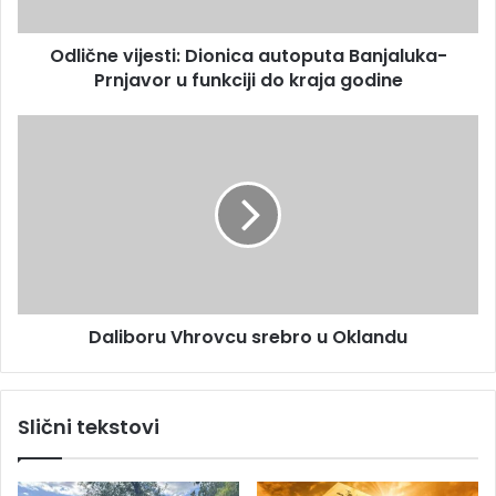
r
v
e
i
s
Odlične vijesti: Dionica autoputa Banjaluka-
j
u
Prnjavor u funkciji do kraja godine
e
s
t
D
i
a
:
l
D
i
i
b
o
o
n
r
i
u
c
V
a
Daliboru Vhrovcu srebro u Oklandu
h
a
r
u
o
t
v
Slični tekstovi
o
c
p
u
u
s
t