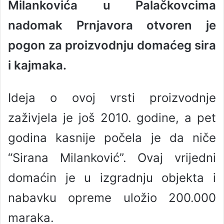
Milankovića u Palačkovcima
a
n
nadomak Prnjavora otvoren je
e
pogon za proizvodnju domaćeg sira
m
a
i kajmaka.
i
l
Ideja o ovoj vrsti proizvodnje
zaživjela je još 2010. godine, a pet
godina kasnije počela je da niče
“Sirana Milanković”. Ovaj vrijedni
domaćin je u izgradnju objekta i
nabavku opreme uložio 200.000
maraka.