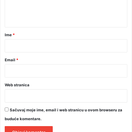
n
t
a
r
Ime
*
*
Email
*
Web stranica
Sačuvaj moje ime, email i web stranicu u ovom browseru za
buduće komentare.