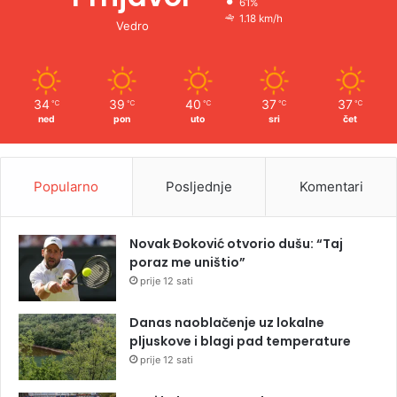
61%
1.18 km/h
Vedro
34
39
40
37
37
℃
℃
℃
℃
℃
ned
pon
uto
sri
čet
Popularno
Posljednje
Komentari
Novak Đoković otvorio dušu: “Taj
poraz me uništio”
prije 12 sati
Danas naoblačenje uz lokalne
pljuskove i blagi pad temperature
prije 12 sati