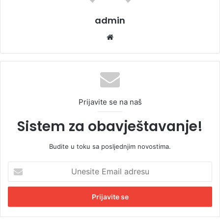
admin
We
bsi
te
Prijavite se na naš
Sistem za obavještavanje!
Budite u toku sa posljednjim novostima.
U
n
e
s
i
t