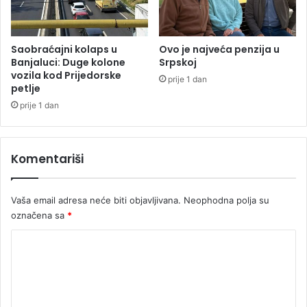
Saobraćajni kolaps u
Ovo je najveća penzija u
Banjaluci: Duge kolone
Srpskoj
vozila kod Prijedorske
prije 1 dan
petlje
prije 1 dan
Komentariši
Vaša email adresa neće biti objavljivana.
Neophodna polja su
označena sa
*
K
o
m
e