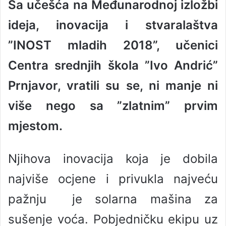
Sa učešća na Međunarodnoj izložbi
n
d
ideja, inovacija i stvaralaštva
a
n
”INOST mladih 2018”, učenici
e
Centra srednjih škola ”Ivo Andrić”
m
a
Prnjavor, vratili su se, ni manje ni
i
l
više nego sa ”zlatnim” prvim
mjestom.
Njihova inovacija koja je dobila
najviše ocjene i privukla najveću
pažnju je solarna mašina za
sušenje voća. Pobjedničku ekipu uz