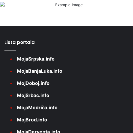
Lista portala
MojaSrpska.info
MojaBanjaLuka.info
MojDoboj.info
MojSrbac.info
MojaModriča.info
MojBrod.info
MojaDerventa.info