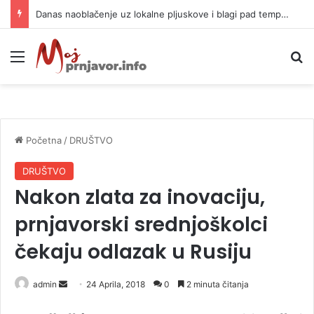
Danas naoblačenje uz lokalne pljuskove i blagi pad temperature
Meni
P
Početna
/
DRUŠTVO
DRUŠTVO
Nakon zlata za inovaciju,
prnjavorski srednjoškolci
čekaju odlazak u Rusiju
admin
S
24 Aprila, 2018
0
2 minuta čitanja
e