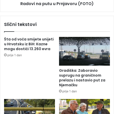
Radovi na putu u Prnjavoru (FOTO)
B
u
e
t
r
u
l
u
Slični tekstovi
i
P
n
r
n
Šta od voća smijete unijeti
j
u Hrvatsku iz BiH: Kazne
a
mogu dostići 13.260 evra
v
prije 1 dan
o
r
u
Gradiška: Zaboravio
(
suprugu na graničnom
F
prelazu i nastavio put za
O
Njemačku
T
prije 1 dan
O
)