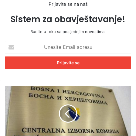
Prijavite se na naš
Sistem za obavještavanje!
Budite u toku sa posljednjim novostima.
U
n
e
s
i
t
e
E
C
m
I
a
K
i
:
l
N
a
e
d
o
r
s