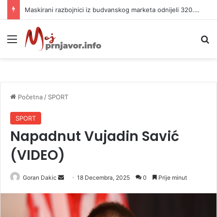
Maskirani razbojnici iz budvanskog marketa odnijeli 320.000 evra
Meni
P
Početna
/
SPORT
SPORT
Napadnut Vujadin Savić
(VIDEO)
Goran Dakic
S
18 Decembra, 2025
0
Prije minut
e
n
d