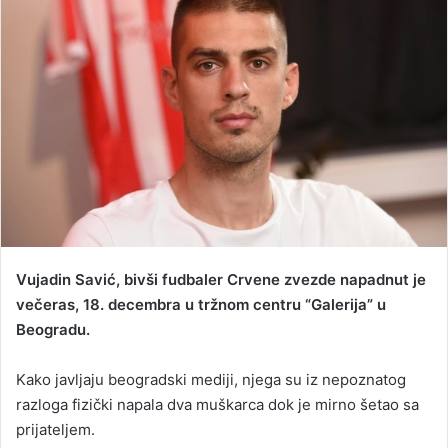
a
n
e
m
a
i
l
Vujadin Savić, bivši fudbaler Crvene zvezde napadnut je
večeras, 18. decembra u tržnom centru “Galerija” u
Beogradu.
Kako javljaju beogradski mediji, njega su iz nepoznatog
razloga fizički napala dva muškarca dok je mirno šetao sa
prijateljem.