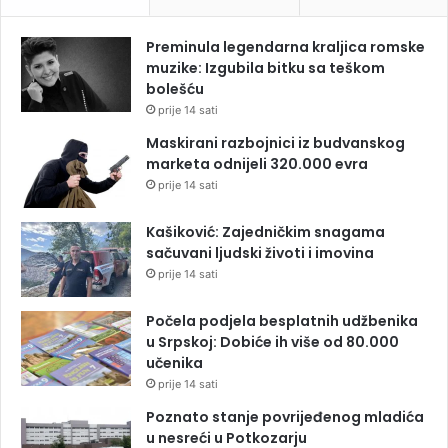
Preminula legendarna kraljica romske
muzike: Izgubila bitku sa teškom
bolešću
prije 14 sati
Maskirani razbojnici iz budvanskog
marketa odnijeli 320.000 evra
prije 14 sati
Kašiković: Zajedničkim snagama
sačuvani ljudski životi i imovina
prije 14 sati
Počela podjela besplatnih udžbenika
u Srpskoj: Dobiće ih više od 80.000
učenika
prije 14 sati
Poznato stanje povrijeđenog mladića
u nesreći u Potkozarju