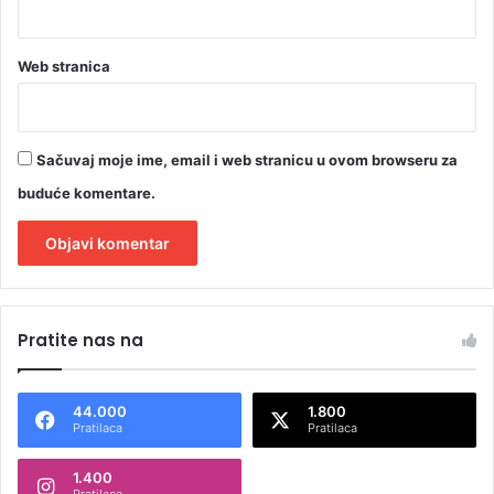
Web stranica
Sačuvaj moje ime, email i web stranicu u ovom browseru za
buduće komentare.
A
l
Pratite nas na
t
e
44.000
1.800
r
Pratilaca
Pratilaca
n
1.400
a
Pratilaca