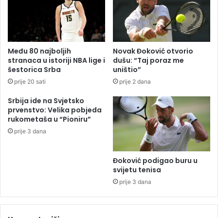
n
l
o
j
v
d
n
a
i
n
Među 80 najboljih
Novak Đoković otvorio
m
stranaca u istoriji NBA lige i
dušu: “Taj poraz me
b
šestorica Srba
uništio”
r
prije 20 sati
prije 2 dana
o
j
Srbija ide na Svjetsko
a
prvenstvo: Velika pobjeda
n
rukometaša u “Pioniru”
j
prije 3 dana
e
m
g
Đoković podigao buru u
l
svijetu tenisa
a
prije 3 dana
s
o
v