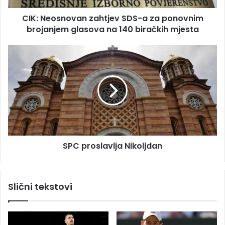
e
n
s
CIK: Neosnovan zahtjev SDS-a za ponovnim
o
u
brojanjem glasova na 140 biračkih mjesta
v
a
n
S
z
P
a
C
h
p
t
r
j
o
e
s
v
l
S
a
D
SPC proslavlja Nikoljdan
v
S
l
-
j
a
a
Slični tekstovi
z
N
a
i
p
k
o
o