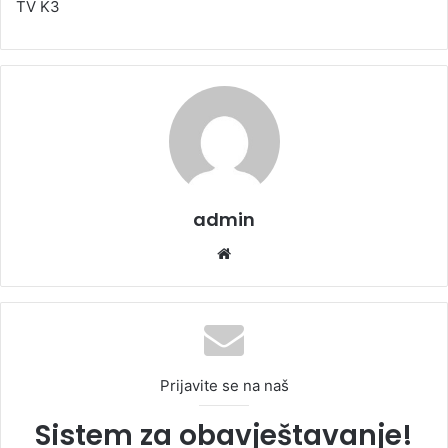
TV K3
admin
We
bsi
te
Prijavite se na naš
Sistem za obavještavanje!