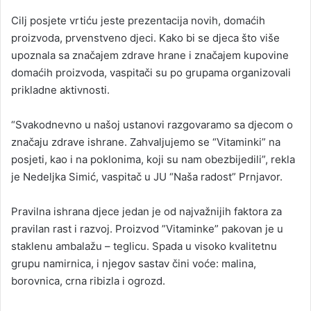
Cilj posjete vrtiću jeste prezentacija novih, domaćih
proizvoda, prvenstveno djeci. Kako bi se djeca što više
upoznala sa značajem zdrave hrane i značajem kupovine
domaćih proizvoda, vaspitači su po grupama organizovali
prikladne aktivnosti.
“Svakodnevno u našoj ustanovi razgovaramo sa djecom o
značaju zdrave ishrane. Zahvaljujemo se “Vitaminki” na
posjeti, kao i na poklonima, koji su nam obezbijedili”, rekla
je Nedeljka Simić, vaspitač u JU “Naša radost” Prnjavor.
Pravilna ishrana djece jedan je od najvažnijih faktora za
pravilan rast i razvoj. Proizvod ”Vitaminke” pakovan je u
staklenu ambalažu – teglicu. Spada u visoko kvalitetnu
grupu namirnica, i njegov sastav čini voće: malina,
borovnica, crna ribizla i ogrozd.