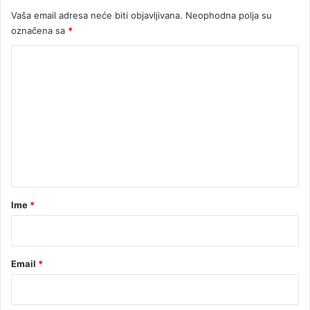
Vaša email adresa neće biti objavljivana.
Neophodna polja su
označena sa
*
K
o
m
e
n
t
a
r
Ime
*
*
Email
*