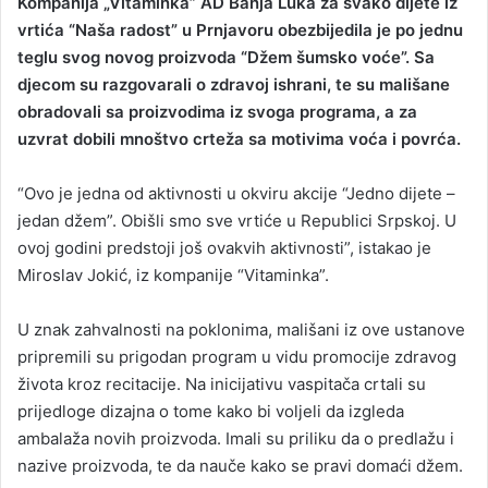
Kompanija „Vitaminka” AD Banja Luka za svako dijete iz
n
vrtića “Naša radost” u Prnjavoru obezbijedila je po jednu
d
teglu svog novog proizvoda “Džem šumsko voće”. Sa
a
djecom su razgovarali o zdravoj ishrani, te su mališane
n
obradovali sa proizvodima iz svoga programa, a za
e
uzvrat dobili mnoštvo crteža sa motivima voća i povrća.
m
a
i
“Ovo je jedna od aktivnosti u okviru akcije “Jedno dijete –
l
jedan džem”. Obišli smo sve vrtiće u Republici Srpskoj. U
ovoj godini predstoji još ovakvih aktivnosti”, istakao je
Miroslav Jokić, iz kompanije “Vitaminka”.
U znak zahvalnosti na poklonima, mališani iz ove ustanove
pripremili su prigodan program u vidu promocije zdravog
života kroz recitacije. Na inicijativu vaspitača crtali su
prijedloge dizajna o tome kako bi voljeli da izgleda
ambalaža novih proizvoda. Imali su priliku da o predlažu i
nazive proizvoda, te da nauče kako se pravi domaći džem.