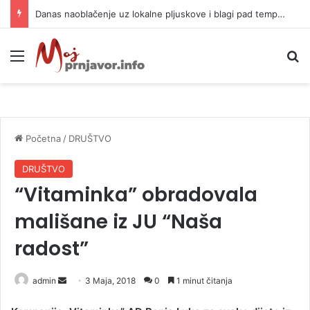
Danas naoblačenje uz lokalne pljuskove i blagi pad temperature
Meni
P
Početna
/
DRUŠTVO
DRUŠTVO
“Vitaminka” obradovala
mališane iz JU “Naša
radost”
admin
S
3 Maja, 2018
0
1 minut čitanja
e