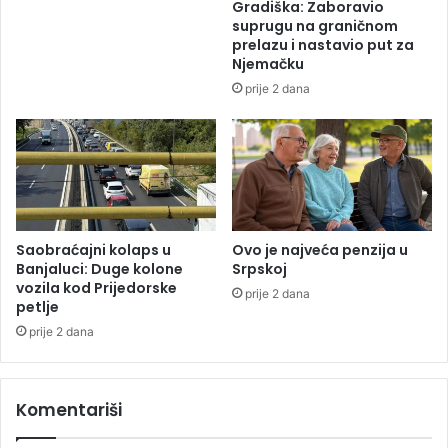
Gradiška: Zaboravio
o
suprugu na graničnom
m
prelazu i nastavio put za
a
Njemačku
z
prije 2 dana
d
r
a
v
l
j
a
Saobraćajni kolaps u
Ovo je najveća penzija u
Banjaluci: Duge kolone
Srpskoj
vozila kod Prijedorske
prije 2 dana
petlje
prije 2 dana
Komentariši