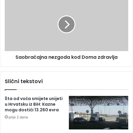
n
S
o
a
6
o
b
b
e
r
b
a
a
ć
a
j
Saobraćajna nezgoda kod Doma zdravlja
n
a
n
e
Slični tekstovi
z
g
o
Šta od voća smijete unijeti
d
u Hrvatsku iz BiH: Kazne
a
mogu dostići 13.260 evra
k
prije 2 dana
o
d
D