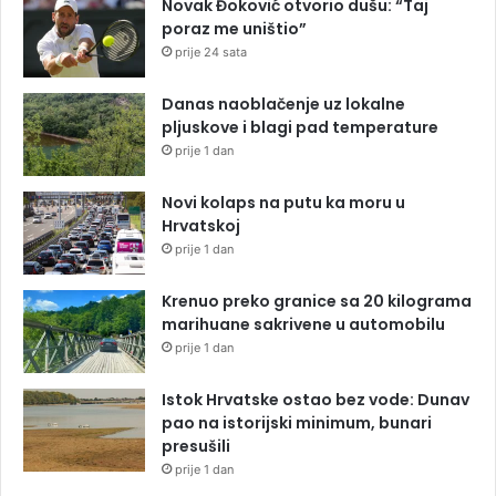
Novak Đoković otvorio dušu: “Taj
poraz me uništio”
prije 24 sata
Danas naoblačenje uz lokalne
pljuskove i blagi pad temperature
prije 1 dan
Novi kolaps na putu ka moru u
Hrvatskoj
prije 1 dan
Krenuo preko granice sa 20 kilograma
marihuane sakrivene u automobilu
prije 1 dan
Istok Hrvatske ostao bez vode: Dunav
pao na istorijski minimum, bunari
presušili
prije 1 dan