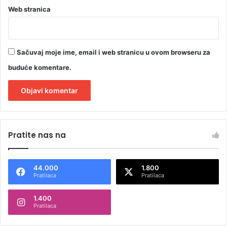
Web stranica
Sačuvaj moje ime, email i web stranicu u ovom browseru za
buduće komentare.
A
l
Pratite nas na
t
e
44.000
1.800
r
Pratilaca
Pratilaca
n
1.400
a
Pratilaca
t