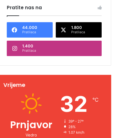
Pratite nas na
44.000
1.800
Pratilaca
Pratilaca
1.400
Pratilaca
Vrijeme
32
℃
Prnjavor
39º - 27º
28%
1.07 km/h
Vedro