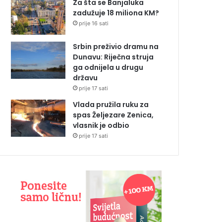
Za šta se Banjaluka
zadužuje 18 miliona KM?
prije 16 sati
Srbin preživio dramu na
Dunavu: Riječna struja
ga odnijela u drugu
državu
prije 17 sati
Vlada pružila ruku za
spas Željezare Zenica,
vlasnik je odbio
prije 17 sati