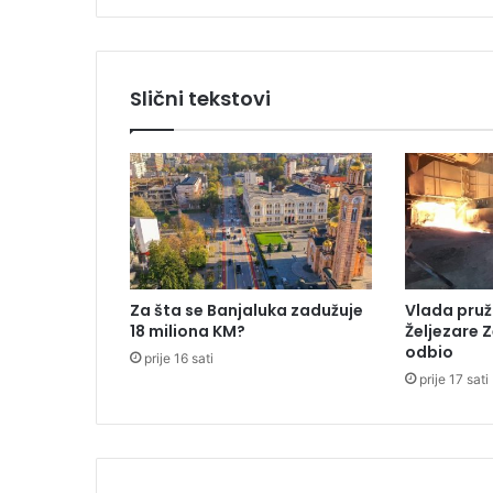
P
r
n
j
Slični tekstovi
a
v
o
r
a
:
S
t
a
Za šta se Banjaluka zadužuje
Vlada pruž
b
18 miliona KM?
Željezare Z
l
odbio
prije 16 sati
o
prije 17 sati
u
b
i
l
o