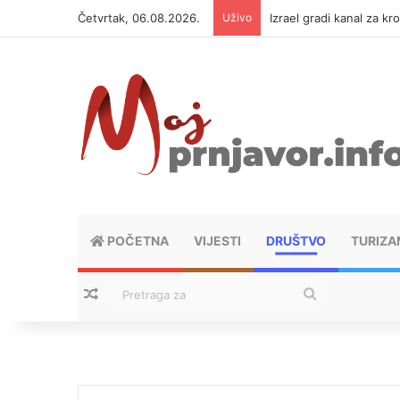
Četvrtak, 06.08.2026.
Uživo
Izrael gradi kanal za kr
POČETNA
VIJESTI
DRUŠTVO
TURIZA
Nasumični tekstovi
Pretraga
za