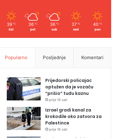
39
36
36
37
40
℃
℃
℃
℃
℃
čet
pet
sub
ned
pon
Popularno
Posljednje
Komentari
Prijedorski policajac
optužen da je vozaču
“prišio” tuđu kaznu
prije 16 sati
Izrael gradi kanal za
krokodile oko zatvora za
Palestince
prije 16 sati