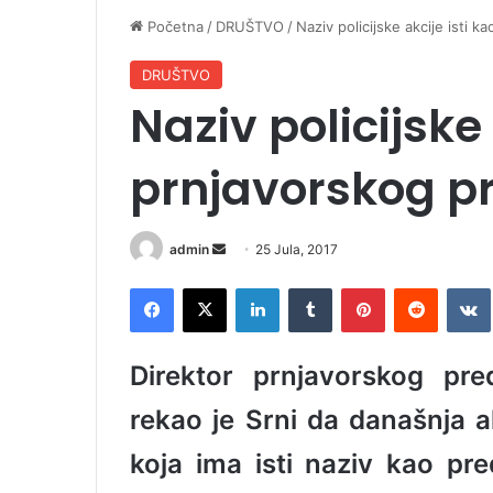
Početna
/
DRUŠTVO
/
Naziv policijske akcije isti 
DRUŠTVO
Naziv policijske
prnjavorskog p
admin
S
25 Jula, 2017
e
Facebook
X
LinkedIn
Tumblr
Pinterest
Reddit
VK
n
d
a
Direktor prnjavorskog pre
n
e
rekao je Srni da današnja a
m
koja ima isti naziv kao pr
a
i