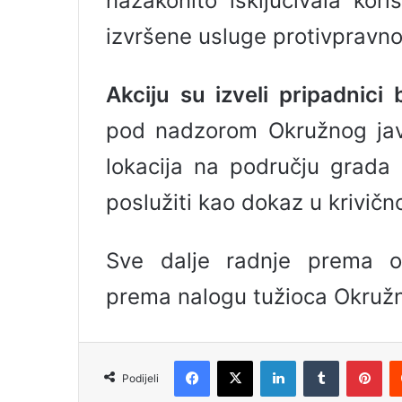
nazakonito isključivala kor
izvršene usluge protivpravno 
Akciju su izveli pripadnici 
pod nadzorom Okružnog javn
lokacija na području grada 
poslužiti kao dokaz u krivič
Sve dalje radnje prema o
prema nalogu tužioca Okružn
Facebook
X
LinkedIn
Tumblr
Pinterest
Podijeli