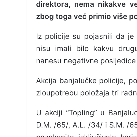
direktora, nema nikakve v
l
zbog toga već primio više p
Iz policije su pojasnili da j
nisu imali bilo kakvu drug
nanesu negativne posljedice
Akcija banjalučke policije, 
zloupotrebu položaja tri rad
U akciji “Topling” u Banjaluc
D.M. /65/, A.L. /34/ i S.M. /