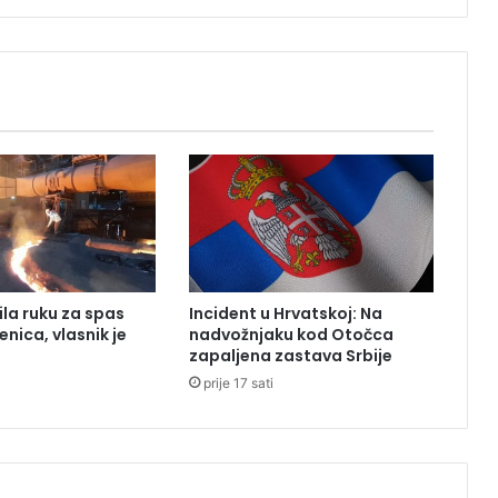
n
o
m
u
P
r
n
j
a
v
o
r
u
ila ruku za spas
Incident u Hrvatskoj: Na
enica, vlasnik je
nadvožnjaku kod Otočca
zapaljena zastava Srbije
prije 17 sati