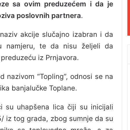
eze sa ovim preduzećem i da je
oziva poslovnih partnera
.
e naziv akcije slučajno izabran i da
u namjeru, te da nisu željeli da
 preduzeću iz Prnjavora.
pod nazivom “Topling”, odnosi se na
nika banjalučke Toplane.
i su uhapšena lica čiji su inicijali
65/ iz tog grada, zbog sumnje da su