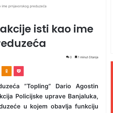
kao ime prnjavorskog preduzeća
 akcije isti kao ime
reduzeća
0
1 minut čitanja
ontakte
Odnoklassniki
Pocket
duzeća ”Topling” Dario Agostin
kcija Policijske uprave Banjaluka,
eduzeće u kojem obavlja funkciju