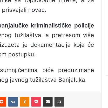
isnike sa toplovodne mreže, a za
prisvajali novac.
banjalučke kriminalističke policije
og tužilaštva, a pretresom više
izuzeta je dokumentacija koja će
nom postupku.
sumnjičenima biće preduzimane
og javnog tužilaštva Banjaluka.
Reddit
VKontakte
Odnoklassniki
Pocket
Podijeli putem Emaila
Odštampaj