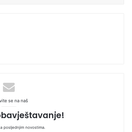
vite se na naš
obavještavanje!
sa posljednjim novostima.