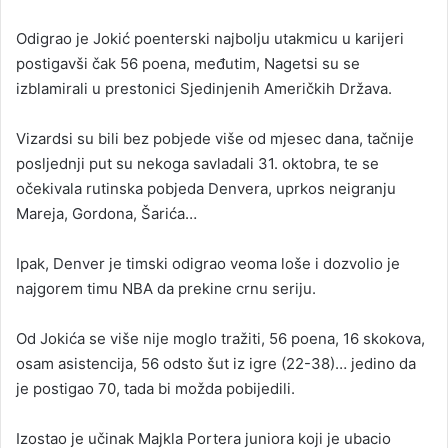
a
Odigrao je Jokić poenterski najbolju utakmicu u karijeri
n
postigavši čak 56 poena, međutim, Nagetsi su se
e
izblamirali u prestonici Sjedinjenih Američkih Država.
m
a
i
Vizardsi su bili bez pobjede više od mjesec dana, tačnije
l
posljednji put su nekoga savladali 31. oktobra, te se
očekivala rutinska pobjeda Denvera, uprkos neigranju
Mareja, Gordona, Šarića…
Ipak, Denver je timski odigrao veoma loše i dozvolio je
najgorem timu NBA da prekine crnu seriju.
Od Jokića se više nije moglo tražiti, 56 poena, 16 skokova,
osam asistencija, 56 odsto šut iz igre (22-38)… jedino da
je postigao 70, tada bi možda pobijedili.
Izostao je učinak Majkla Portera juniora koji je ubacio