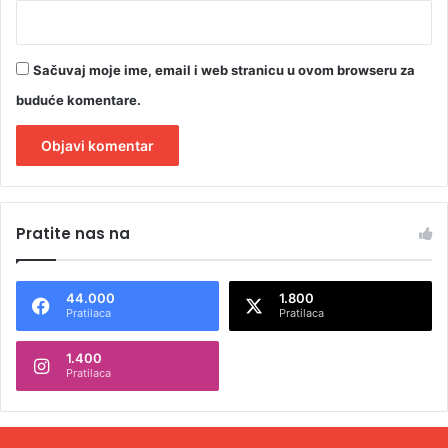
Sačuvaj moje ime, email i web stranicu u ovom browseru za
buduće komentare.
A
l
Pratite nas na
t
e
44.000
1.800
r
Pratilaca
Pratilaca
n
1.400
a
Pratilaca
t
i