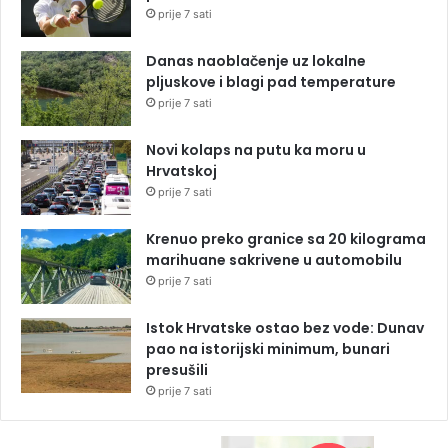
prije 7 sati
Danas naoblačenje uz lokalne
pljuskove i blagi pad temperature
prije 7 sati
Novi kolaps na putu ka moru u
Hrvatskoj
prije 7 sati
Krenuo preko granice sa 20 kilograma
marihuane sakrivene u automobilu
prije 7 sati
Istok Hrvatske ostao bez vode: Dunav
pao na istorijski minimum, bunari
presušili
prije 7 sati