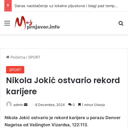
Danas naoblačenje uz lokalne pljuskove i blagi pad temperature
Meni
P
Početna
/
SPORT
SPORT
Nikola Jokić ostvario rekord
karijere
admin
S
8 Decembra, 2024
0
1 minut čitanja
e
Nikola Jokić ostvario je rekord karijere u porazu Denver
n
Nagetsa od Vašington Vizardsa, 122:113.
d