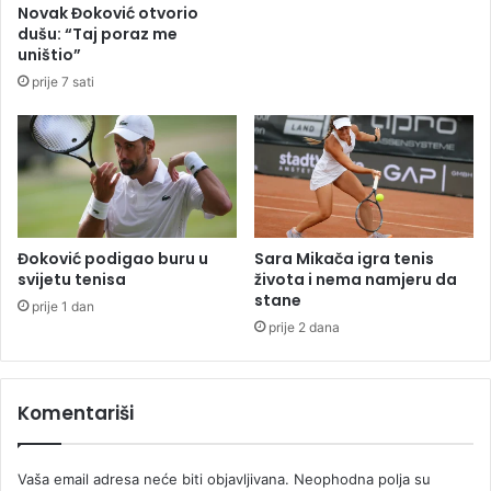
Novak Đoković otvorio
o
z
dušu: “Taj poraz me
d
i
uništio”
j
v
prije 7 sati
e
a
c
n
u
a
i
p
o
r
b
o
o
t
g
e
Đoković podigao buru u
Sara Mikača igra tenis
a
s
svijetu tenisa
života i nema namjeru da
t
t
stane
prije 1 dan
i
e
prije 2 dana
o
i
s
s
e
p
Komentariši
z
r
a
e
2
d
Vaša email adresa neće biti objavljivana.
Neophodna polja su
0
P