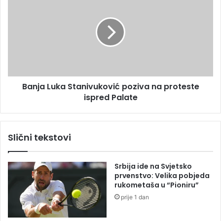
v
a
l
n
j
j
a
a
n
L
i
u
n
k
B
a
i
Banja Luka Stanivuković poziva na proteste
S
H
ispred Palate
t
l
a
a
n
ž
i
Slični tekstovi
n
v
o
u
p
k
Srbija ide na Svjetsko
r
o
prvenstvo: Velika pobjeda
i
v
rukometaša u “Pioniru”
j
i
prije 1 dan
a
ć
v
p
i
o