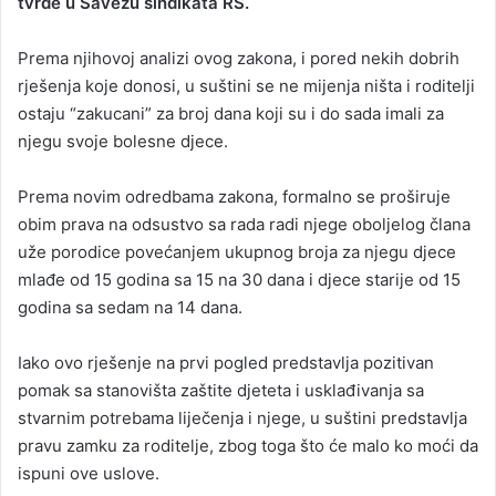
tvrde u Savezu sindikata RS.
Prema njihovoj analizi ovog zakona, i pored nekih dobrih
rješenja koje donosi, u suštini se ne mijenja ništa i roditelji
ostaju “zakucani” za broj dana koji su i do sada imali za
njegu svoje bolesne djece.
Prema novim odredbama zakona, formalno se proširuje
obim prava na odsustvo sa rada radi njege oboljelog člana
uže porodice povećanjem ukupnog broja za njegu djece
mlađe od 15 godina sa 15 na 30 dana i djece starije od 15
godina sa sedam na 14 dana.
Iako ovo rješenje na prvi pogled predstavlja pozitivan
pomak sa stanovišta zaštite djeteta i usklađivanja sa
stvarnim potrebama liječenja i njege, u suštini predstavlja
pravu zamku za roditelje, zbog toga što će malo ko moći da
ispuni ove uslove.