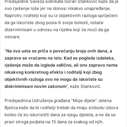
Predsjednik Saveza sidnikata Goran Stanković kaže da je
ovo rješenje loše jer ne donosi nikakvo unapređenje.
Naprotiv, roditelji koji su iz objektivnih razloga spriječeni
da ga iskoriste zbog posla ili svoje bolesti, ostaće
diskriminisani u odnosu na rijetke koji će moći da ga
ostvare.
“
Na sva usta se priča o povećanju broja ovih dana, a
zapravo se vraćamo na isto. Kad se pogleda izdaleka,
rješenje može da izgleda odlično, ali ono zapravo nema
nikakvog konkretnog efekta i roditelji koji zbog
objektivnih razloga ovo ne mogu da iskoriste su
diskriminisani novim zakonom
“, kaže Stanković.
Predsjednica Udruženja građana “Moje dijete” Jelena
Bjelica kaže da bi roditelji trebali da imaju slobodu izbora
koliko će ko iskorisititi dana za njegu djeteta, a ne da se
pravi stroga podjela na 15 dana za svakog od njih.