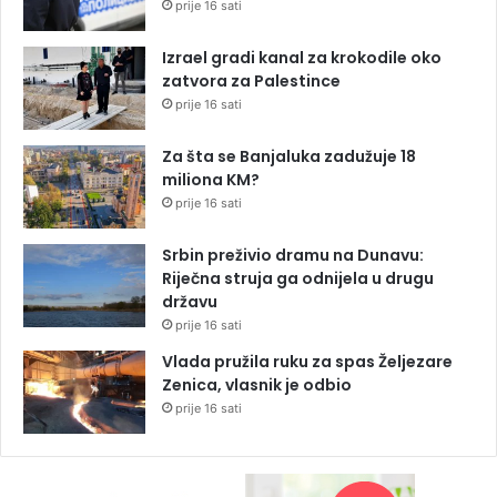
prije 16 sati
Izrael gradi kanal za krokodile oko
zatvora za Palestince
prije 16 sati
Za šta se Banjaluka zadužuje 18
miliona KM?
prije 16 sati
Srbin preživio dramu na Dunavu:
Riječna struja ga odnijela u drugu
državu
prije 16 sati
Vlada pružila ruku za spas Željezare
Zenica, vlasnik je odbio
prije 16 sati