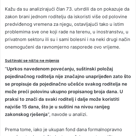
Kažu da su analizirajući član 73. utvrdili da on pokazuje da
zakon brani jednom roditelju da iskoristi više od polovine
predviđenog vremena za njegu, ostavljajući tako u istim
problemima sve one koji rade na terenu, u inostranstvu, u
privatnom sektoru ili su i sami bolesni i na neki drugi način
onemogućeni da ravnomjerno rasporede ovo vrijeme.
Suštinski se ništa ne mijenja
“
Uprkos navedenom povećanju, suštinski položaj
pojedinačnog roditelja nije značajno unaprijeđen zato što
se propisuje da pojedinačno učešće svakog roditelja ne
može preći polovinu ukupno propisanog broja dana. U
praksi to znači da svaki roditelj i dalje može koristiti
najviše 15 dana, što je u suštini na nivou ranijeg
zakonskog rješenja
“, navode u analizi.
Prema tome, iako je ukupan fond dana formalnopravno