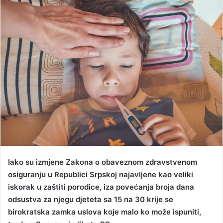
n
d
a
n
e
m
a
i
l
Iako su izmjene Zakona o obaveznom zdravstvenom
osiguranju u Republici Srpskoj najavljene kao veliki
iskorak u zaštiti porodice, iza povećanja broja dana
odsustva za njegu djeteta sa 15 na 30 krije se
birokratska zamka uslova koje malo ko može ispuniti,