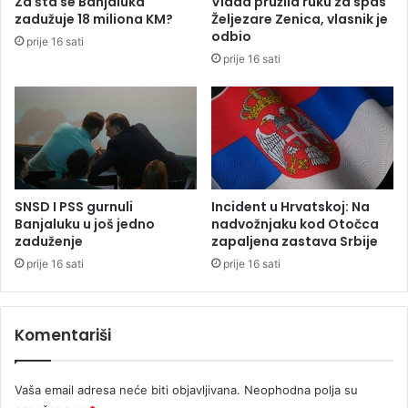
Za šta se Banjaluka
Vlada pružila ruku za spas
z
N
zadužuje 18 miliona KM?
Željezare Zenica, vlasnik je
e
a
odbio
prije 16 sati
o
j
prije 16 sati
1
m
5
a
0
n
.
j
0
a
0
d
0
r
e
ž
SNSD I PSS gurnuli
Incident u Hrvatskoj: Na
v
a
Banjaluku u još jedno
nadvožnjaku kod Otočca
r
v
zaduženje
zapaljena zastava Srbije
a
a
prije 16 sati
prije 16 sati
i
k
a
Komentariši
d
a
n
Vaša email adresa neće biti objavljivana.
Neophodna polja su
a