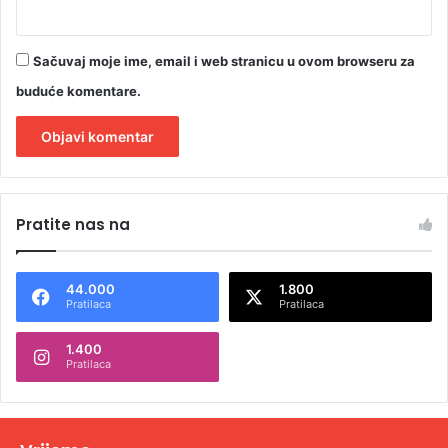
Sačuvaj moje ime, email i web stranicu u ovom browseru za
buduće komentare.
A
l
Pratite nas na
t
e
44.000
1.800
r
Pratilaca
Pratilaca
n
1.400
a
Pratilaca
t
i
v