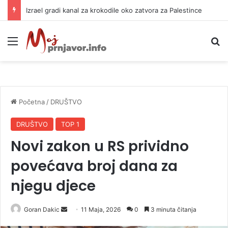
Za šta se Banjaluka zadužuje 18 miliona KM?
Meni
P
Početna
/
DRUŠTVO
DRUŠTVO
TOP 1
Novi zakon u RS prividno
povećava broj dana za
njegu djece
Goran Dakic
S
11 Maja, 2026
0
3 minuta čitanja
e