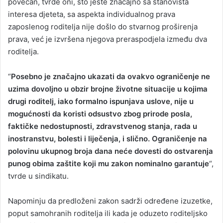
povećan, tvrde oni, što jeste značajno sa stanovišta
interesa djeteta, sa aspekta individualnog prava
zaposlenog roditelja nije došlo do stvarnog proširenja
prava, već je izvršena njegova preraspodjela između dva
roditelja.
“
Posebno je značajno ukazati da ovakvo ograničenje ne
uzima dovoljno u obzir brojne životne situacije u kojima
drugi roditelj, iako formalno ispunjava uslove, nije u
mogućnosti da koristi odsustvo zbog prirode posla,
faktičke nedostupnosti, zdravstvenog stanja, rada u
inostranstvu, bolesti i liječenja, i slično. Ograničenje na
polovinu ukupnog broja dana neće dovesti do ostvarenja
punog obima zaštite koji mu zakon nominalno garantuje
“,
tvrde u sindikatu.
Napominju da predloženi zakon sadrži određene izuzetke,
poput samohranih roditelja ili kada je oduzeto roditeljsko