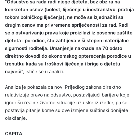
“
Odsustvo sa rada radi njege djeteta, bez obzira na
konkretan osnov (bolest, liječenje u inostranstvu, pratnja
tokom bolničkog liječenja), ne može se izjednačiti sa
drugim osnovima privremene spriječenosti za rad. Radi
se o ostvarivanju prava koje proizilazi iz posebne zaštite
djeteta i porodice, što zahtijeva viši stepen materijalne
sigurnosti roditelja. Umanjenje naknade na 70 odsto
direktno dovodi do ekonomskog opterećenja porodice u
trenutku kada su troškovi liječenja i brige o djetetu
najveći
“, ističe se u analizi.
Analiza je pokazala da novi Prijedlog zakona direktno
relativizuje pravo na odsustvo, postavljajući barijere koje
ignorišu realne životne situacije uz uske izuzetke, pa se
postavlja pitanje kome su ove izmjene suštinski donijele
olakšanje.
CAPITAL