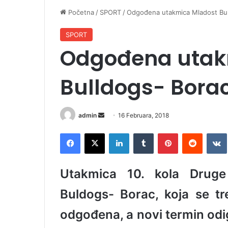
Početna
/
SPORT
/
Odgođena utakmica Mladost Bul
SPORT
Odgođena utak
Bulldogs- Bora
admin
S
16 Februara, 2018
e
Facebook
X
LinkedIn
Tumblr
Pinterest
Reddit
VK
n
d
a
Utakmica 10. kola Druge
n
e
Buldogs- Borac, koja se tre
m
odgođena, a novi termin od
a
i