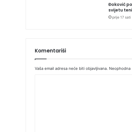
Đoković po
o
svijetu ten
r
prije 17 sati
a
c
Komentariši
Vaša email adresa neće biti objavljivana.
Neophodna p
K
o
m
e
n
t
a