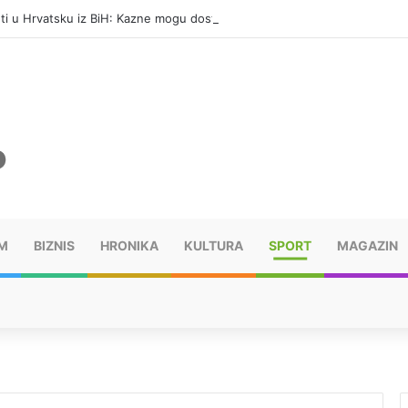
eti u Hrvatsku iz BiH: Kazne mogu dostići 13.260 evra
M
BIZNIS
HRONIKA
KULTURA
SPORT
MAGAZIN