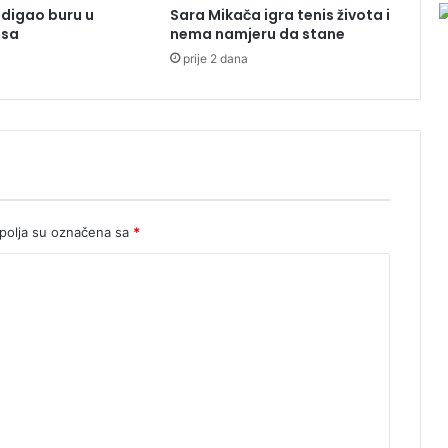
digao buru u
Sara Mikača igra tenis života i
v
isa
nema namjeru da stane
a
prije 2 dana
r
a
l
i
i
o
p
o
l
olja su označena sa
*
j
o
p
r
i
v
r
e
d
i