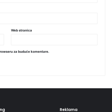
Web stranica
browseru za buduće komentare.
ing
Reklama