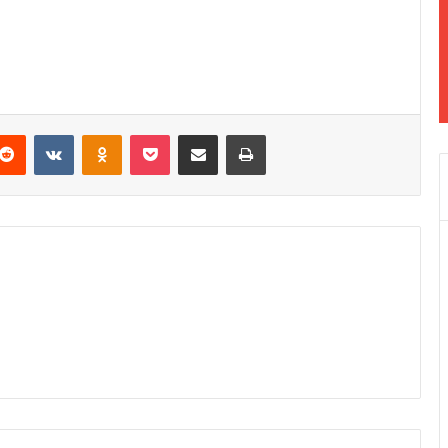
Reddit
VKontakte
Odnoklassniki
Pocket
Podijeli putem Emaila
Odštampaj