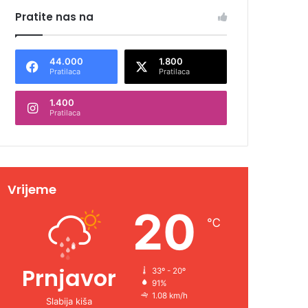
Pratite nas na
44.000
1.800
Pratilaca
Pratilaca
1.400
Pratilaca
Vrijeme
20
℃
Prnjavor
33º - 20º
91%
1.08 km/h
Slabija kiša