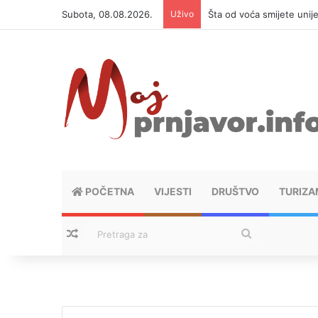
Subota, 08.08.2026.
Uživo
Šta od voća smijete unij
POČETNA
VIJESTI
DRUŠTVO
TURIZA
Nasumični tekstovi
Pretraga
za