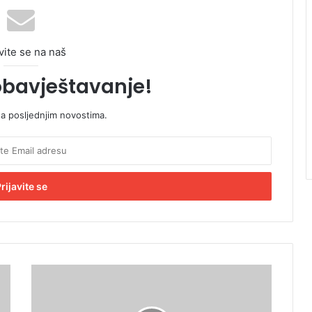
vite se na naš
obavještavanje!
sa posljednjim novostima.
U
s
o