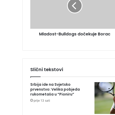
d
a
o
d
s
r
t
e
-
s
B
u
Mladost-Bulldogs dočekuje Borac
u
l
l
d
o
g
s
Slični tekstovi
d
o
č
Srbija ide na Svjetsko
e
prvenstvo: Velika pobjeda
k
rukometaša u “Pioniru”
u
prije 13 sati
j
e
B