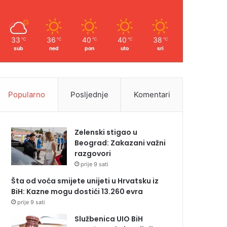
33
36
40
40
38
℃
℃
℃
℃
℃
sub
ned
pon
uto
sri
Popularno
Posljednje
Komentari
Zelenski stigao u
Beograd: Zakazani važni
razgovori
prije 9 sati
Šta od voća smijete unijeti u Hrvatsku iz
BiH: Kazne mogu dostići 13.260 evra
prije 9 sati
Službenica UIO BiH