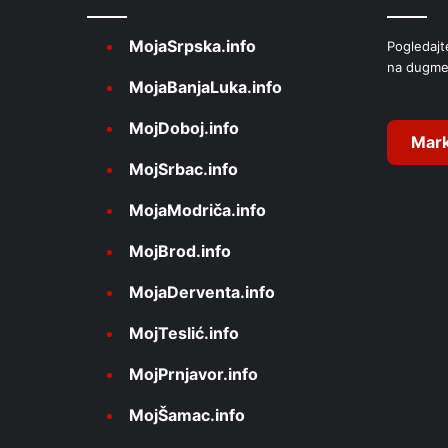
a
MojaSrpska.info
Pogledajt
t
na dugme
i
MojaBanjaLuka.info
v
MojDoboj.info
e
Mark
MojSrbac.info
:
MojaModriča.info
MojBrod.info
MojaDerventa.info
MojTeslić.info
MojPrnjavor.info
MojŠamac.info