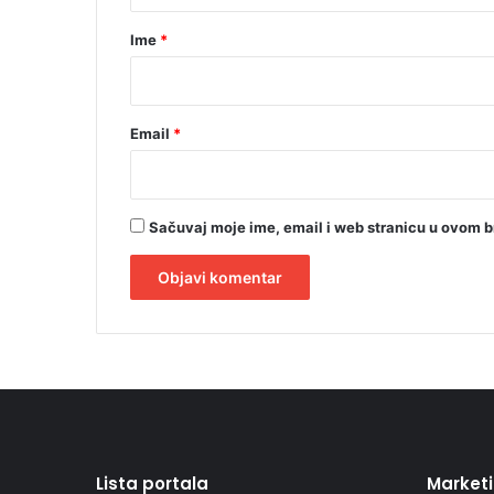
r
Ime
*
*
Email
*
Sačuvaj moje ime, email i web stranicu u ovom 
A
l
t
e
r
Lista portala
Market
n