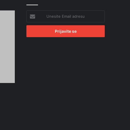
Unesite
Email
adresu