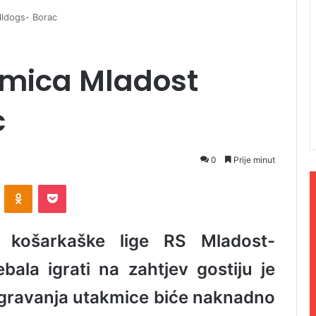
ldogs- Borac
mica Mladost
c
0
Prije minut
ontakte
Odnoklassniki
Pocket
 košarkaške lige RS Mladost-
bala igrati na zahtjev gostiju je
igravanja utakmice biće naknadno