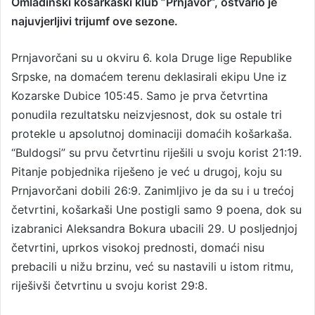
Omladinski košarkaški klub ”Prnjavor”, ostvario je
n
najuvjerljivi trijumf ove sezone.
d
a
n
Prnjavorčani su u okviru 6. kola Druge lige Republike
e
Srpske, na domaćem terenu deklasirali ekipu Une iz
m
Kozarske Dubice 105:45. Samo je prva četvrtina
a
ponudila rezultatsku neizvjesnost, dok su ostale tri
i
protekle u apsolutnoj dominaciji domaćih košarkaša.
l
“Buldogsi” su prvu četvrtinu riješili u svoju korist 21:19.
Pitanje pobjednika riješeno je već u drugoj, koju su
Prnjavorčani dobili 26:9. Zanimljivo je da su i u trećoj
četvrtini, košarkaši Une postigli samo 9 poena, dok su
izabranici Aleksandra Bokura ubacili 29. U posljednjoj
četvrtini, uprkos visokoj prednosti, domaći nisu
prebacili u nižu brzinu, već su nastavili u istom ritmu,
riješivši četvrtinu u svoju korist 29:8.