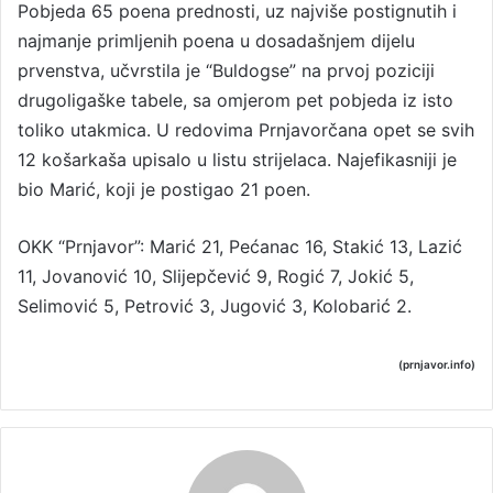
Pobjeda 65 poena prednosti, uz najviše postignutih i
najmanje primljenih poena u dosadašnjem dijelu
prvenstva, učvrstila je “Buldogse” na prvoj poziciji
drugoligaške tabele, sa omjerom pet pobjeda iz isto
toliko utakmica. U redovima Prnjavorčana opet se svih
12 košarkaša upisalo u listu strijelaca. Najefikasniji je
bio Marić, koji je postigao 21 poen.
OKK “Prnjavor”: Marić 21, Pećanac 16, Stakić 13, Lazić
11, Jovanović 10, Slijepčević 9, Rogić 7, Jokić 5,
Selimović 5, Petrović 3, Jugović 3, Kolobarić 2.
(prnjavor.info)