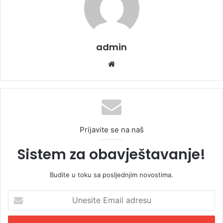
admin
We
bsi
te
Prijavite se na naš
Sistem za obavještavanje!
Budite u toku sa posljednjim novostima.
U
n
e