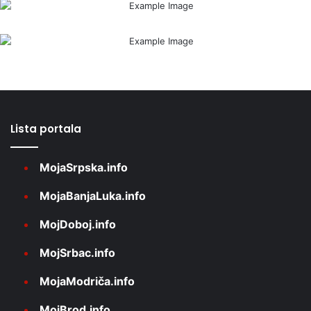
Lista portala
MojaSrpska.info
MojaBanjaLuka.info
MojDoboj.info
MojSrbac.info
MojaModriča.info
MojBrod.info