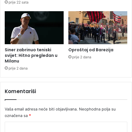
prije 22 sata
p
o
l
r
a
a
ć
ž
e
e
n
n
i
o
j
d
Siner zabrinuo teniski
Oproštaj od Barezija
i
G
svijet: Hitno pregledan u
prije 2 dana
P
Milanu
r
r
a
prije 2 dana
n
d
j
i
a
š
Komentariši
v
k
o
e
r
Vaša email adresa neće biti objavljivana.
Neophodna polja su
č
označena sa
*
a
n
K
i