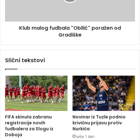
i
a
o
l
7
o
9
g
.
Klub malog fudbala ''Obilić'' poražen od
f
0
Gradiške
u
0
d
0
b
K
a
Slični tekstovi
M
l
z
a
a
'
m
'
j
O
e
b
s
i
e
l
c
i
FIFA skinula zabranu
Novinar iz Tuzle podnio
,
ć
registracije novih
krivičnu prijavu protiv
n
'
fudbalera za Slogu iz
Nurkića
a
'
Doboja
prije 1 dan
j
p