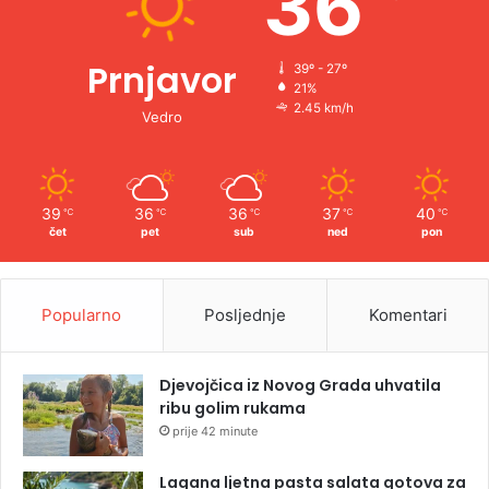
36
Prnjavor
39º - 27º
21%
2.45 km/h
Vedro
39
36
36
37
40
℃
℃
℃
℃
℃
čet
pet
sub
ned
pon
Popularno
Posljednje
Komentari
Djevojčica iz Novog Grada uhvatila
ribu golim rukama
prije 42 minute
Lagana ljetna pasta salata gotova za