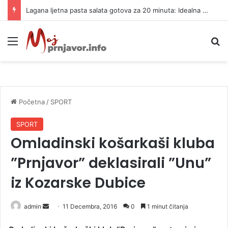
Lagana ljetna pasta salata gotova za 20 minuta: Idealna za vrele dane
Meni
P
Početna
/
SPORT
SPORT
Omladinski košarkaši kluba
”Prnjavor” deklasirali ”Unu”
iz Kozarske Dubice
admin
S
11 Decembra, 2016
0
1 minut čitanja
e