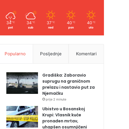
34
34
37
40
40
℃
℃
℃
℃
℃
pet
sub
ned
pon
uto
Popularno
Posljednje
Komentari
Gradiška: Zaboravio
suprugu na graničnom
prelazu i nastavio put za
Njemačku
prije 2 minute
Ubistvo u Bosanskoj
Krupi: Vlasnik kuće
pronađen mrtav,
uhapšen osumnjičeni