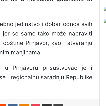
.
rebno jedinstvo i dobar odnos svih
ci, jer se samo tako može napraviti
 opštine Prnjavor, kao i stvaranju
alnim manjinama.
a u Prnjavoru prisustvovao je i
e i regionalnu saradnju Republike
Reddit
VKontakte
Odnoklassniki
Pocket
Podijeli putem Emaila
Odštampaj