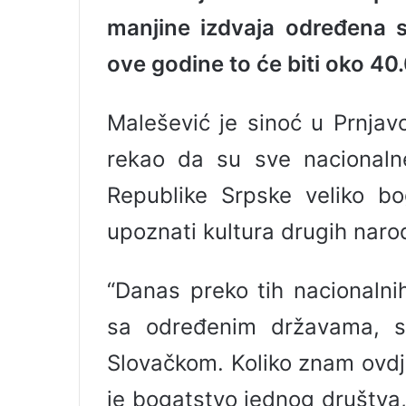
m
manjine izdvaja određena sr
a
i
ove godine to će biti oko 4
l
Malešević je sinoć u Prnjav
rekao da su sve nacionaln
Republike Srpske veliko bo
upoznati kultura drugih naro
“Danas preko tih nacionalni
sa određenim državama, s
Slovačkom. Koliko znam ovdje 
je bogatstvo jednog društva