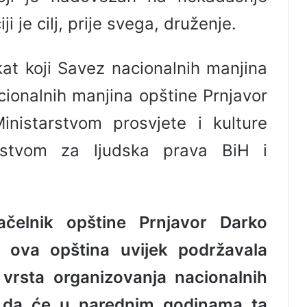
i je cilj, prije svega, druženje.
kat koji Savez nacionalnih manjina
cionalnih manjina opštine Prnjavor
inistarstvom prosvjete i kulture
arstvom za ljudska prava BiH i
ačelnik opštine Prnjavor Darko
 ova opština uvijek podržavala
 vrsta organizovanja nacionalnih
je da će u narednim godinama ta