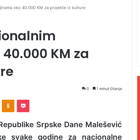
inama oko 40.000 KM za projekte iz kulture
ionalnim
 40.000 KM za
ure
0
1 minut čitanja
ontakte
Odnoklassniki
Pocket
e Republike Srpske Dane Malešević
ke svake godine za nacionalne