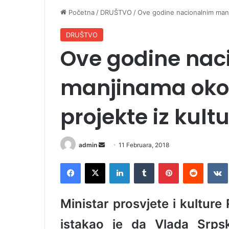
Početna
/
DRUŠTVO
/
Ove godine nacionalnim manj
DRUŠTVO
Ove godine nac
manjinama oko
projekte iz kult
admin
S
11 Februara, 2018
e
Facebook
X
LinkedIn
Tumblr
Pinterest
Reddit
VK
n
d
a
Ministar prosvjete i kultur
n
e
istakao je da Vlada Srps