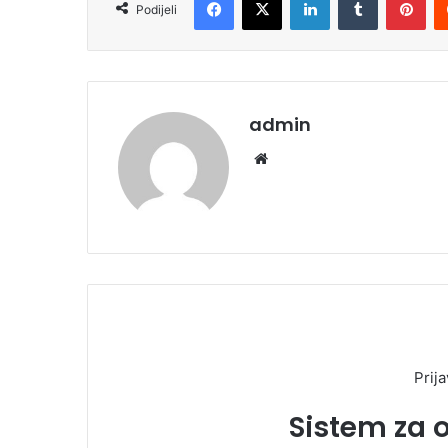
Podijeli
admin
We
bsi
te
Prija
Sistem za 