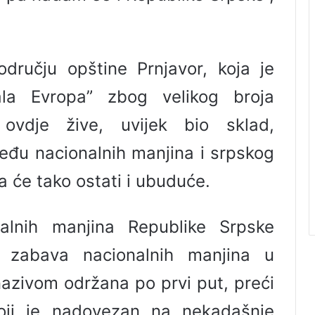
dručju opštine Prnjavor, koja je
la Evropa” zbog velikog broja
 ovdje žive, uvijek bio sklad,
među nacionalnih manjina i srpskog
a će tako ostati i ubuduće.
alnih manjina Republike Srpske
 zabava nacionalnih manjina u
nazivom održana po prvi put, preći
koji je nadovezan na nekadašnje