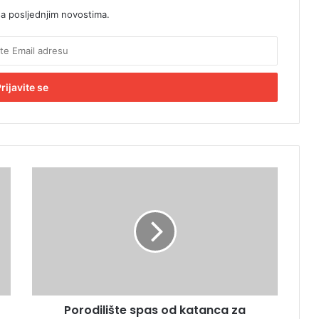
sa posljednjim novostima.
P
o
r
o
d
i
l
i
š
Porodilište spas od katanca za
t