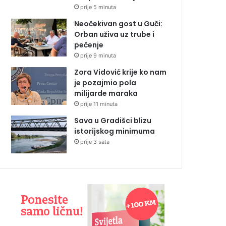
prije 5 minuta
Neočekivan gost u Guči:
Orban uživa uz trube i
pečenje
prije 9 minuta
Zora Vidović krije ko nam
je pozajmio pola
milijarde maraka
prije 11 minuta
Sava u Gradišci blizu
istorijskog minimuma
prije 3 sata