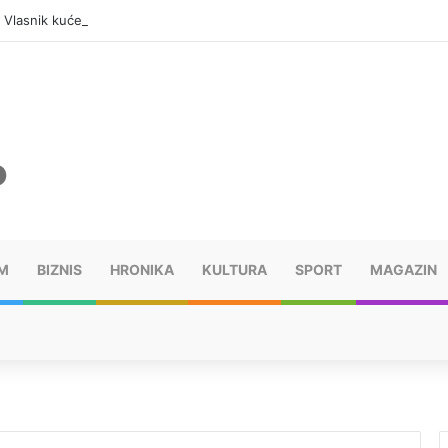
: Vlasnik kuće pronađen mrtav, uhapšen osumnjičeni
M
BIZNIS
HRONIKA
KULTURA
SPORT
MAGAZIN