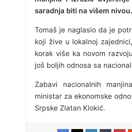
saradnja biti na višem nivou
Tomaš je naglasio da je pot
koji žive u lokalnoj zajedni
korak više ka novom razvoju
još boljih odnosa sa nacion
Zabavi nacionalnih manjin
ministar za ekonomske odnos
Srpske Zlatan Klokić.
Facebook
X
LinkedIn
Tumblr
Pinterest