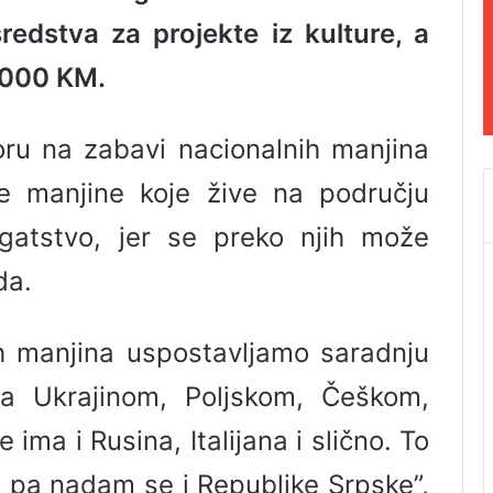
edstva za projekte iz kulture, a
0.000 KM.
oru na zabavi nacionalnih manjina
e manjine koje žive na području
gatstvo, jer se preko njih može
da.
h manjina uspostavljamo saradnju
a Ukrajinom, Poljskom, Češkom,
ima i Rusina, Italijana i slično. To
, pa nadam se i Republike Srpske”,