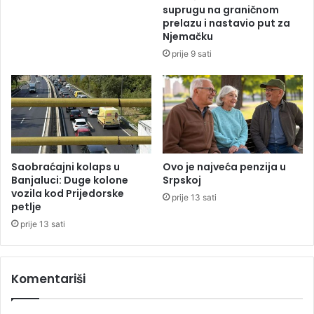
e
j
suprugu na graničnom
s
a
prelazu i nastavio put za
t
v
Njemačku
m
o
prije 9 sati
j
r
e
s
s
k
e
i
c
d
i
ž
!
u
d
Saobraćajni kolaps u
Ovo je najveća penzija u
i
Banjaluci: Duge kolone
Srpskoj
vozila kod Prijedorske
s
prije 13 sati
petlje
t
i
prije 13 sati
n
a
j
Komentariši
b
o
l