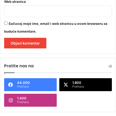
Web stranica
Sačuvaj moje ime, email i web stranicu u ovom browseru za
buduće komentare.
A
l
Pratite nas na
t
e
44.000
1.800
r
Pratilaca
Pratilaca
n
1.400
a
Pratilaca
t
i