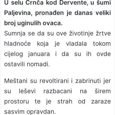
U selu Crnča kod Dervente, u šumi
n
d
Paljevina, pronađen je danas veliki
a
n
broj uginulih ovaca.
e
Sumnja se da su ove životinje žrtve
m
a
hladnoće koja je vladala tokom
i
l
cijelog januara i da su ih ovde
ostavili nomadi.
Meštani su revoltirani i zabrinuti jer
su leševi razbacani na širem
prostoru te je strah od zaraze
sasvim opravdan.