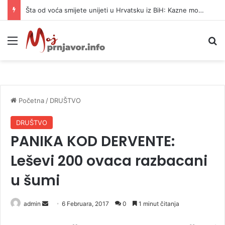
Šta od voća smijete unijeti u Hrvatsku iz BiH: Kazne mogu dostići 13.260 evra
Meni
P
Početna
/
DRUŠTVO
DRUŠTVO
PANIKA KOD DERVENTE:
Leševi 200 ovaca razbacani
u šumi
admin
S
6 Februara, 2017
0
1 minut čitanja
e