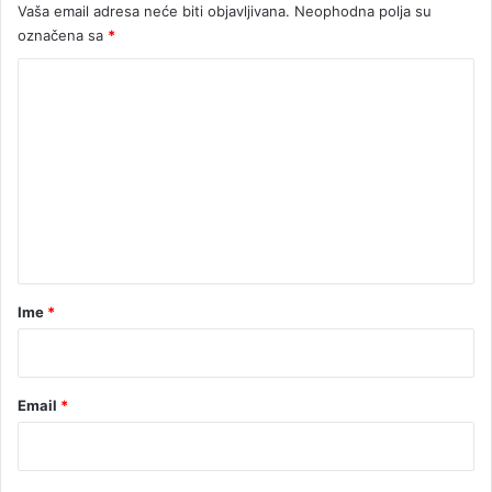
Vaša email adresa neće biti objavljivana.
Neophodna polja su
j
označena sa
*
i
u
K
C
o
r
n
m
o
e
j
G
n
o
t
r
i
a
r
Ime
*
*
Email
*