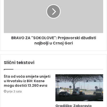
N
A
T
V
A
O
:
Z
P
A
o
'
r
'
o
BRAVO ZA ''SOKOLOVE'': Prnjavorski džudisti
S
d
najbolji u Crnoj Gori
O
i
K
l
O
i
L
Slični tekstovi
š
O
t
V
i
E
Šta od voća smijete unijeti
m
'
u Hrvatsku iz BiH: Kazne
a
'
mogu dostići 13.260 evra
r
:
prije 3 sata
o
P
k
r
š
n
Gradiška: Zaboravio