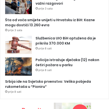
važni razgovori
prije 3 sata
Šta od voća smijete unijeti u Hrvatsku iz BiH: Kazne
mogu dostići 13.260 evra
prije 3 sata
Službenica UIO BiH optužena da je
prikrila 370.000 KM
prije 8 sati
Policija istražuje dječaka (12) nakon
četiri požara u parku
prije 8 sati
Srbija ide na Svjetsko prvenstvo: Velika pobjeda
rukometaša u “Pioniru”
prije 8 sati