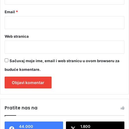
Email
*
Web stranica
Sačuvaj moje ime, email i web stranicu u ovom browseru za
buduće komentare.
A
l
Pratite nas na
t
e
44.000
1.800
r