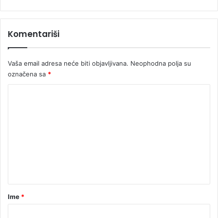
o
u
r
Komentariši
e
d
n
Vaša email adresa neće biti objavljivana.
Neophodna polja su
i
označena sa
*
k
R
K
T
R
o
S
m
-
e
a
n
t
a
r
Ime
*
*