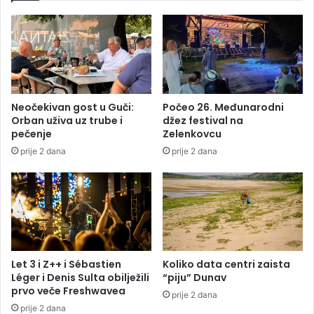
s
n
e
t
n
r
a
u
j
B
b
a
o
n
Neočekivan gost u Guči:
Počeo 26. Međunarodni
l
j
Orban uživa uz trube i
džez festival na
j
a
pečenje
Zelenkovcu
e
l
prije 2 dana
prije 2 dana
ž
u
i
k
v
e
i
m
u
e
B
j
i
e
H
n
Let 3 i Z++ i Sébastien
Koliko data centri zaista
?
a
Léger i Denis Sulta obilježili
“piju” Dunav
p
prvo veče Freshwavea
prije 2 dana
a
prije 2 dana