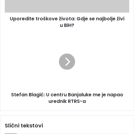
r
t
e
e
s
Uporedite troškove života: Gdje se najbolje živi
t
u
u BiH?
r
o
š
S
k
t
o
e
v
f
e
a
ž
n
i
B
v
l
o
a
t
Stefan Blagić: U centru Banjaluke me je napao
g
a
urednik RTRS-a
i
:
ć
G
:
d
U
Slični tekstovi
j
c
e
e