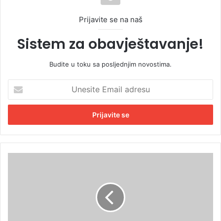
Prijavite se na naš
Sistem za obavještavanje!
Budite u toku sa posljednjim novostima.
U
n
e
s
i
t
e
E
U
m
p
a
o
i
r
l
e
a
d
d
i