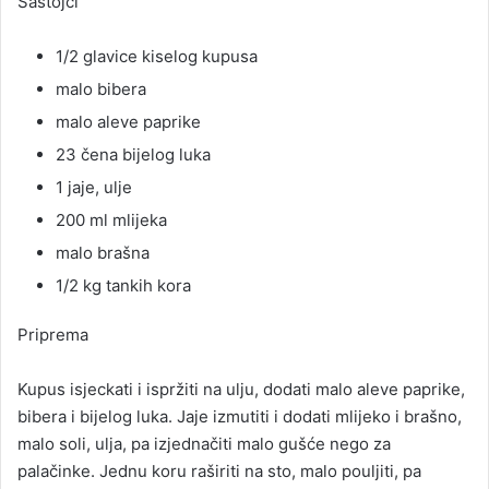
Sastojci
a
n
1/2 glavice kiselog kupusa
e
malo bibera
m
malo aleve paprike
a
i
23 čena bijelog luka
l
1 jaje, ulje
200 ml mlijeka
malo brašna
1/2 kg tankih kora
Priprema
Kupus isjeckati i ispržiti na ulju, dodati malo aleve paprike,
bibera i bijelog luka. Jaje izmutiti i dodati mlijeko i brašno,
malo soli, ulja, pa izjednačiti malo gušće nego za
palačinke. Jednu koru raširiti na sto, malo pouljiti, pa