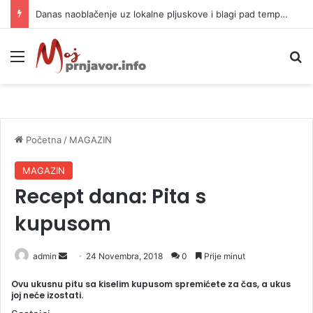
Danas naoblačenje uz lokalne pljuskove i blagi pad temperature
Meni
P
Početna
/
MAGAZIN
MAGAZIN
Recept dana: Pita s
kupusom
admin
S
24 Novembra, 2018
0
Prije minut
e
Ovu ukusnu pitu sa kiselim kupusom spremićete za čas, a ukus
n
joj neće izostati.
d