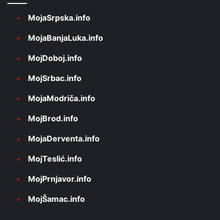
MojaSrpska.info
MojaBanjaLuka.info
MojDoboj.info
MojSrbac.info
MojaModriča.info
MojBrod.info
MojaDerventa.info
MojTeslić.info
MojPrnjavor.info
MojŠamac.info