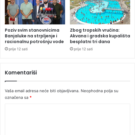
o
s
z
k
a
o
č
j
i
o
Poziv svim stanovnicima
Zbog tropskih vrućina:
m
s
Banjaluke na strpljenje i
Akvana i gradska kupališta
a
v
racionalnu potrošnju vode
besplatni tri dana
o
prije 12 sati
prije 12 sati
j
i
l
Komentariši
a
M
a
Vaša email adresa neće biti objavljivana.
Neophodna polja su
l
označena sa
*
a
E
K
v
r
o
o
m
p