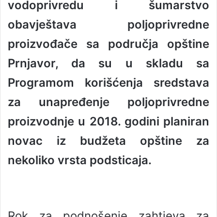
vodoprivredu i šumarstvo
a
n
obavještava poljoprivredne
e
proizvođače sa područja opštine
m
a
Prnjavor, da su u skladu sa
i
l
Programom korišćenja sredstava
za unapređenje poljoprivredne
proizvodnje u 2018. godini planiran
novac iz budžeta opštine za
nekoliko vrsta podsticaja.
Rok za podnošenje zahtjeva za