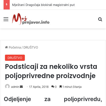
Helikopter ponovo gasi vatru u selima kod Trebinja
Meni
P
Početna
/
DRUŠTVO
DRUŠTVO
Podsticaji za nekoliko vrsta
poljoprivredne proizvodnje
admin
S
17 Aprila, 2018
0
1 minut čitanja
e
Odjeljenje za poljoprivredu,
n
d