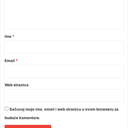
e
a
n
t
a
r
Ime
*
*
Email
*
Web stranica
Sačuvaj moje ime, email i web stranicu u ovom browseru za
buduće komentare.