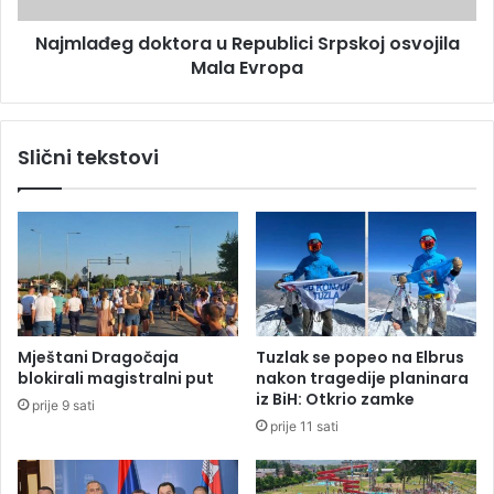
d
g
l
Najmlađeg doktora u Republici Srpskoj osvojila
d
j
Mala Evropa
o
e
k
t
t
a
o
Slični tekstovi
n
r
a
a
r
u
a
R
s
e
p
p
o
u
l
b
a
l
Mještani Dragočaja
Tuzlak se popeo na Elbrus
g
i
blokirali magistralni put
nakon tragedije planinara
a
c
iz BiH: Otkrio zamke
prije 9 sati
n
i
prije 11 sati
j
S
u
r
v
p