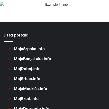
Lista portala
MojaSrpska.info
MojaBanjaLuka.info
MojDoboj.info
MojSrbac.info
MojaModriča.info
MojBrod.info
MojaDerventa.info