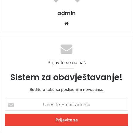
admin
We
bsi
te
Prijavite se na naš
Sistem za obavještavanje!
Budite u toku sa posljednjim novostima.
U
n
e
s
i
t