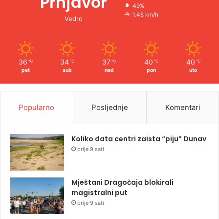
Prnjavor
49%
1.45 km/h
Vedro
36
34
37
40
40
℃
℃
℃
℃
℃
pet
sub
ned
pon
uto
Popularno
Posljednje
Komentari
Koliko data centri zaista “piju” Dunav
prije 9 sati
Mještani Dragočaja blokirali
magistralni put
prije 9 sati