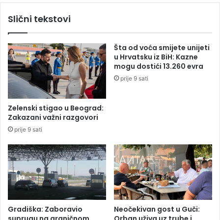
m
v
Slični tekstovi
o
i
ž
ć
e
i
Šta od voća smijete unijeti
d
z
u Hrvatsku iz BiH: Kazne
a
l
mogu dostići 13.260 evra
s
a
prije 9 sati
e
z
p
i
r
i
Zelenski stigao u Beograd:
a
z
Zakazani važni razgovori
t
z
prije 9 sati
i
a
o
t
n
v
l
o
a
r
j
a
n
Gradiška: Zaboravio
Neočekivan gost u Guči:
suprugu na graničnom
Orban uživa uz trube i