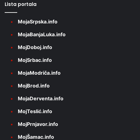
Lista portala
MojaSrpska.info
MojaBanjaLuka.info
MojDoboj.info
MojSrbac.info
MojaModriča.info
MojBrod.info
MojaDerventa.info
MojTeslić.info
MojPrnjavor.info
MojŠamac.info