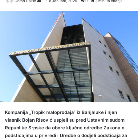
Goran Dakic
S
8 Januara, 2026
0
2 minuta čitanja
e
n
d
a
n
e
m
a
i
l
Kompanija „Tropik maloprodaja“ iz Banjaluke i njen
vlasnik Bojan Risović uspjeli su pred Ustavnim sudom
Republike Srpske da obore ključne odredbe Zakona o
podsticajima u privredi i Uredbe o dodjeli podsticaja za