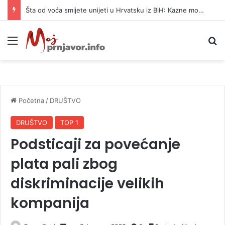
Šta od voća smijete unijeti u Hrvatsku iz BiH: Kazne mogu dostići 13.260 evra
Meni
P
Početna
/
DRUŠTVO
DRUŠTVO
TOP 1
Podsticaji za povećanje
plata pali zbog
diskriminacije velikih
kompanija