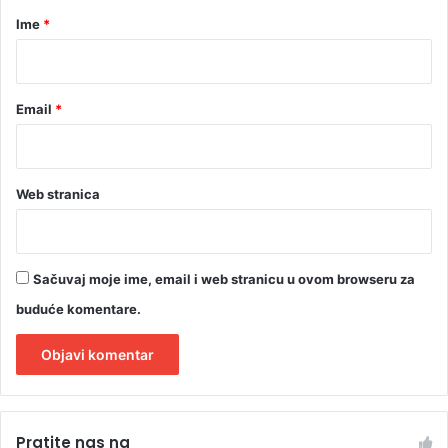
r
Ime
*
*
Email
*
Web stranica
Sačuvaj moje ime, email i web stranicu u ovom browseru za
buduće komentare.
A
l
Pratite nas na