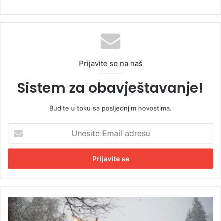
Prijavite se na naš
Sistem za obavještavanje!
Budite u toku sa posljednjim novostima.
U
n
e
s
i
t
e
E
U
m
o