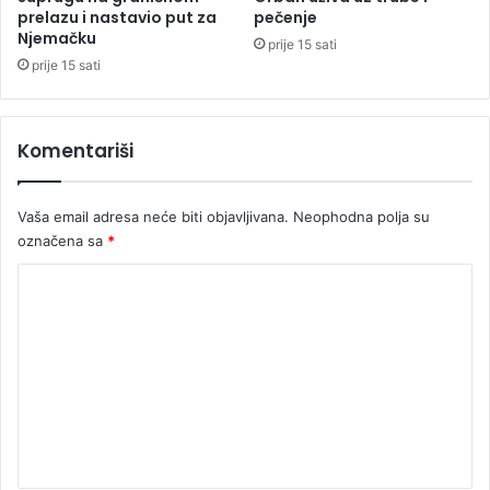
prelazu i nastavio put za
pečenje
Njemačku
prije 15 sati
prije 15 sati
Komentariši
Vaša email adresa neće biti objavljivana.
Neophodna polja su
označena sa
*
K
o
m
e
n
t
a