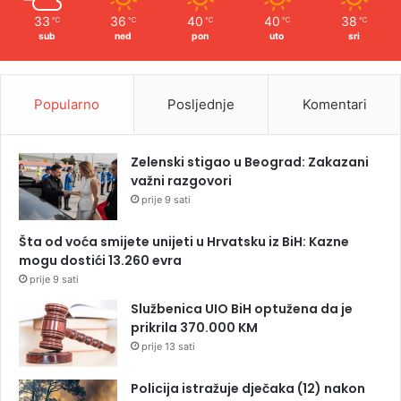
33
36
40
40
38
℃
℃
℃
℃
℃
sub
ned
pon
uto
sri
Popularno
Posljednje
Komentari
Zelenski stigao u Beograd: Zakazani
važni razgovori
prije 9 sati
Šta od voća smijete unijeti u Hrvatsku iz BiH: Kazne
mogu dostići 13.260 evra
prije 9 sati
Službenica UIO BiH optužena da je
prikrila 370.000 KM
prije 13 sati
Policija istražuje dječaka (12) nakon