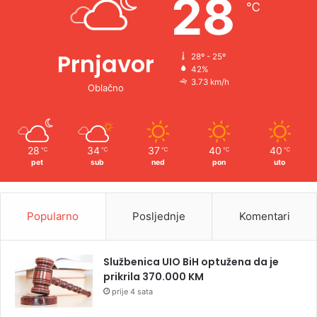
28
℃
:
Prnjavor
28º - 25º
42%
3.73 km/h
Oblačno
28
34
37
40
40
℃
℃
℃
℃
℃
pet
sub
ned
pon
uto
Popularno
Posljednje
Komentari
Službenica UIO BiH optužena da je
prikrila 370.000 KM
prije 4 sata