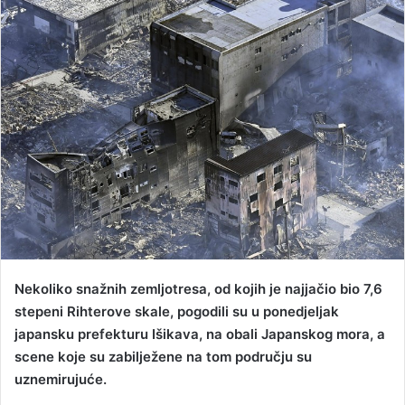
n
d
a
n
e
m
a
i
l
Nekoliko snažnih zemljotresa, od kojih je najjačio bio 7,6
stepeni Rihterove skale, pogodili su u ponedjeljak
japansku prefekturu Išikava, na obali Japanskog mora, a
scene koje su zabilježene na tom području su
uznemirujuće.