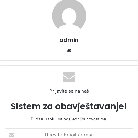
admin
We
bsi
te
Prijavite se na naš
Sistem za obavještavanje!
Budite u toku sa posljednjim novostima.
U