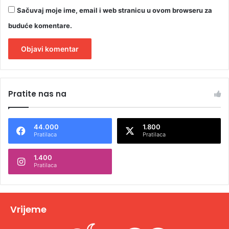
Sačuvaj moje ime, email i web stranicu u ovom browseru za
buduće komentare.
A
l
Pratite nas na
t
e
44.000
1.800
r
Pratilaca
Pratilaca
n
1.400
a
Pratilaca
t
i
v
Vrijeme
e