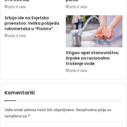
t
0
prije 4 sata
prije 4 sata
a
.
k
g
Srbija ide na Svjetsko
u
o
prvenstvo: Velika pobjeda
l
d
rukometaša u “Pioniru”
a
i
prije 4 sata
r
n
n
e
i
u
Stigao apel stanovništvu
j
B
Srpske za racionalno
a
e
trošenje vode
o
prije 4 sata
g
r
a
Komentariši
d
u
-
Vaša email adresa neće biti objavljivana.
Neophodna polja su
u
označena sa
*
r
n
K