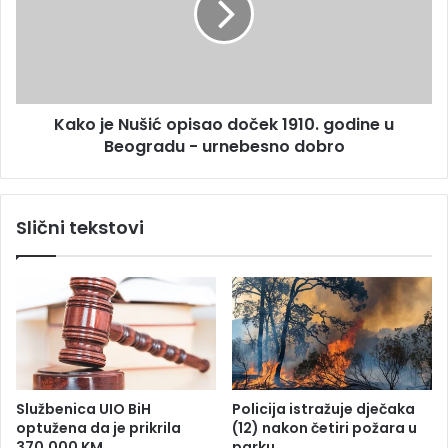
d
j
a
e
n
N
a
u
S
š
r
Kako je Nušić opisao doček 1910. godine u
i
p
Beogradu - urnebesno dobro
ć
s
o
k
p
e
i
Slični tekstovi
b
s
i
a
ć
o
e
d
n
o
a
č
j
e
s
k
p
1
Službenica UIO BiH
Policija istražuje dječaka
e
9
optužena da je prikrila
(12) nakon četiri požara u
k
1
370.000 KM
parku