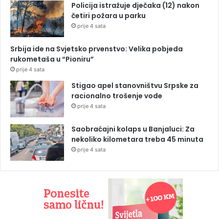
Policija istražuje dječaka (12) nakon
četiri požara u parku
prije 4 sata
Srbija ide na Svjetsko prvenstvo: Velika pobjeda
rukometaša u “Pioniru”
prije 4 sata
Stigao apel stanovništvu Srpske za
racionalno trošenje vode
prije 4 sata
Saobraćajni kolaps u Banjaluci: Za
nekoliko kilometara treba 45 minuta
prije 4 sata