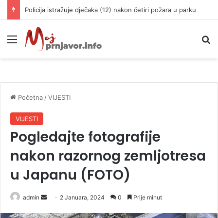
Srbija ide na Svjetsko prvenstvo: Velika pobjeda rukometaša u “Pioniru”
Meni
P
Početna
/
VIJESTI
VIJESTI
Pogledajte fotografije
nakon razornog zemljotresa
u Japanu (FOTO)
admin
S
2 Januara, 2024
0
Prije minut
e