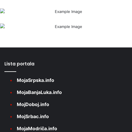
Lista portala
MojaSrpska.info
MojaBanjaLuka.info
MojDoboj.info
MojSrbac.info
MojaModriča.info