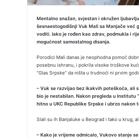
Mentalno snažan, svjestan i okružen ljubavlju
šesnaestogodišnji Vuk Mali sa Manjače već g
voditi. Iako je rođen kao zdrav, podmukla i ri
mogućnost samostalnog disanja.
Porodici Mali danas je neophodna pomoć dobrih 
posebnu ishranu, i pokrila visoke troškove kućn
“Glas Srpske” da ništa u trudnoći ni prvim godi
– Vuk se razvijao bez ikakvih poteškoća, ali 
bio je nestabilan. Nakon pregleda u Institutu
hitno u UKC Republike Srpske i ubrzo nakon 
Slali su ih Banjaluke u Beograd i tako u krug, a
– Kako je vrijeme odmicalo, Vukovo stanje se