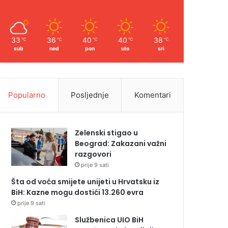
33
36
40
40
38
℃
℃
℃
℃
℃
sub
ned
pon
uto
sri
Popularno
Posljednje
Komentari
Zelenski stigao u
Beograd: Zakazani važni
razgovori
prije 9 sati
Šta od voća smijete unijeti u Hrvatsku iz
BiH: Kazne mogu dostići 13.260 evra
prije 9 sati
Službenica UIO BiH