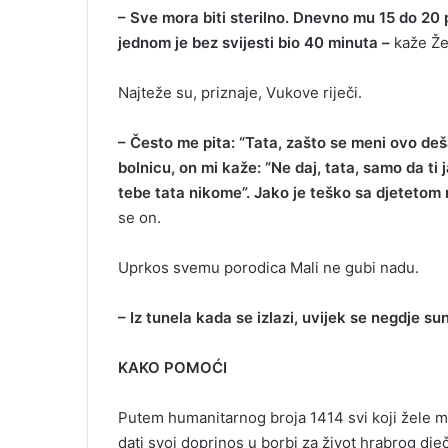
– Sve mora biti sterilno. Dnevno mu 15 do 20 
jednom je bez svijesti bio 40 minuta –
kaže Že
Najteže su, priznaje, Vukove riječi.
– Često me pita: “Tata, zašto se meni ovo de
bolnicu, on mi kaže: “Ne daj, tata, samo da ti
tebe tata nikome”. Jako je teško sa djetetom r
se on.
Uprkos svemu porodica Mali ne gubi nadu.
– Iz tunela kada se izlazi, uvijek se negdje su
KAKO POMOĆI
Putem humanitarnog broja 1414 svi koji žele mo
dati svoj doprinos u borbi za život hrabrog dj