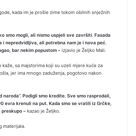
ode, kada im je prošle zime tokom obilnih snježnih
iko smo mogli, ali nismo uspjeli sve završiti. Fasada
 i nepredvidljiva, ali potrebna nam je i nova peć.
ogao, bar nekim popustom –
izjavio je Željko Mali.
o kaže, sa majstorima koji su uzeli mjere kuće za
došla, jer ima mnogo zaduženja, pogotovo nakon
od naroda”. Podigli smo kredite. Sve smo rasprodali,
00 evra krenuli na put. Kada smo se vratili iz Grčke,
lo preskupo –
kazao je Željko.
 materijala.