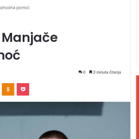
eophodna pomoć
a Manjače
moć
0
3 minuta čitanja
ontakte
Odnoklassniki
Pocket