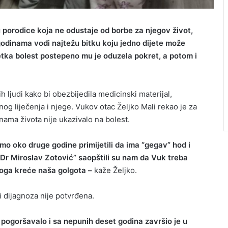
 porodice koja ne odustaje od borbe za njegov život,
odinama vodi najtežu bitku koju jedno dijete može
jetka bolest postepeno mu je oduzela pokret, a potom i
ljudi kako bi obezbijedila medicinski materijal,
og liječenja i njege. Vukov otac Željko Mali rekao je za
nama života nije ukazivalo na bolest.
smo oko druge godine primijetili da ima “gegav” hod i
 “Dr Miroslav Zotović” saopštili su nam da Vuk treba
toga kreće naša golgota –
kaže Željko.
li dijagnoza nije potvrđena.
 pogoršavalo i sa nepunih deset godina završio je u