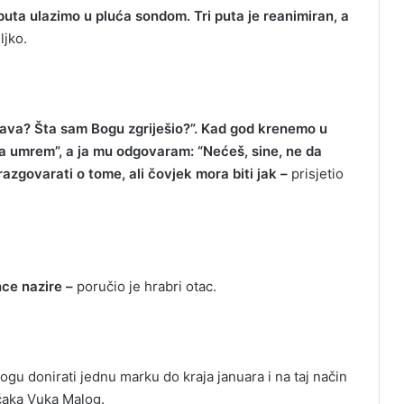
puta ulazimo u pluća sondom. Tri puta je reanimiran, a
ljko.
šava? Šta sam Bogu zgriješio?”. Kad god krenemo u
 ja umrem”, a ja mu odgovaram: “Nećeš, sine, ne da
azgovarati o tome, ali čovjek mora biti jak –
prisjetio
nce nazire –
poručio je hrabri otac.
gu donirati jednu marku do kraja januara i na taj način
ečaka Vuka Malog.