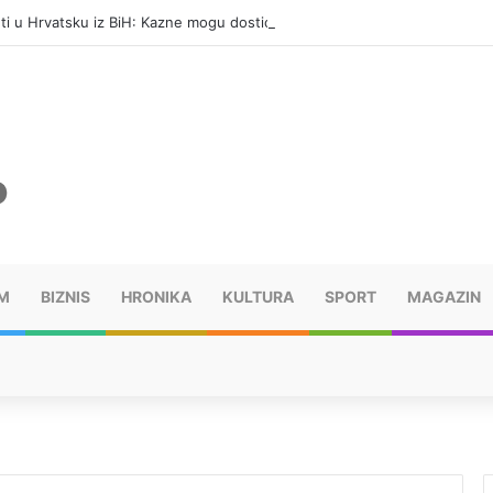
eti u Hrvatsku iz BiH: Kazne mogu dostići 13.260 evra
M
BIZNIS
HRONIKA
KULTURA
SPORT
MAGAZIN