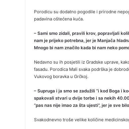
Porodicu su dodatno pogodile i prirodne nepog
padavina oštećena kuća.
– Sami smo zidali, pravili krov, popravljali kol
nam je prijeko potrebna, jer je Manjača hladna
Mnogo bi nam značilo kada bi nam neko pom
Nedavno su ih posjetili iz Gradske uprave, kak
fasadu. Porodica Mali svaka podrška je dobro
Vukovog boravka u Grčkoj.
– Supruga i ja smo se zadužili “i kod Boga i k
spakovali stvari u dvije torbe i sa nekih 40.0
“pas nas nije imao za šta ujesti”, jer je sve bi
Svakodnevno troše velike količine medicinskog