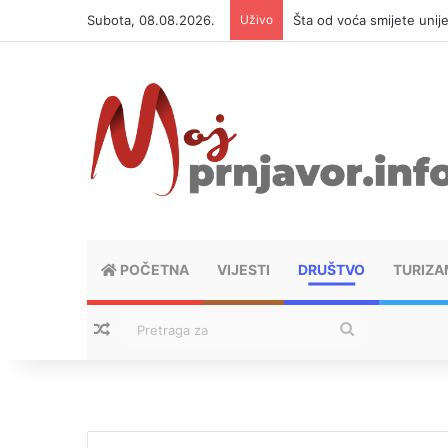
Subota, 08.08.2026.
Uživo
Šta od voća smijete unij
POČETNA
VIJESTI
DRUŠTVO
TURIZA
Nasumični tekstovi
Pretraga
za