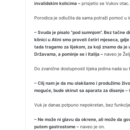
invalidskim kolicima –
prisjetio se Vukov otac.
Porodica je odlučila da sama potraži pomoć u i
– Svuda je pisalo “pod sumnjom”. Bez tačne dij
klinici u Atini smo proveli četiri mjeseca, gd
tada tragamo za lijekom, za koji znamo da je 
Državama, a pominje se i Italija –
naveo je Želj
Do zvanične dostupnosti lijeka jedina nada su 
– Cilj nam je da mu olakšamo i produžimo život
moguće, bude skinut sa aparata za disanje –
k
Vuk je danas potpuno nepokretan, bez funkcij
– Ne može ni glavu da okrene, ali može da gov
putem gastrostome –
naveo je on.