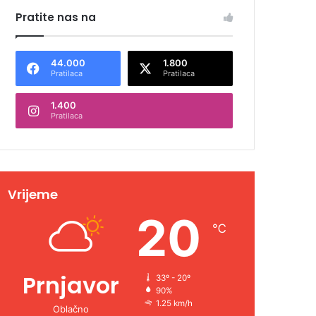
Pratite nas na
44.000
1.800
Pratilaca
Pratilaca
1.400
Pratilaca
Vrijeme
20
℃
Prnjavor
33º - 20º
90%
1.25 km/h
Oblačno