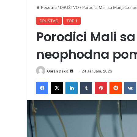
Početna
/
DRUŠTVO
/
Porodici Mali sa Manjače n
DRUŠTVO
TOP 1
Porodici Mali s
neophodna po
Goran Dakic
S
24 Januara, 2026
e
Facebook
X
LinkedIn
Tumblr
Pinterest
Reddit
VK
n
d
a
n
e
m
a