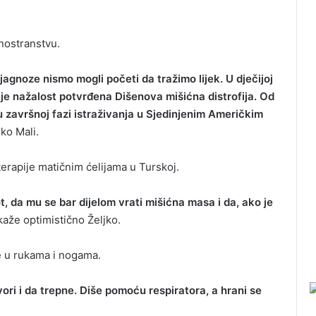
nostranstvu.
agnoze nismo mogli početi da tražimo lijek. U dječijoj
je je nažalost potvrđena Dišenova mišićna distrofija. Od
u završnoj fazi istraživanja u Sjedinjenim Američkim
ko Mali.
terapije matičnim ćelijama u Turskoj.
, da mu se bar dijelom vrati mišićna masa i da, ako je
aže optimistično Željko.
e u rukama i nogama.
ori i da trepne. Diše pomoću respiratora, a hrani se