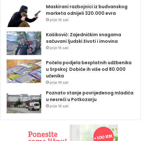
Maskirani razbojnici iz budvanskog
marketa odnijeli 320.000 evra
prije 16 sati
Kašiković: Zajedničkim snagama
sačuvani ljudski životi i imovina
prije 16 sati
Počela podjela besplatnih udžbenika
u Srpskoj: Dobiće ih više od 80.000
učenika
prije 16 sati
Poznato stanje povrijeđenog mladića
u nesreći u Potkozarju
prije 16 sati