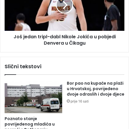
j
j
e
e
d
s
a
t
n
a
t
,
Još jedan tripl-dabl Nikole Jokića u pobjedi
r
p
Denvera u Čikagu
i
r
p
a
l
v
-
Slični tekstovi
o
d
g
a
l
b
Bor pao na kupače na plaži
a
l
u Hrvatskoj, povrijeđeno
s
N
dvoje odraslih i dvoje djece
a
i
prije 16 sati
i
k
m
o
a
l
Poznato stanje
8
e
povrijeđenog mladića u
4
J