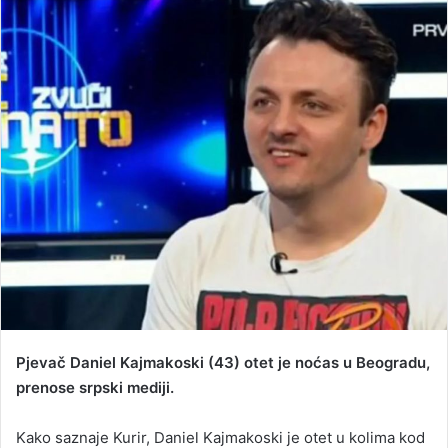
n
d
a
n
e
m
a
i
l
Pjevač Daniel Kajmakoski (43) otet je noćas u Beogradu,
prenose srpski mediji.
Kako saznaje Kurir, Daniel Kajmakoski je otet u kolima kod