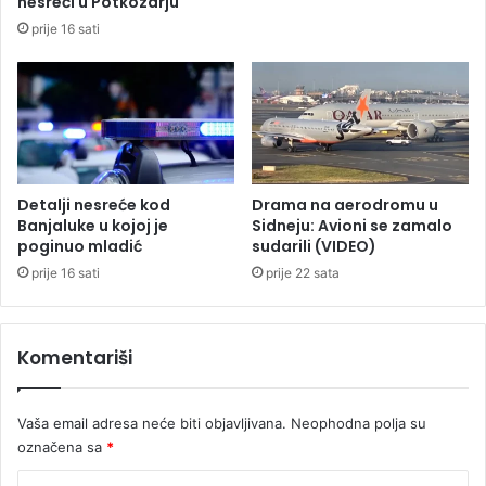
nesreći u Potkozarju
.
o
prije 16 sati
4
k
7
i
4
ć
b
a
i
u
r
p
a
o
č
b
Detalji nesreće kod
Drama na aerodromu u
a
j
Banjaluke u kojoj je
Sidneju: Avioni se zamalo
e
poginuo mladić
sudarili (VIDEO)
d
prije 16 sati
prije 22 sata
i
D
e
Komentariši
n
v
e
Vaša email adresa neće biti objavljivana.
Neophodna polja su
r
označena sa
*
a
u
K