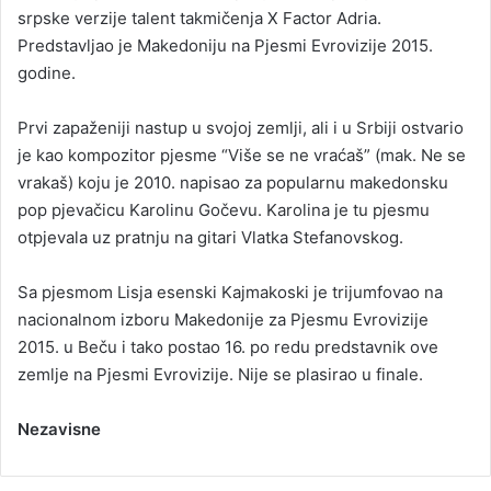
srpske verzije talent takmičenja X Factor Adria.
Predstavljao je Makedoniju na Pjesmi Evrovizije 2015.
godine.
Prvi zapaženiji nastup u svojoj zemlji, ali i u Srbiji ostvario
je kao kompozitor pjesme “Više se ne vraćaš” (mak. Ne se
vrakaš) koju je 2010. napisao za popularnu makedonsku
pop pjevačicu Karolinu Gočevu. Karolina je tu pjesmu
otpjevala uz pratnju na gitari Vlatka Stefanovskog.
Sa pjesmom Lisja esenski Kajmakoski je trijumfovao na
nacionalnom izboru Makedonije za Pjesmu Evrovizije
2015. u Beču i tako postao 16. po redu predstavnik ove
zemlje na Pjesmi Evrovizije. Nije se plasirao u finale.
Nezavisne