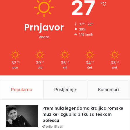
27
℃
:
Prnjavor
37º - 22º
39%
1.16 km/h
Vedro
37
39
35
34
33
℃
℃
℃
℃
℃
pon
uto
sri
čet
pet
Popularno
Posljednje
Komentari
Preminula legendarna kraljica romske
muzike: Izgubila bitku sa teškom
bolešću
prije 16 sati