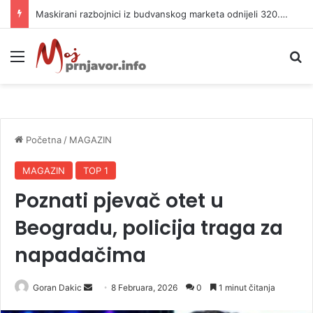
Maskirani razbojnici iz budvanskog marketa odnijeli 320.000 evra
Meni
P
Početna
/
MAGAZIN
MAGAZIN
TOP 1
Poznati pjevač otet u
Beogradu, policija traga za
napadačima
Goran Dakic
S
8 Februara, 2026
0
1 minut čitanja
e