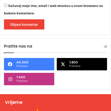
Sačuvaj moje ime, email i web stranicu u ovom browseru za
buduće komentare.
A
l
Pratite nas na
t
e
44.000
1.800
r
Pratilaca
Pratilaca
n
1.400
a
Pratilaca
t
i
v
Vrijeme
e